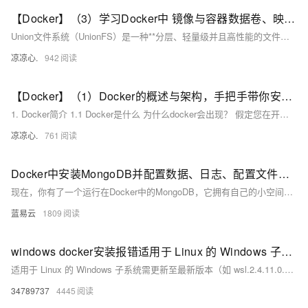
【Docker】（3）学习Docker中 镜像与容器数据卷、映射关系！手把手带你安装 MySql主从同步 和 Redis三主三从集群！并且进行主从切换与扩容操作，还有分析 哈希分区 等知识点！
Union文件系统（UnionFS）是一种**分层、轻量级并且高性能的文件系统**，它支持对文件系统的修改作为一次提交来一层层的叠加，同时可以将不同目录挂载到同一个虚拟文件系统下(unite several directories into a single virtual filesystem) Union 文件系统是 Docker 镜像的基础。 镜像可以通过分层来进行继承，基于基础镜像（没有父镜像），可以制作各种具体的应用镜像。
凉凉心.
942
【Docker】（1）Docker的概述与架构，手把手带你安装Docker，云原生路上不可缺少的一门技术！
1. Docker简介 1.1 Docker是什么 为什么docker会出现？ 假定您在开发一款平台项目，您的开发环境具有特定的配置。其他开发人员身处的环境配置也各有不同。 您正在开发的应用依赖于您当前的配置且还要依赖于某些配置文件。 您的企业还拥有标准化的测试和生产环境，且具有自身的配置和一系列支持文件。 **要求：**希望尽可能多在本地模拟这些环境而不产生重新创建服务器环境的开销 问题： 要如何确保应用能够在这些环境中运行和通过质量检测？ 在部署过程中不出现令人头疼的版本、配置问题 无需重新编写代码和进行故障修复
凉凉心.
761
Docker中安装MongoDB并配置数据、日志、配置文件持久化。
现在，你有了一个运行在Docker中的MongoDB，它拥有自己的小空间，对高楼大厦的崩塌视而不见（会话丢失和数据不持久化的问题）。这个MongoDB的数据、日志、配置文件都会妥妥地保存在你为它精心准备的地方，天旋地转，它也不会失去一丁点儿宝贵的记忆（即使在容器重启后）。
蓝易云
1809
windows docker安装报错适用于 Linux 的 Windows 子系统必须更新到最新版本才能继续。可通过运行 “wsl.exe --update” 进行更新。
适用于 Linux 的 Windows 子系统需更新至最新版本（如 wsl.2.4.11.0.x64.msi）以解决 2025 年 Windows 更新后可能出现的兼容性问题。用户可通过运行 “wsl.exe --update” 或访问提供的链接下载升级包进行更新。
34789737
4445