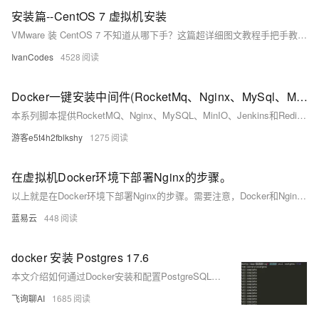
安装篇--CentOS 7 虚拟机安装
VMware 装 CentOS 7 不知道从哪下手？这篇超详细图文教程手把手教你在 VMware Workstation 中完成 CentOS 7 桌面系统的完整安装流程。从 ISO 镜像下载、虚拟机配置，到安装图形界面、设置用户密码，每一步都有截图讲解，适合零基础新手快速上手。装好之后无论你是要搭 Hadoop 集群，还是练 Linux ，这个环境都够你折腾一整天！
IvanCodes
4528
Docker一键安装中间件(RocketMq、Nginx、MySql、Minio、Jenkins、Redis）
本系列脚本提供RocketMQ、Nginx、MySQL、MinIO、Jenkins和Redis的Docker一键安装与配置方案，适用于快速部署微服务基础环境。
游客e5t4h2fblkshy
1275
在虚拟机Docker环境下部署Nginx的步骤。
以上就是在Docker环境下部署Nginx的步骤。需要注意，Docker和Nginix都有很多高级用法和细节需要掌握，以上只是一个基础入门级别的教程。如果你想要更深入地学习和使用它们，请参考官方文档或者其他专业书籍。
蓝易云
448
docker 安装 Postgres 17.6
本文介绍如何通过Docker安装和配置PostgreSQL 17.6。内容包括拉取镜像、导出配置文件、运行容器并挂载数据与配置文件目录，以及进入容器使用psql操作数据库的完整步骤，便于持久化管理和自定义配置。
飞询聊AI
1685