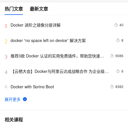
热门文章
最新文章
Docker 进阶之镜像分层详解
40
1
docker “no space left on device” 解决方案
8
2
推荐3款 Docker 认证的实用免费插件，帮助您快速构
9086
3
建云原生应用程序！
【云栖大会】Docker与阿里云达成战略合作 为企业级客
6
4
户提供容器服务
Docker with Spring Boot
8382
5
Docker镜像：Ubuntu支持systemctl、SSH和VNC
11
6
Docker启动后怎样运行jar包文件
7
7
相关课程