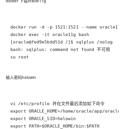
docker 下载oracle11g
su root
输入密码helowin