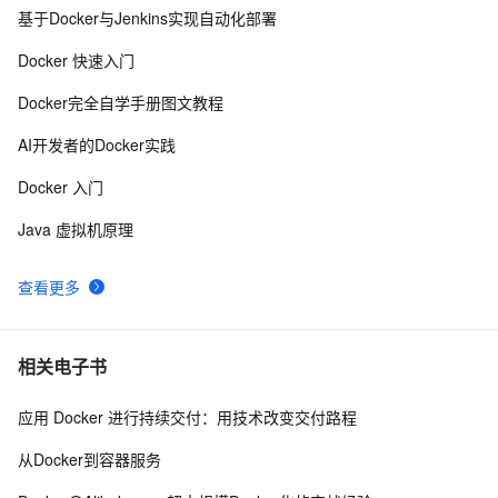
基于Docker与Jenkins实现自动化部署
Docker私有仓库
155
8
Docker 快速入门
快速搭建Docker环境
9
9
Docker完全自学手册图文教程
『Docker』在Docker快速部署.NET Core项目
5
10
AI开发者的Docker实践
Docker 入门
Java 虚拟机原理
查看更多
相关电子书
应用 Docker 进行持续交付：用技术改变交付路程
从Docker到容器服务