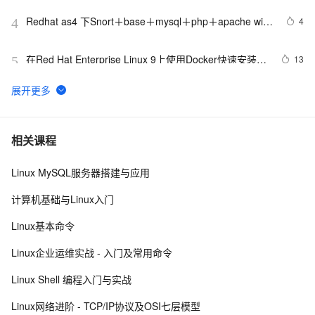
Redhat as4 下Snort＋base＋mysql＋php＋apache with 
4
4
gd and Image_Graph 安装与配置
在Red Hat Enterprise Linux 9上使用Docker快速安装并
13
5
部署
RPM是RedHat Package Manager（RedHat软件包管理
3
6
工具）类似Windows里面的“添加/删除程序”
LINUX REDHAT第六单元文档
4
7
相关课程
Linux MySQL服务器搭建与应用
Redhat/CentOS修改主机名
8
8
计算机基础与Linux入门
Redhat 5.5 安装oracle 11G
2
9
Linux基本命令
redhat Nginx 安装
3
10
Linux企业运维实战 - 入门及常用命令
Linux Shell 编程入门与实战
Linux网络进阶 - TCP/IP协议及OSI七层模型