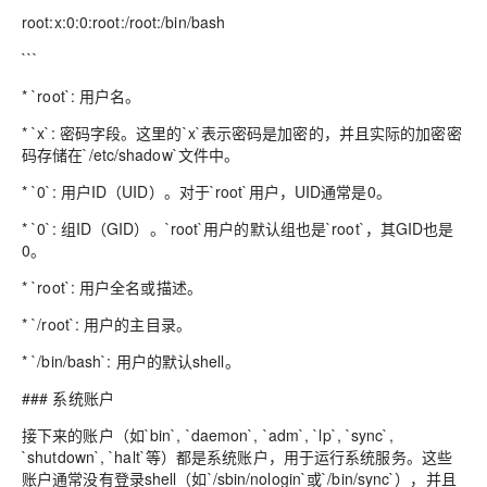
root:x:0:0:root:/root:/bin/bash
```
* `root`: 用户名。
* `x`: 密码字段。这里的`x`表示密码是加密的，并且实际的加密密
码存储在`/etc/shadow`文件中。
* `0`: 用户ID（UID）。对于`root`用户，UID通常是0。
* `0`: 组ID（GID）。`root`用户的默认组也是`root`，其GID也是
0。
* `root`: 用户全名或描述。
* `/root`: 用户的主目录。
* `/bin/bash`: 用户的默认shell。
### 系统账户
接下来的账户（如`bin`, `daemon`, `adm`, `lp`, `sync`,
`shutdown`, `halt`等）都是系统账户，用于运行系统服务。这些
账户通常没有登录shell（如`/sbin/nologin`或`/bin/sync`），并且