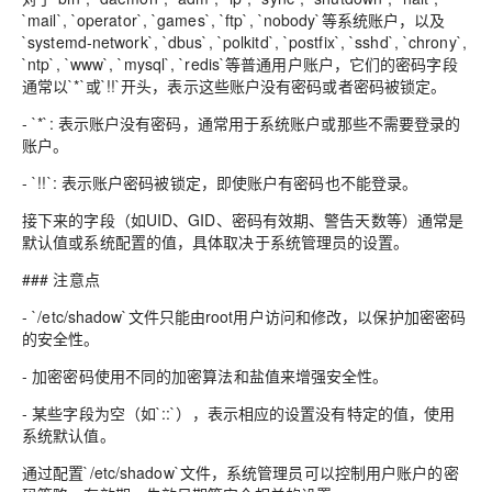
`mail`, `operator`, `games`, `ftp`, `nobody`等系统账户，以及
`systemd-network`, `dbus`, `polkitd`, `postfix`, `sshd`, `chrony`,
`ntp`, `www`, `mysql`, `redis`等普通用户账户，它们的密码字段
通常以`*`或`!!`开头，表示这些账户没有密码或者密码被锁定。
- `*`: 表示账户没有密码，通常用于系统账户或那些不需要登录的
账户。
- `!!`: 表示账户密码被锁定，即使账户有密码也不能登录。
接下来的字段（如UID、GID、密码有效期、警告天数等）通常是
默认值或系统配置的值，具体取决于系统管理员的设置。
### 注意点
- `/etc/shadow`文件只能由root用户访问和修改，以保护加密密码
的安全性。
- 加密密码使用不同的加密算法和盐值来增强安全性。
- 某些字段为空（如`::`），表示相应的设置没有特定的值，使用
系统默认值。
通过配置`/etc/shadow`文件，系统管理员可以控制用户账户的密