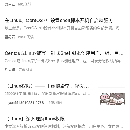
蓝易云
605
在Linux、CentOS7中设置shell脚本开机自启动服务
以上就是在CentOS 7中设置shell脚本开机自启动服务的全部步骤。希望这个指南能帮助你更好地管理你的Linux系统。
蓝易云
2352
Centos或Linux编写一键式Shell脚本创建用户、组、目录分配权限指导手册
Centos或Linux编写一键式Shell脚本创建用户、组、目录分配权限指导手册
刘大猫.
708
【Linux权限】—— 于虚拟殿堂，轻拨密钥启华章
25000多字详细讲解，深度剖析权限管理核心。从基础权限到复杂的特殊权限，逐一拆解，无论你是零基础小白还是经验丰富的运维人员，都能在这里找到提升技能的关键知识，全面掌握 Linux 权限管理。还不快来看看？
aliyun5518910231-27881
958
【Linux】深入理解linux权限
本文深入解析Linux权限管理机制，涵盖权限概念、用户角色、文件属性及操作方法。文章分为前言、权限介绍、用户与角色、文件属性、权限修改及常见问题六大板块。详细说明了权限类型（r/w/x）、角色优先级、chmod/chown指令用法，以及目录权限、umask掩码、粘滞位等重点内容。掌握这些知识，可有效提升Linux系统安全性和灵活性，是管理员必备技能。喜欢的话别忘了点赞支持哦！ ❤❤❤