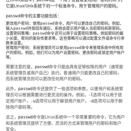
它是Linux/Unix系统下的一个标准命令，用于管理用户的密码。
命令的主要功能包括：
passwd
更改用户密码
：使用
命令，用户可以更改自己的密码。例如，
passwd
输入
并按回车键后，系统会提示用户输入当前密码和新密码。
passwd
设置密码策略
：
命令还可以用于设置密码策略，例如密码的最
passwd
小长度、密码的复杂性要求等。这些策略可以通过配置文件或命令行参
数来设置。
管理用户密码
：系统管理员可以使用
命令来管理系统中所有用
passwd
户的密码。例如，他们可以为用户设置密码、更改密码或锁定用户账户
等。
需要注意的是，
命令只能由具有足够权限的用户（通常是
passwd
系统管理员或用户自己）执行。普通用户只能更改自己的密码，
而系统管理员则可以更改任何用户的密码。
此外，
命令还提供了一些选项和参数，以便用户和系统管
passwd
理员可以根据需要进行更灵活的操作。例如，
选项可以用于锁
-l
定用户账户，
选项可以用于解锁用户账户，
选项可以用于删
-u
-d
除用户密码等。
总之，
命令是Linux系统中一个非常重要的命令，它为用户
passwd
和系统管理员提供了方便、灵活的方式来管理用户的密码和账户
安全。