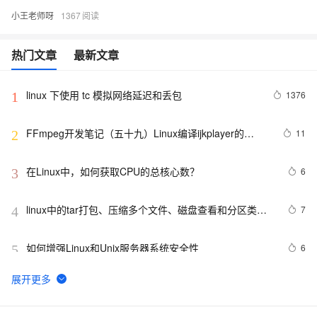
小王老师呀
1367
热门文章
最新文章
linux 下使用 tc 模拟网络延迟和丢包
1376
1
FFmpeg开发笔记（五十九）Linux编译ijkplayer的
11
2
Android平台so库
在Linux中，如何获取CPU的总核心数？
6
3
linux中的tar打包、压缩多个文件、磁盘查看和分区类、
7
4
du查看文件和目录占用的磁盘空间linux中的grep 过滤查
找及“|”管道符、gzip/gunzip 压缩、zip/unzip 压缩
如何增强Linux和Unix服务器系统安全性
6
5
linux多线程示例
625
6