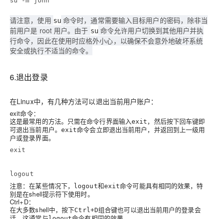
su -m john
请注意，使用
命令时，通常需要输入目标用户的密码，除非当
su
前用户是 root 用户。由于
命令允许用户切换到其他用户并执
su
行命令，因此在使用时应格外小心，以确保不会意外地破坏系统
安全或执行不适当的命令。
6.退出登录
在Linux中，有几种方法可以退出当前用户账户：
exit命令
：
这是最常用的方法。只需在命令行界面输入
，然后按下回车键即
exit
可退出当前用户。
命令会立即退出当前用户，并返回到上一级用
exit
户或登录界面。
exit
logout
注意：在某些情况下，
和
命令可能具有相同的效果，特
logout
exit
别是在shell提示符下使用时。
Ctrl+D
：
在大多数shell中，按下
组合键也可以退出当前用户的登录会
Ctrl+D
话。这通常与
命令有相同的效果。
logout