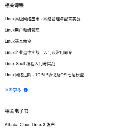
经常登录Linux，用户密码背后的知识了解一下
401
7
相关课程
Linux高级网络应用 - 网络管理与配置实战
Linux 下的 sleep
633
8
Linux用户和组管理
linux kernel中的链表
581
9
Linux基本命令
linux下SOCKET深入
708
10
Linux企业运维实战 - 入门及常用命令
Linux Shell 编程入门与实战
Linux网络进阶 - TCP/IP协议及OSI七层模型
查看更多
相关电子书
Alibaba Cloud Linux 3 发布