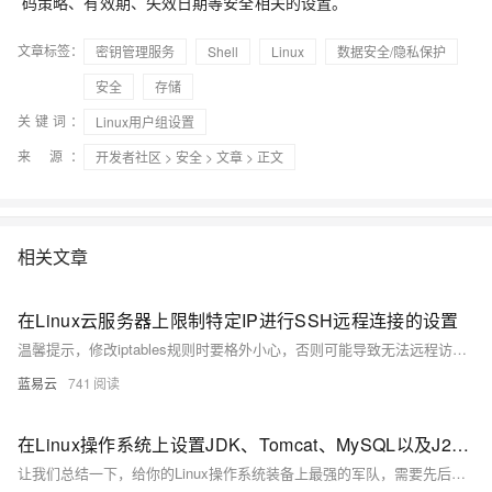
码策略、有效期、失效日期等安全相关的设置。
文章标签：
密钥管理服务
Shell
Linux
数据安全/隐私保护
安全
存储
关键词：
Linux用户组设置
来 源：
开发者社区
>
安全
>
文章
> 正文
相关文章
在Linux云服务器上限制特定IP进行SSH远程连接的设置
温馨提示，修改iptables规则时要格外小心，否则可能导致无法远程访问你的服务器。最好在掌握足够技术知识和理解清楚操作含义之后再进行。另外，在已经配置了防火墙的情况下，例如ufw(Ubuntu Firewall)或firewalld，需要按照相应的防火墙的规则来设置。
蓝易云
741
在Linux操作系统上设置JDK、Tomcat、MySQL以及J2EE后端接口的部署步骤
让我们总结一下，给你的Linux操作系统装备上最强的军队，需要先后装备好JDK的弓箭，布置好Tomcat的阵地，再把MySQL的物资原料准备好，最后部署好J2EE攻城车，那就准备好进军吧，你的Linux军团，无人可挡！