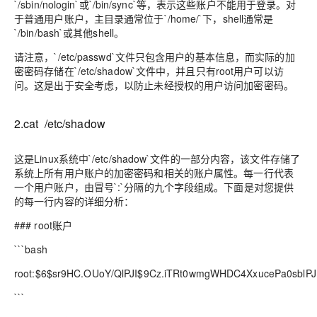
`/sbin/nologin`或`/bin/sync`等，表示这些账户不能用于登录。对
于普通用户账户，主目录通常位于`/home/`下，shell通常是
`/bin/bash`或其他shell。
请注意，`/etc/passwd`文件只包含用户的基本信息，而实际的加
密密码存储在`/etc/shadow`文件中，并且只有root用户可以访
问。这是出于安全考虑，以防止未经授权的用户访问加密密码。
2.cat /etc/shadow
这是Linux系统中`/etc/shadow`文件的一部分内容，该文件存储了
系统上所有用户账户的加密密码和相关的账户属性。每一行代表
一个用户账户，由冒号`:`分隔的九个字段组成。下面是对您提供
的每一行内容的详细分析：
### root账户
```bash
root:$6$sr9HC.OUoY/QlPJI$9Cz.iTRt0wmgWHDC4XxucePa0sblP
```