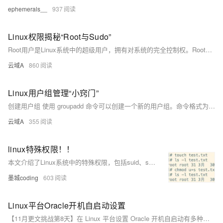
ephemerals__
937
Linux权限揭秘“Root与Sudo”
Root用户是Linux系统中的超级用户，拥有对系统的完全控制权。Root用户几乎可以执行任何命令，修改任何文件，甚至删除系统上的所有内容。因此，Root用户的使用需要非常谨慎，以避免潜在的安全风险。
云域A
860
Linux用户组管理“小窍门”
创建用户组 使用 groupadd 命令可以创建一个新的用户组。命令格式为： groupadd 用户组 例如，要创建一个名为 dev 的用户组，可以执行： groupadd dev 删除用户组 使用 groupdel 命令可以删除一个用户组。命令格式为： groupdel 用户组 例如，要删除 dev 用户组，可以执行：
云域A
355
linux特殊权限！！
本文介绍了Linux系统中的特殊权限，包括suid、sgid和sbit。suid使普通用户在执行特定命令时获得root权限；sgid使用户在创建文件时继承目录的用户组权限；sbit确保用户只能删除自己在共享目录中创建的文件。此外，文章还讲解了chattr和lsattr命令，用于更改和查看文件的扩展属性，以及umask的概念和计算方法，帮助理解文件和目录的默认权限。
墨城coding
603
Linux平台Oracle开机自启动设置
【11月更文挑战第8天】在 Linux 平台设置 Oracle 开机自启动有多种方法，本文以 CentOS 为例，介绍了两种常见方法：使用 `rc.local` 文件（较简单但不推荐用于生产环境）和使用 `systemd` 服务（推荐）。具体步骤包括编写启动脚本、赋予执行权限、配置 `rc.local` 或创建 `systemd` 服务单元文件，并设置开机自启动。通过 `systemd` 方式可以更好地与系统启动过程集成，更规范和可靠。