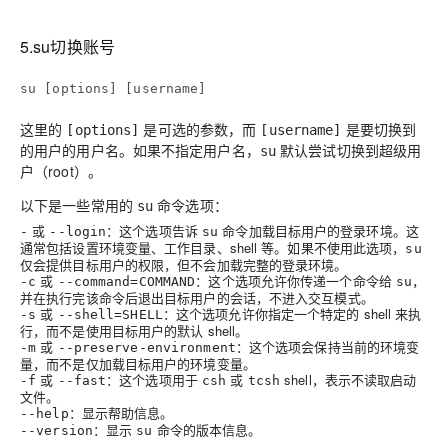
5.su切换账号
su [options] [username]
这里的
是可选的参数，而
是要切换到
[options]
[username]
的用户的用户名。如果不指定用户名，
默认尝试切换到超级用
su
户（root）。
以下是一些常用的
命令选项：
su
或
：这个选项告诉
命令加载目标用户的登录环境。这
-
--login
su
通常包括设置环境变量、工作目录、shell 等。如果不使用此选项，
su
仅会提供目标用户的权限，但不会加载完整的登录环境。
或
：这个选项允许你传递一个命令给
，
-c
--command=COMMAND
su
并在执行完该命令后退出目标用户的会话，不进入交互模式。
或
：这个选项允许你指定一个特定的 shell 来执
-s
--shell=SHELL
行，而不是使用目标用户的默认 shell。
或
：这个选项会保持当前的环境变
-m
--preserve-environment
量，而不是仅加载目标用户的环境变量。
或
：这个选项用于
或
shell，表示不读取启动
-f
--fast
csh
tcsh
文件。
：显示帮助信息。
--help
：显示
命令的版本信息。
--version
su