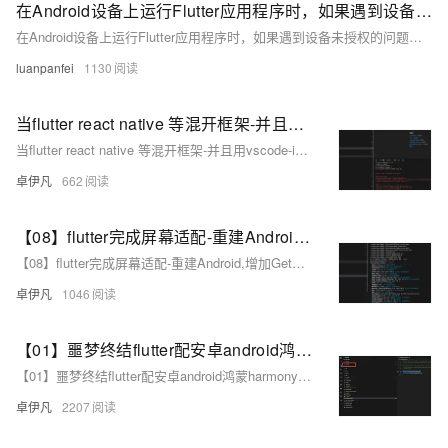
在Android设备上运行Flutter应用程序时，如果遇到设备未授权的问题该如何解决？
在Android设备上运行Flutter应用程序时，如果遇到设备未授权的问题该如何解决？
luanpanfei
1130
当flutter react native 等混开框架-并且用vscode-idea等编译器无法打包apk，打包安卓不成功怎么办-直接用android studio如何打包安卓apk -重要-优雅草卓伊凡
当flutter react native 等混开框架-并且用vscode-idea等编译器无法打包apk，打包安卓不成功怎么办-直接用android studio如何打包安卓apk -重要-优雅草卓伊凡
卓伊凡
662
【08】flutter完成屏幕适配-重建Android,增加GetX路由,屏幕适配,基础导航栏-多版本SDK以及gradle造成的关于fvm的使用（flutter version manage）-卓伊凡换人优雅草Alex-开发完整的社交APP-前端客户端开发+数据联调|以优雅草商业项目为例做开发-flutter开发-全流程-商业应用级实战开发-优雅草Alex
【08】flutter完成屏幕适配-重建Android,增加GetX路由,屏幕适配,基础导航栏-多版本SDK以及gradle造成的关于fvm的使用（flutter version manage）-卓伊凡换人优雅草Alex-开发完整的社交APP-前端客户端开发+数据联调|以优雅草商业项目为例做开发-flutter开发-全流程-商业应用级实战开发-优雅草Alex
卓伊凡
1046
【01】噩梦终结flutter配安卓android鸿蒙harmonyOS 以及next调试环境配鸿蒙和ios真机调试环境-flutter项目安卓环境配置-gradle-agp-ndkVersion模拟器运行真机测试环境-本地环境搭建-如何快速搭建android本地运行环境-优雅草卓伊凡-很多人在这步就被难倒了
【01】噩梦终结flutter配安卓android鸿蒙harmonyOS 以及next调试环境配鸿蒙和ios真机调试环境-flutter项目安卓环境配置-gradle-agp-ndkVersion模拟器运行真机测试环境-本地环境搭建-如何快速搭建android本地运行环境-优雅草卓伊凡-很多人在这步就被难倒了
卓伊凡
2207