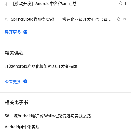
【移动开发】Android中各种xml汇总
4
4
SpringCloud微服务实战——搭建企业级开发框架（四十
13
5
六）：【移动开发】整合uni-app搭建移动端快速开发框
架-环境搭建
“蚂蚁金服移动开发平台mPaaS” 荣获2019年度金融科技
6
6
产品创新奖
使用SWT技术的跨平台移动应用开发库Tabris
5
7
相关课程
开源Android容器化框架Atlas开发者指南
移动开发的图像优化综述
2
8
查看更多
【公告】移动开发平台 mPaaS 控制台系统升级通知
1
9
MDCC 2014移动开发者大会 参展商活动的小礼品
5
10
相关电子书
58同城Android客户端Walle框架演进与实践之路
Android组件化实现