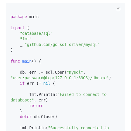
package
 main

import
 (

"database/sql"
"fmt"
    _ 
"github.com/go-sql-driver/mysql"
)

func
main
()
 {

    db, err := sql.Open(
"mysql"
, 
"user:password@tcp(127.0.0.1:3306)/dbname"
)

if
 err != 
nil
 {

        fmt.Println(
"Failed to connect to 
database:"
, err)

return
    }

defer
 db.Close()

    fmt.Println(
"Successfully connected to 