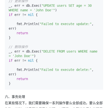
// 更新操作
_, err = db.Exec(
"UPDATE users SET age = 30 
WHERE name = 'John Doe'"
if
 err != 
nil
 {

    fmt.Println(
"Failed to execute update:"
, 
err)

return
}

// 删除操作
_, err = db.Exec(
"DELETE FROM users WHERE name 
= 'John Doe'"
if
 err != 
nil
 {

    fmt.Println(
"Failed to execute delete:"
, 
err)

return
六、事务处理
在某些情况下，我们需要确保一系列操作要么全部成功，要么全部