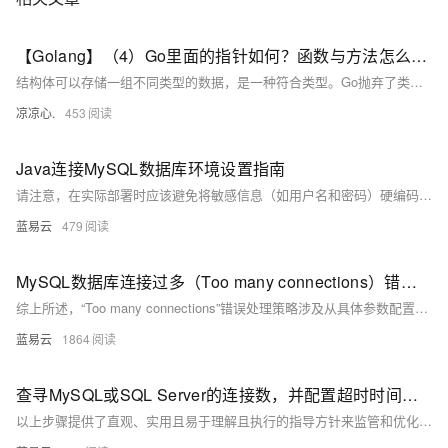
【Golang】（4）Go里面的指针如何？函数与方法怎么不一样？带你了解Go不同于其他高级语言的语法
结构体可以存储一组不同类型的数据，是一种符合类型。Go抛弃了类与继承，同时也抛弃了构造方法，刻意弱化了面向对象的功能，Go并非是一个传统OOP的语言，但是Go依旧有着OOP的影子，通过结构体和方法也可以模拟出一个类。
凉凉心.
453
Java连接MySQL数据库环境设置指南
请注意，在实际部署时应该避免将敏感信息（如用户名和密码）硬编码在源码文件里面；应该使用配置文件或者环境变量等更为安全可靠地方式管理这些信息。此外，在处理大量数据时考虑使用PreparedStatement而不是Statement可以提高性能并防止SQL注入攻击；同时也要注意正确处理异常情况，并且确保所有打开过得资源都被正确关闭释放掉以防止内存泄漏等问题发生。
蓝易云
479
MySQL数据库连接过多（Too many connections）错误处理策略
综上所述，“Too many connections”错误处理策略涉及从具体参数配置到代码层面再到系统与架构设计全方位考量与改进。每项措施都需根据具体环境进行定制化调整，并且在执行任何变更前建议先行测试评估可能带来影响。
蓝易云
1864
查寻MySQL或SQL Server的连接数，并配置超时时间和最大连接量
以上步骤提供了直观、实用且易于理解且执行的指导方针来监管和优化数据库服务器配置。务必记得，在做任何重要变更前备份相关配置文件，并确保理解每个参数对系统性能可能产生影响后再做出调节。