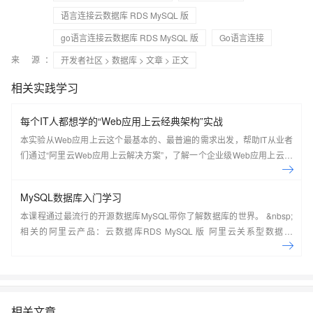
语言连接云数据库 RDS MySQL 版
go语言连接云数据库 RDS MySQL 版
Go语言连接
来 源：
开发者社区
>
数据库
>
文章
> 正文
相关实践学习
每个IT人都想学的“Web应用上云经典架构”实战
本实验从Web应用上云这个最基本的、最普遍的需求出发，帮助IT从业者
们通过“阿里云Web应用上云解决方案”，了解一个企业级Web应用上云的
常见架构，了解如何构建一个高可用、可扩展的企业级应用架构。
MySQL数据库入门学习
本课程通过最流行的开源数据库MySQL带你了解数据库的世界。 &nbsp;
相关的阿里云产品：云数据库RDS MySQL 版 阿里云关系型数据库
RDS（Relational Database Service）是一种稳定可靠、可弹性伸缩的在
线数据库服务，提供容灾、备份、恢复、迁移等方面的全套解决方案，彻
底解决数据库运维的烦恼。 了解产品详
情:&nbsp;https://www.aliyun.com/product/rds/mysql&nbsp;
相关文章