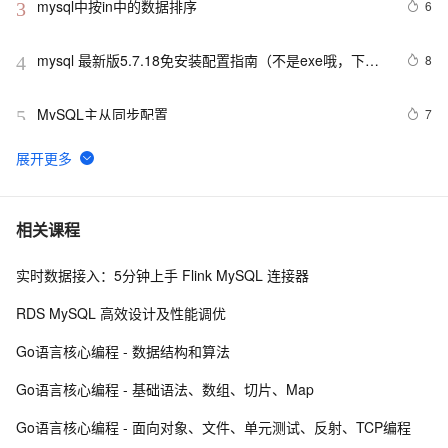
mysql中按in中的数据排序
6
3
mysql 最新版5.7.18免安装配置指南（不是exe哦，下载
8
4
完后没有data目录）
MySQL主从同步配置
7
5
PostgreSQL\MySQL比较
2
6
Mysql笔记--常用命令
453
7
相关课程
实时数据接入：5分钟上手 Flink MySQL 连接器
MySQL调优
3
8
RDS MySQL 高效设计及性能调优
mysql预处理语句
480
9
Go语言核心编程 - 数据结构和算法
mysql 主从复制实现原理
3
10
Go语言核心编程 - 基础语法、数组、切片、Map
Go语言核心编程 - 面向对象、文件、单元测试、反射、TCP编程