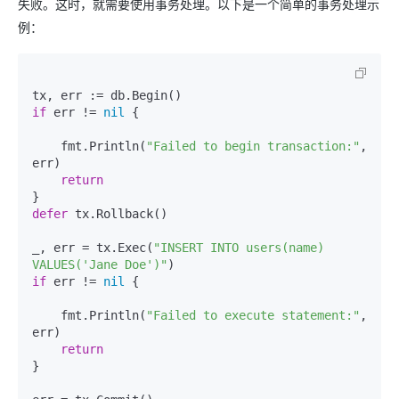
失败。这时，就需要使用事务处理。以下是一个简单的事务处理示
例：
if
 err != 
nil
 {

    fmt.Println(
"Failed to begin transaction:"
, 
err)

return
defer
 tx.Rollback()

_, err = tx.Exec(
"INSERT INTO users(name) 
VALUES('Jane Doe')"
if
 err != 
nil
 {

    fmt.Println(
"Failed to execute statement:"
, 
err)

return
}
