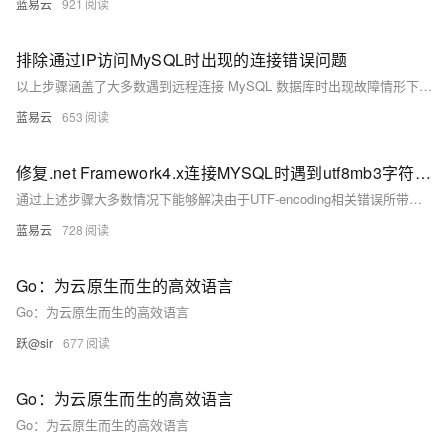
蓝易云
921
排除通过IP访问MySQL时出现的连接错误问题
以上步骤涵盖了大多数遇到远程连接 MySQL 数据库时出现故障情形下所需采取措施，在执行每个步骤后都应该重新尝试建立链接以验证是否已经解决问题，在多数情形下按照以上顺序执行将能够有效地排除并修复大多数基本链接相关故障。
蓝易云
653
修复.net Framework4.x连接MYSQL时遇到utf8mb3字符集不支持错误方案。
通过上述步骤大多数情况下能够解决由于UTF-encoding相关错误所带来影响，在实施过程当中要注意备份重要信息以防止意外发生造成无法挽回损失，并且逐一排查确认具体原因以采取针对性措施解除障碍。
蓝易云
728
Go：为云原生而生的高效语言
Go：为云原生而生的高效语言
跃@sir
677
Go：为云原生而生的高效语言
Go：为云原生而生的高效语言