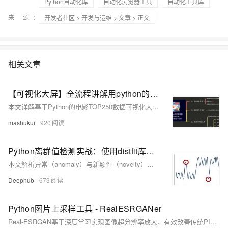
Python自动化库
自动化浏览器工具
自动化工具库
来 源：
开发者社区
>
开发与运维
>
文章
> 正文
相关文章
【可视化大屏】全流程讲解用python的pyecharts库实现拖拽可视化大屏的背后原理，简单粗暴！
本文详解基于Python的电影TOP250数据可视化大屏开发全流程，涵盖爬虫、数据存储、分析及可视化。使用requests+BeautifulSoup爬取数据，pandas存入MySQL，pyecharts实现柱状图、饼图、词云图、散点图等多种图表，并通过Page组件拖拽布局组合成大屏，支持多种主题切换，附完整源码与视频讲解。
mashukui
920
Python离群值检测实战：使用distfit库实现基于分布拟合的异常检测
本文解析异常（anomaly）与新颖性（novelty）检测的本质差异，结合distfit库演示基于概率密度拟合的单变量无监督异常检测方法，涵盖全局、上下文与集体离群值识别，助力构建高可解释性模型。
Deephub
673
Python图片上采样工具 - RealESRGANer
Real-ESRGAN基于深度学习实现图像超分辨率放大，有效改善传统PIL缩放的模糊问题。支持多种模型版本，推荐使用魔搭社区提供的预训练模型，适用于将小图高质量放大至大图，放大倍率越低效果越佳。