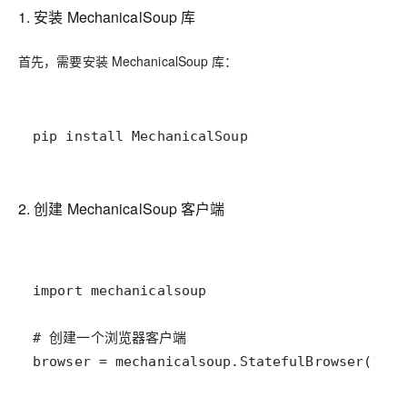
1. 安装 MechanicalSoup 库
首先，需要安装 MechanicalSoup 库：
pip install MechanicalSoup
2. 创建 MechanicalSoup 客户端
browser = mechanicalsoup.StatefulBrowser()