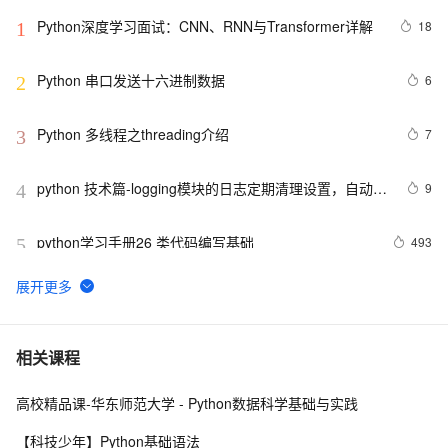
Python深度学习面试：CNN、RNN与Transformer详解
18
1
Python 串口发送十六进制数据
6
2
Python 多线程之threading介绍
7
3
python 技术篇-logging模块的日志定期清理设置，自动清
9
4
理上个月的日志实例演示
python学习手册26 类代码编写基础
493
5
AIGC革新，将文字或者LOGO融入AI视频基于PIKA-
9
6
labs(Python3.10)
Python继承及方法解析顺序（MRO）详解 | 示例与
5
7
相关课程
super()函数使用
高校精品课-华东师范大学 - Python数据科学基础与实践
python高阶函数和匿名函数
622
8
【科技少年】Python基础语法