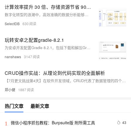
AI
媲
音
从文本、图片
计算效率提升 30 倍、存储资源节省 90%，雨润集团基于 Apache Doris 的统一实时数据仓库建设实践
应
美
视
用
235B
频
超
数字化转型的浪潮中，高效准确的数据分析能够帮助雨润集团快速洞察市场动态、优化供应链管理、提高生产效率。雨润集团引入了 Apache Doris 构建了统一实时数据仓库，实现了计算效率提升 30 倍、存储资源节省 90%、成本降低超 100 万、人员效率提升 3 倍，为智能化、高效化转型指明了方向。
模
通
强
依托云原生高可用架构,实现
SelectDB
630
型
话
辅
10
助，
用1%尺寸在特定领
构建支持
分
Bolt.diy
玩转安卓之配置gradle-8.2.1
钟
即
一
构
为安卓开发配置Gradle 8.2.1，包括下载和解压Gradle、配置环境变量、修改配置文件以增加国内镜像，以及在Android Studio中配置Gradle和JDK的过程。
在
刻
步
建
聊
拥
搞
大
nanshaws
3147
天
有
定
模
系
DeepSeek-
创
型
统
R1
意
应
CRUD操作实战：从理论到代码实现的全面解析
中
满
建
用
【7月更文挑战第4天】在软件开发领域，CRUD代表了数据管理的四个基本操作：创建（Create）、读取（Read）、更新（Update）和删除（Delete）。这四个操作构成了大多数应用程序数据交互的核心。本文将深入讲解CRUD概念，并通过一个简单的代码示例，展示如何在实际项目中实现这些操作。我们将使用Python语言结合SQLite数据库来演示，因为它们的轻量级特性和易用性非常适合教学目的。
增
血
站
的
加
版
安
通过自然语言
郑小健
1887
一
全
多种方案随心选，轻松解
个
防
热门文章
最新文章
AI
护
助
体
手
系
微信小程序抓包教程：Burpsuite版 附所需工具
43
1
在企业官网、通讯软件中为客
通过阿里