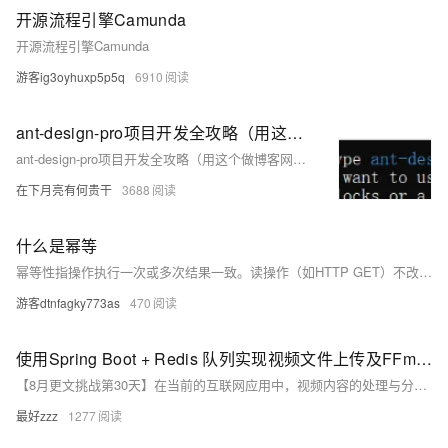
工
据
发
开源流程引擎Camunda
智
标
者
能
开源流程引擎Camunda
注
生
平
态
游客ig3oyhuxp5p5q
6910
台
机
解
PAI
器
决
学
AI Native 的
ant-design-pro项目开发全攻略（用这个做博客网站模板不要太快，一招鲜吃遍天）
方
习
案
ant-design-pro项目开发全攻略（用这个做博客网站模板不要太快，一招鲜吃遍天）
在下月亮有何贵干
3688
AI
大模型解决方
开
案
发
什么是幂等
和
快
10
多
与
幂等性指操作执行一次或多次结果一致。读操作（如HTTP GET）不改变数据，天然幂等；写操作（如POST、PUT、DELETE）可能改变状态，需额外机制保障幂等。
AI
速
分
模
AI
应
游客dtnfagky773as
470
部
钟
态
智
用
署
微
数
能
解
Dify，
调：
据
体
决
使用Spring Boot + Redis 队列实现视频文件上传及FFmpeg转码的技术分享
高
让
信
进
方
【8月更文挑战第30天】在当前的互联网应用中，视频内容的处理与分发已成为不可或缺的一部分。对于视频平台而言，高效、稳定地处理用户上传的视频文件，并对其进行转码以适应不同设备的播放需求，是提升用户体验的关键。本文将围绕使用Spring Boot结合Redis队列技术来实现视频文件上传及FFmpeg转码的过程，分享一系列技术干货。
效
0.6B
息
行
案
搭
模
提
实
最好zzz
1277
建
型
取
时