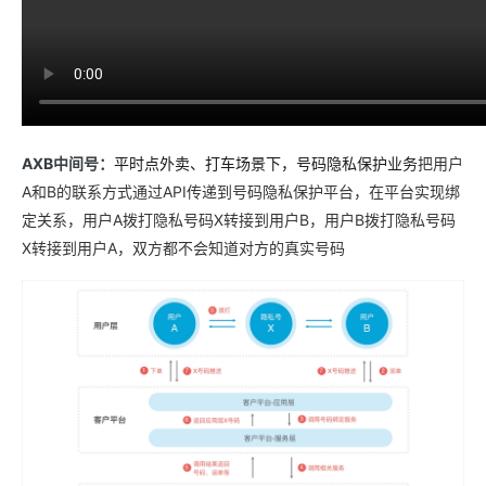
ModelScope
用
T2V
ASR
报
蓝
千
伴
Agentic
上
站
据
告
能
态
据
SSL
务
AI
查
凌
问
培
Database 发
奥
库
平
Salesforce
小
Qoder
库
证
迁移与运维管理
实
办
询
解
OA
研
办
训
布
运
合
文戏情感细腻
支持中英
台
On
CN
PolarDB
高
书
践
程
公
决
究
公，
与
之
作
PAI
Alibaba
专有云
基于千问大模型等，
100%兼容MyS
校
快
序
电
AI智能应用
方
报
限
认
旅
计
堡
Cloud
创
大
递
合
子
案
告
时
证
模
划
垒
Consulting
新
一站式AI开发、训练和推
云
容
物
智
合
云
免
型
作
大
AI
大模
与
限
机
Partner 合
中
原
器
流
能
同
查
栖
费
云
白
AXB中间号：
平时点外卖、打车场景下，号码隐私保护业务
量
把用户
模
模
应
型原
作计划
心
云
生
服
查
客
询
战
试
网
防
皮
积
板
云
A和B的联系方式通过API传递到号码隐私保护平台，在平台实现绑
解
型
用
生应
大
务
畅
询
服
合
略
用
络
火
书
AI
分
建
工
析
数
Kubernetes
服
构
用
捷
定关系，用户A拨打隐私号码X转接到用户B，用户B拨打隐私号码
作
参
自动承接线索
新
合
墙
大
加
站
开
DNS
据
版
通
务
建
伙
考
X转接到用户A，双方都不会知道对方的真实号码
老
作
模
倍
物
企
计
ACK
覆盖公网/内网、递归/权威
主
Qoder
千
伴
同
定
计
型
NEW
Tableau
算
业
提供一站式管理容
云
AI
机
问
HOT
享
制
划
科
销
你的AI工作搭子，
订阅
大
服
登
应
上
安
办
活
建
研
售
最高领取价值200元试用
千
大
数
务
录
的
Salesforce
全
公
用
面向真实软件
站
合
与
万
动
AI空
问
模
据
MaxCompute
合
中
On
NEW
作
AI
服
小
中课
AI
型
开
面向分析的企业级Sa
作
国
模
Alibaba
万
产
务
智
堂在
平
服
AI
发
AI
伙
板
Cloud ISV
有
一站式A
品
生
AI
线直
台-
务
ERP
生
治
看
应
伴
小
合作计划
无
免
态
建
播课
Token
平
产
理
见
管
程
用
界
伶
费
合
站
CRM
堂
Plan
台
力
平
新
理
序
鹊
试
作
及
低
（旗
百
NEW
先
台
成
力
后