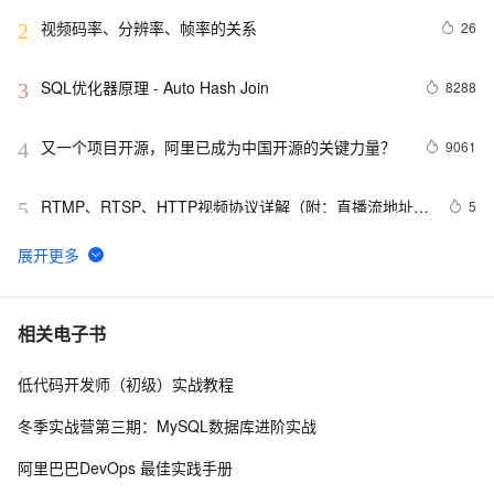
视频码率、分辨率、帧率的关系
26
2
SQL优化器原理 - Auto Hash Join
8288
3
又一个项目开源，阿里已成为中国开源的关键力量？
9061
4
RTMP、RTSP、HTTP视频协议详解（附：直播流地址、
5
5
播放软件）
谷歌CEO皮查伊：对重返中国持开放态度
749
6
C语言项目参考解答：全正整数后再计算
654
7
相关电子书
低代码开发师（初级）实战教程
俗人解读 三维渲染 的工作过程
655
8
冬季实战营第三期：MySQL数据库进阶实战
国土档案管理信息系统【档案著录】-他项权利类档案
580
9
阿里巴巴DevOps 最佳实践手册
著录