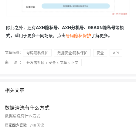
OA
企业级人与Ag
用
计
至
舰
炼-
服
锋
DataWorks
量
定
为
台
办
智能客服
划
15
1亿+ 大模型 tokens 和 
版）
应
个人版上线、团队版降价；千
务
先锋实践拓展 
制
Data Agent 驱动的一站式
服
公
秒
元/
用
金
小
市
系
悟
大
务
140+云
月
模
融
千
飞
云
程
场
生
统
模
产
版
伙
送.CN域名，送备案
模
问
天
除此之外，还有
AXN隐私号、AXN分机号、95AXN隐私号
等模
防
序
型
态
云端极速 AI 
品
力
AI
丰富多元化的应用模
发
伴
火
财
式，适用于更多不同场景。点击
号码隐私保护
了解更多。
服
免
Night
解
时
平
APP
布
墙
税
务
费
Plan
刻
AI
台-
大
开发
时
决
云原生的云上边界网络安全
管
平
试
支
应
模
模
刻
文章标签：
号码隐私保护
数据安全/隐私保护
安全
API
方
理
服
台
客
用
建
持
用
型
型
所见，即是所
案
务
百
户
站
来 源：
开发者社区
>
安全
>
文章
> 正文
Qwen
产品新客免费试用，最长1
体
服
400
生
炼
案
大
系
3.8-
验
务
电
AI
态
-
例
模
统
大
Max
平
话
实
伙
全
型
模
台
行
NEW
在线体验全尺寸、多种模态
训
伴
妙
型
百
业
广
夜间 5 折，Qwen/Me
营
相关文章
自
多模态内
ACA
炼-
生
告
Happy
从基础到进阶，
然
认
智
态
营
系
语
证
能
解
销
列
数据清洗有什么方式
言
体
体
决
大
处
数据清洗有什么方式
验
方
模
灵活可视化地构建企业级
理
案
助力企业全员 AI 认知与能
型
唐家四少官微
748
人
新一代 AI 视频生成模型
数
开