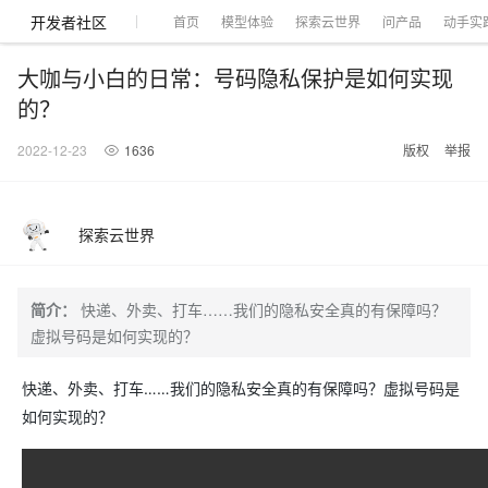
开发者社区
首页
模型体验
探索云世界
问产品
动手实
大咖与小白的日常：号码隐私保护是如何实现
的？
2022-12-23
1636
版权
举报
大模型
产品
解决方案
权益
定价
云市场
伙伴
服务
了解阿里云
产品动态
精
精选解决方案
普
产
精
成
售
为
AI
价
数
成
企
天
AI
配
基
产
阿
市
创
专
服
开
加
千问AI平台
大模型
阿里云 OPC
选
惠
品
选
为
前
什
特
格
据
为
业
池
场
置
础
品
里
场
新
业
务
发
入
创新助力计
千问办公，解锁你的工作
千问官方 MaaS 平台
睿译宝，AI翻译排
Qwen Audio：打造专属 AI 语音助手
为企业打
一句话生成原生可编辑精美 PPT 文稿
探索云世界
NEW
NEW
Qwen3.8-
产
上
定
商
销
咨
么
惠
计
与
产
增
大
景
报
软
伙
云
活
加
服
伙
者
我
划
企业级Agent产品，直接交付可用成果
Max 模型上
上传文档即自动完成翻译和格式还原
Qwen-Audio-3.0-Realtime 端到端实时语音角色扮演
输入一句话想法, 轻松生成专业的 PPT
品
云
价
城
售
询
选
算
API
品
值
赛
体
价
件
伴
认
动
速
务
伴
社
们
线
至高可申
智
伙
择
器
伙
服
验
器
合
证
合
区
Agency Agents：拥有专属领域专家
GLM-5.2：长任务时代开源旗舰模型
即刻拥有 DeepSeek-V4-Pro
一键部
HOT
大模型
启
简介：
快递、外卖、打车……我们的隐私安全真的有保障吗？
精选产品
精选解决方案
大
普
在
域
云
2026
上
请百万元
数
伴
阿
伴
务
作
作
多领域专家智能体,一键组建 AI 虚拟交付团队
Open
真正可用的 1M 上下文,一次完成代码全链路开发
轻松解锁专属 DeepSeek-V4-Pro
一键购买专属联机服务器，轻松开启游戏
了解云产品的定价详情
AI
模
惠
线
名
服
阿里
云
据
虚拟号码是如何实现的？
AI
网
AI
Windows
域
Careers
Token 补
里
计
计
Search 向量
普
自助选配和估算价格
一站式生成采
人工智能与机器学习
AI
型
上
服
与
务
云峰
场
集
Coding
站
算
名
分
产
企
大
博
云
HappyHorse 打造一站式影视创作平台
Hermes Agent，打造自进化智能体
5 分钟轻松部署
划
划
漫剧工坊：一站式动画创作平台
贴，五大
检索版支持
HOT
惠
服
云
务
网
器
会
景
宝塔
社
建
法
文本
图
语
智能编程，一键
销
品
业
模
文
快递、外卖、打车……我们的隐私安全真的有保障吗？虚拟号码是
云
视频检索
可视化编排打通从文字构思到成片全链路闭环
自主进化，持久记忆，越用越聪明
从聊天伙伴进化为能主动干活的本地数字员工
快速生产连贯的高质量长漫剧
权
手
权益加速
计算
互联网应用开发
务
官
站
ECS
组
Linux
商
会
设
大
伙
生
支
型
生成
片
音
Pipeline 功
益
阿里
阿
Al
上
价
机
如何实现的？
平
方
合
标
招
提供智能易用的域名
安全可靠、弹性
OPC 成
赛
问
AI
伴
态
持
认
能
售
快速拥有专属 OpenClaw
Claude Code + GStack 打造工程团队
和
低代码高效构建企业门户网站
识
10 分钟搭建微信、支付宝小程序
云
里
MaaS
三
CentOS
至高享 1亿+免费 tok
大数据
台
力
购
容器
成
多
什
格
聘
答
电
集
计
证
功
MaaS
云
服务
让AI从“聊天伙伴”进化为能干活的“数字员工”
要
安装技能 GStack，拥有专属 AI 工程团队
以可视化方式快速构建移动和 PC 门户网站
备
高效部署网站，快速应用到小程序
后
视
别
百
荐
端
么
云
千
对
覆盖90
咨
本
优
商
成
划
Docker
应用身份服
产品
中
伙伴
素
案
校
阿
现代化应用
炼
小
是
开
电
问
象
Qwen3.8-
Kimi-
云服务器38元/年起，超