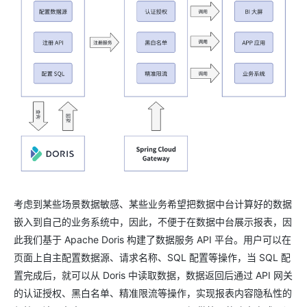
考虑到某些场景数据敏感、某些业务希望把数据中台计算好的数据
嵌入到自己的业务系统中，因此，不便于在数据中台展示报表，因
此我们基于 Apache Doris 构建了数据服务 API 平台。用户可以在
页面上自主配置数据源、请求名称、SQL 配置等操作，当 SQL 配
置完成后，就可以从 Doris 中读取数据，数据返回后通过 API 网关
的认证授权、黑白名单、精准限流等操作，实现报表内容隐私性的