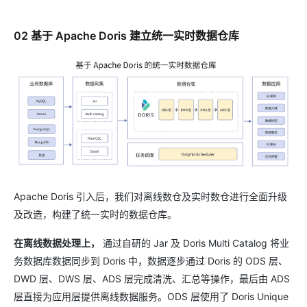
02 基于 Apache Doris 建立统一实时数据仓库
Apache Doris 引入后，我们对离线数仓及实时数仓进行全面升级
及改造，构建了统一实时的数据仓库。
在离线数据处理上，
通过自研的 Jar 及 Doris Multi Catalog 将业
务数据库数据同步到 Doris 中，数据逐步通过 Doris 的 ODS 层、
DWD 层、DWS 层、ADS 层完成清洗、汇总等操作，最后由 ADS
层直接为应用层提供离线数据服务。ODS 层使用了 Doris Unique