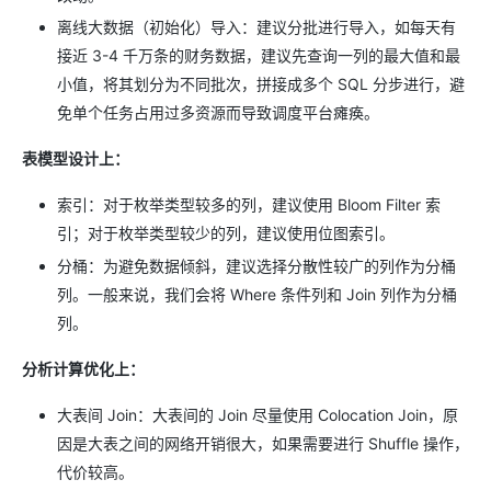
离线大数据（初始化）导入：建议分批进行导入，如每天有
接近 3-4 千万条的财务数据，建议先查询一列的最大值和最
小值，将其划分为不同批次，拼接成多个 SQL 分步进行，避
免单个任务占用过多资源而导致调度平台瘫痪。
表模型设计上：
索引：对于枚举类型较多的列，建议使用 Bloom Filter 索
引；对于枚举类型较少的列，建议使用位图索引。
分桶：为避免数据倾斜，建议选择分散性较广的列作为分桶
列。一般来说，我们会将 Where 条件列和 Join 列作为分桶
列。
分析计算优化上：
大表间 Join：大表间的 Join 尽量使用 Colocation Join，原
因是大表之间的网络开销很大，如果需要进行 Shuffle 操作，
代价较高。