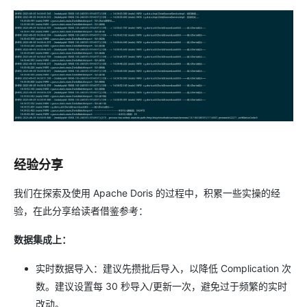
经验分享
我们在探索及使用 Apache Doris 的过程中，积累一些实操的经
验，在此分享给读者借鉴参考：
数据集成上：
实时数据导入：建议先攒批后导入，以降低 Complication 次
数。建议设置每 30 秒导入/更新一次，避免过于频繁的实时
改动。