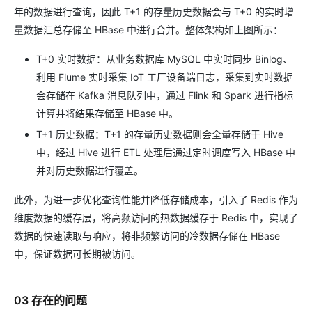
年的数据进行查询，因此 T+1 的存量历史数据会与 T+0 的实时增
量数据汇总存储至 HBase 中进行合并。整体架构如上图所示：
T+0 实时数据：从业务数据库 MySQL 中实时同步 Binlog、
利用 Flume 实时采集 IoT 工厂设备端日志，采集到实时数据
会存储在 Kafka 消息队列中，通过 Flink 和 Spark 进行指标
计算并将结果存储至 HBase 中。
T+1 历史数据：T+1 的存量历史数据则会全量存储于 Hive
中，经过 Hive 进行 ETL 处理后通过定时调度写入 HBase 中
并对历史数据进行覆盖。
此外，为进一步优化查询性能并降低存储成本，引入了 Redis 作为
维度数据的缓存层，将高频访问的热数据缓存于 Redis 中，实现了
数据的快速读取与响应，将非频繁访问的冷数据存储在 HBase
中，保证数据可长期被访问。
03 存在的问题