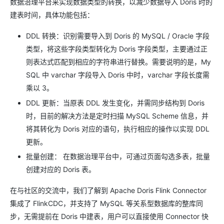
数据治理平台来实现数据类型的转换，以减少数据导入 Doris 时的
建表时间，具体功能包括：
DDL 转换：识别需要导入到 Doris 的 MySQL / Oracle 字段
类型，将这些字段类型转化为 Doris 字段类型，主要通过正
则表达式匹配到相应的字符串进行替换。需要说明的是，My
SQL 中 varchar 字段导入 Doris 中时，varchar 字段长度需
乘以 3。
DDL 更新：当原表 DDL 发生变化，并需同步结构到 Doris
时，目前的解决方法是定时扫描 MySQL Scheme 信息，并
将其转化为 Doris 对应的语句，执行相应的操作以实现 DDL
更新。
批量创建： 在数据治理平台中，可通过页面勾选多表，批量
创建对应的 Doris 表。
在与社区的交流中，我们了解到 Apache Doris Flink Connector
集成了 FlinkCDC，并支持了 MySQL 等关系型数据库的整库同
步，无需提前在 Doris 中建表，用户可以直接使用 Connector 快