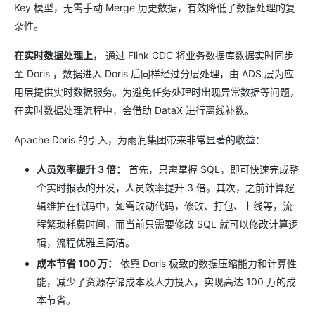
Key 模型，无需手动 Merge 历史数据，有效降低了数据处理的复
杂性。
在实时数据处理上，
通过 Flink CDC 将业务数据库数据实时同步
至 Doris ，数据进入 Doris 后同样经过分层处理，由 ADS 层为应
用层提供实时数据服务。为避免任务处理时出现异常数据等问题，
在实时数据处理流程中，会借助 DataX 进行离线补数。
Apache Doris 的引入，为雨润集团带来非常显著的收益：
人员效率提升 3 倍：
首先，只需掌握 SQL，即可快速完成整
个实时报表的开发，人员效率提升 3 倍。其次，之前计算逻
辑维护在代码中，如需改动代码，修改、打包、上线等，流
程繁琐耗费时间，而当前只需要修改 SQL 就可以修改计算逻
辑，流程优雅且简洁。
成本节省 100 万：
依靠 Doris 极致的数据压缩能力和计算性
能，减少了资源存储成本及人力投入，实现高达 100 万的成
本节省。