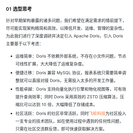
01 选型思考
针对早期架构暴露的诸多问题，我们希望在满足需求的情前提下，
尽可能实现架构精简和高效，以降低开发、运维、管理的复杂性。
为此我们进行了深度调研并决定引入 Apache Doris，引入 Doris
主要基于以下考虑：
运维简单：Doris 不依赖外部系统，不存在小文件问题，节点
可线性扩展，大大降低了运维复杂度。
便捷迁移：Doris 兼容 MySQL 协议，报表系统只需要简单调
整就可以直接对接 Doris，无需投入太多的开发工作量。
性能卓越：Doris 支持向量化执行引擎和物化视图等，可有效
提升查询效率；同时 Doris 采用高效的 ZSTD 压缩算法，压
缩比可以达到 10 倍，大幅降低了存储成本。
社区活跃：Doris 的社区非常活跃，同时
飞轮科技
为社区投入
一支专业的技术团队，如在使用过程中遇到的任何性问题，
只需在社区交流群反馈，即可快速获取解决方案。