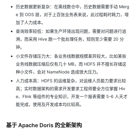
历史数据更新复杂：在离线数仓中，历史数据需要手动 Merg
e 到 ODS 层，对于上百张业务表来说，此过程耗时耗力，增
加了人力成本。
查询效率较低：如果生产环境出现问题，需要对问题进行追
溯，而采用 Hive 跑一个批处理任务，短则至少需要 20 分
钟。
小文件存储压力大：各业务线数据规模差异较大，比如某些
业务线数据压缩后仅有几十 MB，而 HDFS 并不擅长存储这
种小文件，会对 NameNode 造成很大压力。
人力成本高：HDFS 的运维复杂，对运维人员能力要求比较
高；实时数据架构的需求开发要求工程师要全方位掌握 Hiv
e、Flink 等组件的专业知识，开发一个报表需要 5-6 人天才
能完成，使用及开发成本均比较高。
基于 Apache Doris 的全新架构