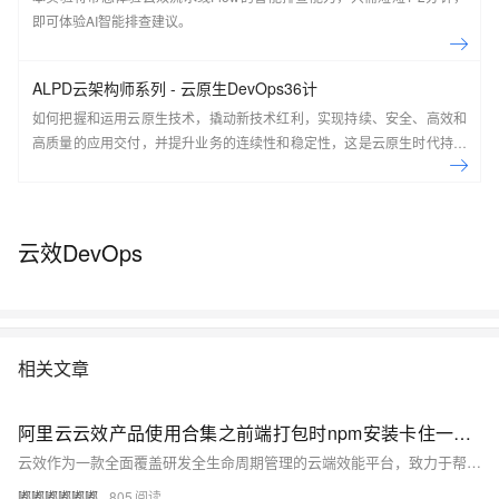
即可体验AI智能排查建议。
ALPD云架构师系列 - 云原生DevOps36计
如何把握和运用云原生技术，撬动新技术红利，实现持续、安全、高效和
高质量的应用交付，并提升业务的连续性和稳定性，这是云原生时代持续
交付共同面对的机会和挑战。本课程由阿里云开发者学堂和阿里云云效共
同出品，是ALPD方法学云架构师系列的核心课程之一，适合架构师、企
业工程效能负责人、对DevOps感兴趣的研发、测试、运维。 课程目标 前
沿技术：了解云原生下DevOps的正确姿势，享受云原生带来的技术红利
云效DevOps
系统知识：全局视角看软件研发生命周期，系统学习DevOps实践技能 课
程大纲： 云原生开发和交付：云研发时代软件交付的挑战与云原生工程实
践 云原生开发、运行基础设施：无差别的开发、运行环境 自动部署：构建
可靠高效的应用发布体系 持续交付：建立团队协同交付的流程和流水线 质
量守护：构建和维护测试和质量守护体系 安全保障：打造可信交付的安全
相关文章
保障体系 建立持续反馈和持续改进闭环
阿里云云效产品使用合集之前端打包时npm安装卡住一般是什么导致的
云效作为一款全面覆盖研发全生命周期管理的云端效能平台，致力于帮助企业实现高效协同、敏捷研发和持续交付。本合集收集整理了用户在使用云效过程中遇到的常见问题，问题涉及项目创建与管理、需求规划与迭代、代码托管与版本控制、自动化测试、持续集成与发布等方面。
嘟嘟嘟嘟嘟嘟
805