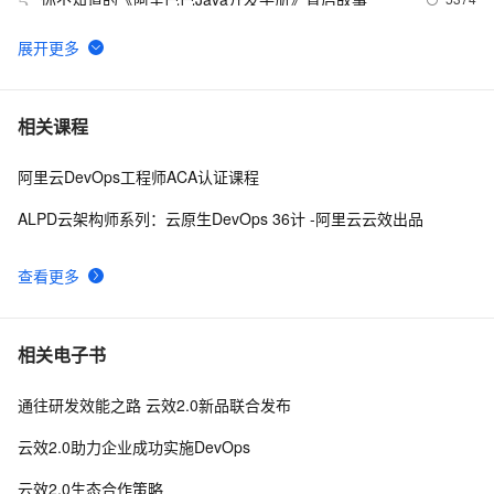
5
如何保障研发质量不踩坑？阿里技术专家教你几招
5145
6
UI自动化体系建设的创新实践
4374
7
相关课程
阿里云DevOps工程师ACA认证课程
阿里B2B研发管理难题如何应对？打造强有力的技术
3902
8
中台
ALPD云架构师系列：云原生DevOps 36计 -阿里云云效出品
全程BUG跟踪管理， 云效平台助企业提升项目研发进
3272
9
度
查看更多
敏捷课堂 | 行为驱动开发，让开发做正确的事
3161
10
相关电子书
通往研发效能之路 云效2.0新品联合发布
云效2.0助力企业成功实施DevOps
云效2.0生态合作策略