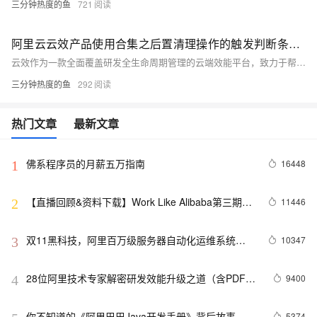
三分钟热度的鱼
721
阿里云云效产品使用合集之后置清理操作的触发判断条件是什么
云效作为一款全面覆盖研发全生命周期管理的云端效能平台，致力于帮助企业实现高效协同、敏捷研发和持续交付。本合集收集整理了用户在使用云效过程中遇到的常见问题，问题涉及项目创建与管理、需求规划与迭代、代码托管与版本控制、自动化测试、持续集成与发布等方面。
三分钟热度的鱼
292
热门文章
最新文章
佛系程序员的月薪五万指南
16448
1
【直播回顾&资料下载】Work Like Alibaba第三期：
11446
2
揭秘双11背后的技术支撑
双11黑科技，阿里百万级服务器自动化运维系统
10347
3
StarAgent揭秘
28位阿里技术专家解密研发效能升级之道（含PDF文
9400
4
件下载）
你不知道的《阿里巴巴Java开发手册》背后故事
5374