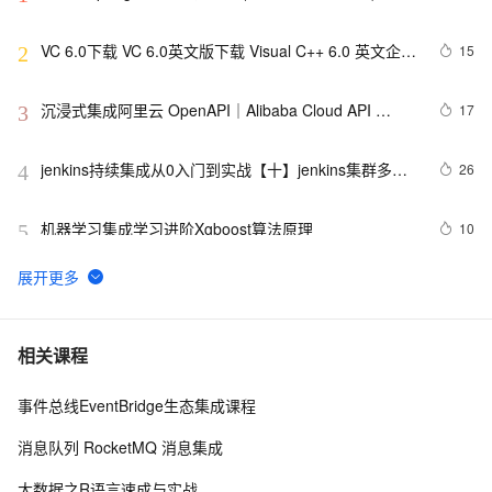
VC 6.0下载 VC 6.0英文版下载 Visual C++ 6.0 英文企业
15
2
版 集成SP6完美版（最新更新地址，百度网盘）
沉浸式集成阿里云 OpenAPI｜Alibaba Cloud API 
17
3
Toolkit for VS Code
jenkins持续集成从0入门到实战【十】jenkins集群多节
26
4
点
机器学习集成学习进阶Xgboost算法原理
10
5
对ORM的支持 之 8.4 集成JPA ——跟我学spring3
569
6
Airweave：快速集成应用数据打造AI知识库的开源平台，
4
7
相关课程
支持多源整合和自动同步数据
事件总线EventBridge生态集成课程
从Unity开发到移动平台制胜攻略：全面解析iOS与
10
8
Android应用发布流程，助你轻松掌握跨平台发布技巧，
消息队列 RocketMQ 消息集成
打造爆款手游不是梦——性能优化、广告集成与内购设
spring boot 集成websocket与shiro的坑
8
9
置全包含
大数据之R语言速成与实战