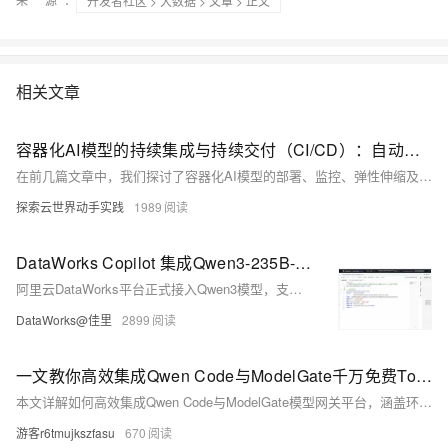
开发者社区
>
大数据
>
文章
> 正文
相关文章
容器化AI模型的持续集成与持续交付（CI/CD）：自动化模型更新与部署
在前几篇文章中，我们探讨了容器化AI模型的部署、监控、弹性伸缩及安全防护。为加速模型迭代以适应新数据和业务需求，需实现容器化AI模型的持续集成与持续交付（CI/CD）。CI/CD通过自动化构建、测试和部署流程，提高模型更新速度和质量，降低部署风险，增强团队协作。使用Jenkins和Kubernetes可构建高效CI/CD流水线，自动化模型开发和部署，确保环境一致性并提升整体效率。
探索云世界动手实践
1989
DataWorks Copilot 集成Qwen3-235B-A22B混合推理模型，数据开发与分析效率再升级！
阿里云DataWorks平台正式接入Qwen3模型，支持最大235B参数量。用户可通过DataWorks Copilot智能助手调用该模型，以自然语言交互实现代码生成、优化、解释及纠错等功能，大幅提升数据开发与分析效率。Qwen3作为最新一代大语言模型，具备混合专家（MoE）和稠密（Dense）架构，适应多种应用场景，并支持MCP协议优化复杂任务处理。目前，用户可通过DataWorks Data Studio新版本体验此功能。
DataWorks@佳里
2899
一文教你高效集成Qwen Code与ModelGate千万免费Toknn模型网关平台
本文详解如何高效集成Qwen Code与ModelGate模型网关平台，涵盖环境搭建、API配置、代码生成等关键步骤，助你实现智能编程与多模型管理，大幅提升AI开发效率。
游客r6tmujkszfasu
670