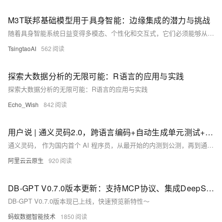
M3T联邦基础模型用于具身智能：边缘集成的潜力与挑战
随着具身智能系统日益变得多模态、个性化和交互式，它们必须能够从多样化的感官输入中有效学习，持续适应用户偏好，并在资源和隐私约束下安全运行。这些挑战凸显了对能够在模型泛化与个性化之间取得平衡的同时实现快速、情境感知自适应能力的机器学习模型的迫切需求。在此背景下，两种方法脱颖而出，各自提供了部分所需能力：FMs为跨任务和跨模态的泛化提供了一条路径，FL）则为分布式、隐私保护的模型更新和用户级模型个性化提供了基础设施。然而，单独使用时，这两种方法都无法满足现实世界中具身环境复杂且多样化的能力要求。
TsingtaoAI
562
探索大数据分析的无限可能：R语言的应用与实践
探索大数据分析的无限可能：R语言的应用与实践
Echo_Wish
842
用户说 | 通义灵码2.0，跨语言编码+自动生成单元测试+集成DeepSeek模型且免费使用
通义灵码， 作为国内首个 AI 程序员，从最开始的内测到公测，再到通义灵码正式发布第一时间使用，再到后来使用企业定制版的通义灵码，再再再到现在通义灵码2.0，我可以说“用着”通义灵码成长的为数不多的程序员之一了吧。咱闲言少叙，直奔主题！今天，我会聊一聊通义灵码的新功能和通义灵码2.0与1.0的体验感。
阿里云云原生
920
DB-GPT V0.7.0版本更新：支持MCP协议、集成DeepSeek R1模型、GraphRAG检索链路增强、架构全面升级等
DB-GPT V0.7.0版本现已上线，快速预览新特性～
蚂蚁数据智能技术
1850