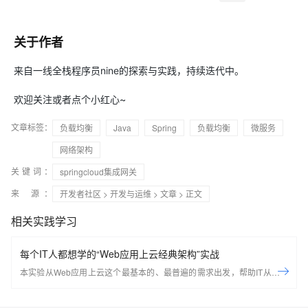
关于作者
来自一线全栈程序员nine的探索与实践，持续迭代中。
欢迎关注或者点个小红心~
文章标签：
负载均衡
Java
Spring
负载均衡
微服务
网络架构
关键词：
springcloud集成网关
来 源：
开发者社区
>
开发与运维
>
文章
> 正文
相关实践学习
每个IT人都想学的“Web应用上云经典架构”实战
本实验从Web应用上云这个最基本的、最普遍的需求出发，帮助IT从业者
们通过“阿里云Web应用上云解决方案”，了解一个企业级Web应用上云的
常见架构，了解如何构建一个高可用、可扩展的企业级应用架构。