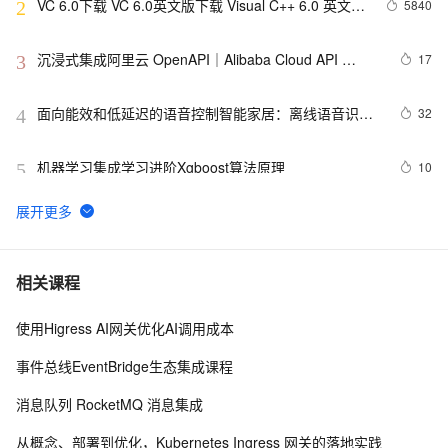
VC 6.0下载 VC 6.0英文版下载 Visual C++ 6.0 英文企
5840
2
业版 集成SP6完美版（最新更新地址，百度网盘）
沉浸式集成阿里云 OpenAPI｜Alibaba Cloud API 
17
3
Toolkit for VS Code
面向能效和低延迟的语音控制智能家居：离线语音识别
32
4
与物联网集成方案——论文阅读
机器学习集成学习进阶Xgboost算法原理
10
5
Airweave：快速集成应用数据打造AI知识库的开源平台，
4
6
支持多源整合和自动同步数据
从Unity开发到移动平台制胜攻略：全面解析iOS与
12
7
相关课程
Android应用发布流程，助你轻松掌握跨平台发布技巧，
打造爆款手游不是梦——性能优化、广告集成与内购设
使用Higress AI网关优化AI调用成本
spring boot 集成websocket与shiro的坑
7
8
置全包含
事件总线EventBridge生态集成课程
FFmpeg开发笔记（十二）Linux环境给FFmpeg集成
4
9
消息队列 RocketMQ 消息集成
libopus和libvpx
Istio生态系统ON ASM（1）：在阿里云服务网格ASM中
7
10
从概念、部署到优化，Kubernetes Ingress 网关的落地实践