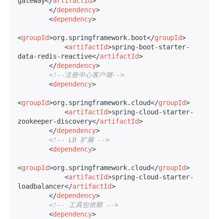
gateway
</
artifactId
>
</
dependency
>
<
dependency
>
<
groupId
>
org.springframework.boot
</
groupId
>
<
artifactId
>
spring-boot-starter-
data-redis-reactive
</
artifactId
>
</
dependency
>
<!--注册中心客户端-->
<
dependency
>
<
groupId
>
org.springframework.cloud
</
groupId
>
<
artifactId
>
spring-cloud-starter-
zookeeper-discovery
</
artifactId
>
</
dependency
>
<!-- LB 扩展 -->
<
dependency
>
<
groupId
>
org.springframework.cloud
</
groupId
>
<
artifactId
>
spring-cloud-starter-
loadbalancer
</
artifactId
>
</
dependency
>
<!-- 工具包依赖 -->
<
dependency
>