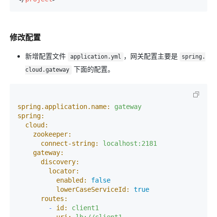
修改配置
新增配置文件
，网关配置主要是
application.yml
spring.
下面的配置。
cloud.gateway
spring.application.name:
gateway
spring:
cloud:
zookeeper:
connect-string:
localhost:2181
gateway:
discovery:
locator:
enabled:
false
lowerCaseServiceId:
true
routes:
-
id:
client1