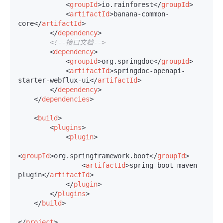
<
groupId
>
io.rainforest
</
groupId
>
<
artifactId
>
banana-common-
core
</
artifactId
>
</
dependency
>
<!--接口文档-->
<
dependency
>
<
groupId
>
org.springdoc
</
groupId
>
<
artifactId
>
springdoc-openapi-
starter-webflux-ui
</
artifactId
>
</
dependency
>
</
dependencies
>
<
build
>
<
plugins
>
<
plugin
>
<
groupId
>
org.springframework.boot
</
groupId
>
<
artifactId
>
spring-boot-maven-
plugin
</
artifactId
>
</
plugin
>
</
plugins
>
</
build
>
</
project
>