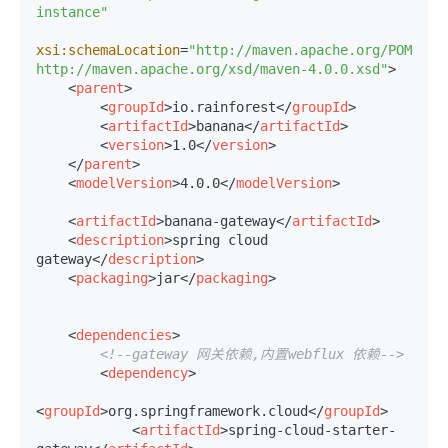
instance"
xsi:schemaLocation
=
"http://maven.apache.org/POM/4.0.
http://maven.apache.org/xsd/maven-4.0.0.xsd"
>
<
parent
>
<
groupId
>
io.rainforest
</
groupId
>
<
artifactId
>
banana
</
artifactId
>
<
version
>
1.0
</
version
>
</
parent
>
<
modelVersion
>
4.0.0
</
modelVersion
>
<
artifactId
>
banana-gateway
</
artifactId
>
<
description
>
spring cloud 
gateway
</
description
>
<
packaging
>
jar
</
packaging
>
<
dependencies
>
<!--gateway 网关依赖,内置webflux 依赖-->
<
dependency
>
<
groupId
>
org.springframework.cloud
</
groupId
>
<
artifactId
>
spring-cloud-starter-