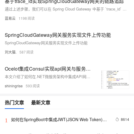
基于trace_id实现SpringCloudGateway网关的链路追踪
通过上述步骤，我们可以在 Spring Cloud Gateway 中基于 `trace_id` 实现链路追踪。引入必要的依赖，配置 Zipkin，自动生成和传递 `trace_id`，并通过测试验证追踪功能。这种机制能够有效地帮助我们监控分布式系统中的请求流，快速定位问题和瓶颈。
蓝易云
1198
SpringCloudGateway网关服务实现文件上传功能
SpringCloudGateway网关服务实现文件上传功能
刘大猫.
587
Ocelot集成Consul实现api网关与服务发现
本文介绍了如何在.NET微服务架构中集成API网关Ocelot和Consul服务发现。首先通过Docker安装并配置Consul，接着在GoodApi项目中实现服务的自动注册与注销，并配置健康检查。然后，通过修改Ocelot的配置文件`ocelot.json`和`Program.cs`，实现基于Consul的服务发现，确保API请求能够正确路由到后端服务。最后，解决了服务解析时可能出现的问题，确保服务的IP地址而非节点名称被正确解析。
shiningrise
593
热门文章
最新文章
如何在SpringBoot中集成JWT(JSON Web Token)鉴
8614
1
权