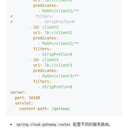
uri:
lb://client1
predicates:
-
Path=/client1/**
#          filters:
#            - StripPrefix=0
-
id:
client2
uri:
lb://client2
predicates:
-
Path=/client2/**
filters:
-
StripPrefix=0
-
id:
client3
uri:
lb://client3
predicates:
-
Path=/client3/**
filters:
-
StripPrefix=0
server:
port:
10100
servlet:
context-path:
/gateway
配置不同的服务路由。
spring.cloud.gateway.routes