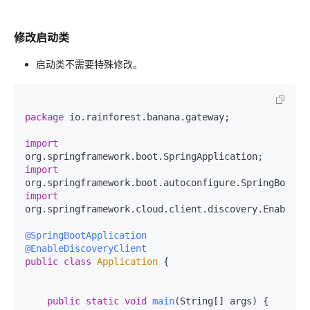
修改启动类
启动类不需要特殊修改。
package
 io.rainforest.banana.gateway;

import
import
import
org.springframework.cloud.client.discovery.EnableDis
@SpringBootApplication
@EnableDiscoveryClient
public
class
Application
 {

public
static
void
main
(String[] args)
 {
