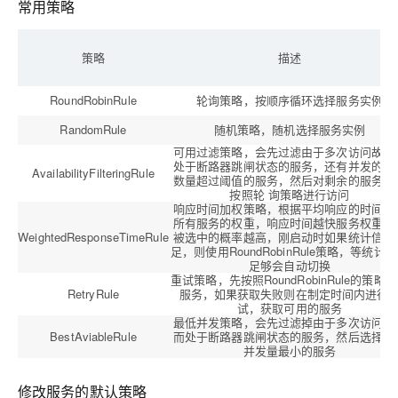
常用策略
策略
描述
RoundRobinRule
轮询策略，按顺序循环选择服务实例
RandomRule
随机策略，随机选择服务实例
可用过滤策略，会先过滤由于多次访问故障
处于断路器跳闸状态的服务，还有并发的连
AvailabilityFilteringRule
数量超过阈值的服务，然后对剩余的服务列
按照轮 询策略进行访问
响应时间加权策略，根据平均响应的时间计
所有服务的权重，响应时间越快服务权重越
WeightedResponseTimeRule
被选中的概率越高，刚启动时如果统计信息
足，则使用RoundRobinRule策略，等统计
足够会自动切换
重试策略，先按照RoundRobinRule的策略
RetryRule
服务，如果获取失败则在制定时间内进行
试，获取可用的服务
最低并发策略，会先过滤掉由于多次访问故
BestAviableRule
而处于断路器跳闸状态的服务，然后选择一
并发量最小的服务
修改服务的默认策略