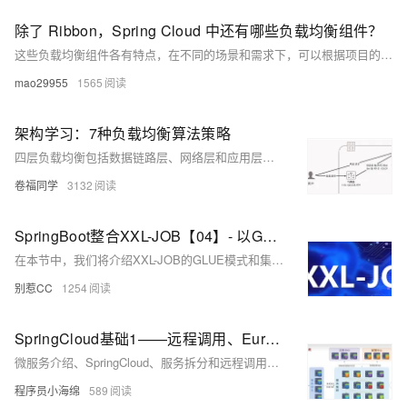
除了 Ribbon，Spring Cloud 中还有哪些负载均衡组件？
这些负载均衡组件各有特点，在不同的场景和需求下，可以根据项目的具体情况选择合适的负载均衡组件来实现高效、稳定的服务调用。
mao29955
1565
架构学习：7种负载均衡算法策略
四层负载均衡包括数据链路层、网络层和应用层负载均衡。数据链路层通过修改MAC地址转发帧；网络层通过改变IP地址实现数据包转发；应用层有多种策略，如轮循、权重轮循、随机、权重随机、一致性哈希、响应速度和最少连接数均衡，确保请求合理分配到服务器，提升性能与稳定性。
卷福同学
3132
SpringBoot整合XXL-JOB【04】- 以GLUE模式运行与执行器负载均衡策略
在本节中，我们将介绍XXL-JOB的GLUE模式和集群模式下的路由策略。GLUE模式允许直接在线上改造方法为定时任务，无需重新部署。通过一个测试方法，展示了如何在调度中心配置并使用GLUE模式执行定时任务。接着，我们探讨了多实例环境下的负载均衡策略，确保任务不会重复执行，并可通过修改路由策略（如轮训）实现任务在多个实例间的均衡分配。最后，总结了GLUE模式和负载均衡策略的应用，帮助读者更深入理解XXL-JOB的使用。
别惹CC
1254
SpringCloud基础1——远程调用、Eureka,Nacos注册中心、Ribbon负载均衡
微服务介绍、SpringCloud、服务拆分和远程调用、Eureka注册中心、Ribbon负载均衡、Nacos注册中心
程序员小海绵
589