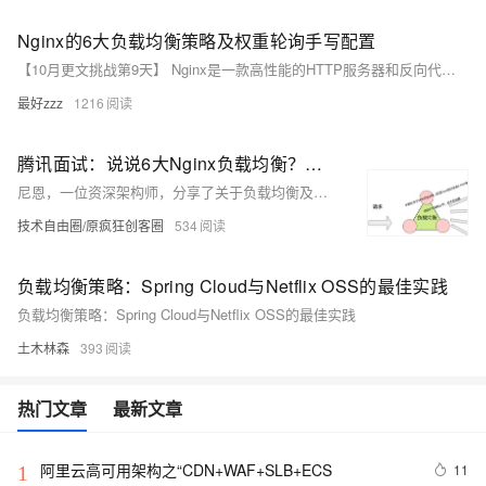
Nginx的6大负载均衡策略及权重轮询手写配置
【10月更文挑战第9天】 Nginx是一款高性能的HTTP服务器和反向代理服务器，它在处理大量并发请求时表现出色。Nginx的负载均衡功能可以将请求分发到多个服务器，提高网站的吞吐量和可靠性。以下是Nginx支持的6大负载均衡策略：
最好zzz
1216
腾讯面试：说说6大Nginx负载均衡？手写一下权重轮询策略?
尼恩，一位资深架构师，分享了关于负载均衡及其策略的深入解析，特别是基于权重的负载均衡策略。文章不仅介绍了Nginx的五大负载均衡策略，如轮询、加权轮询、IP哈希、最少连接数等，还提供了手写加权轮询算法的Java实现示例。通过这些内容，尼恩帮助读者系统化理解负载均衡技术，提升面试竞争力，实现技术上的“肌肉展示”。此外，他还提供了丰富的技术资料和面试指导，助力求职者在大厂面试中脱颖而出。
技术自由圈/原疯狂创客圈
534
负载均衡策略：Spring Cloud与Netflix OSS的最佳实践
负载均衡策略：Spring Cloud与Netflix OSS的最佳实践
土木林森
393
热门文章
最新文章
阿里云高可用架构之“CDN+WAF+SLB+ECS
11
1