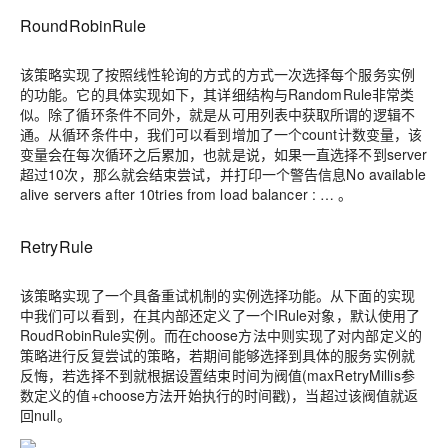
RoundRobinRule
该策略实现了按照线性轮询的方式的方式一次选择每个服务实例
的功能。它的具体实现如下，其详细结构与RandomRule非常类
似。除了循环条件不同外，就是从可用列表中获取所谓的逻辑不
通。从循环条件中，我们可以看到增加了一个count计数变量，该
变量会在每次循环之后累加，也就是说，如果一直选择不到server
超过10次，那么就会结束尝试，并打印一个警告信息No available
alive servers after 10tries from load balancer : … 。
RetryRule
该策略实现了一个具备重试机制的实例选择功能。从下面的实现
中我们可以看到，在其内部还定义了一个IRule对象，默认使用了
RoudRobinRule实例。而在choose方法中则实现了对内部定义的
策略进行反复尝试的策略，若期间能够选择到具体的服务实例就
反悔，若选择不到就根据设置结束时间为阀值(maxRetryMillis参
数定义的值+choose方法开始执行的时间戳)，当超过该阀值就返
回null。