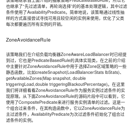
该策略继承自上面介绍的抽象策略PredicateBasedRule，所以它
也继承了“先过滤清单，再轮询选择”的的基本处理逻辑，其中过滤
条件使用了AvailabilityPredicate。简单地说，该策略通过线性抽
样的方式直接尝试寻找可用且较空闲的实例来使用，优化了父类
每次都要遍历所有实例的开销。
ZoneAvoidanceRule
该策略我们在介绍负载均衡器ZoneAwareLoadBalancer时已经提
到过，它也是PredicateBasedRule的具体实现类，在之前的介绍
中主要针对ZoneAvoidanceRule中用于选择Zone区域策略的一些
静态函数，比如createSnapshot(LoadBalancerStats lbStats)、
getAvailableZones(Map snapshot, double
triggeringLoad,double triggeringBlackoutPercentage)。在这里
我们将详细看看ZoneAvoidanceRule作为服务实例过滤条件的实
现原理。从下面ZoneAvoidanceRule的源码片段中可以看到，它
使用了CompositePredicate来进行服务实例清单的过滤。这是一
个组合过来条件，在其构造函数中，它以ZoneAvoidanceRule为
主过滤条件，AvailabilityPredicate为次过滤条件初始化了组合过
滤条件的实例。