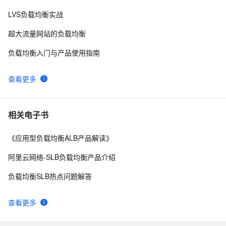
统一观测丨使用 Prometheus 监控云原生网关，我们该关
6
10
LVS负载均衡实战
注哪些指标？
超大流量网站的负载均衡
负载均衡入门与产品使用指南
查看更多
相关电子书
《应用型负载均衡ALB产品解读》
阿里云网络-SLB负载均衡产品介绍
负载均衡SLB热点问题解答
查看更多