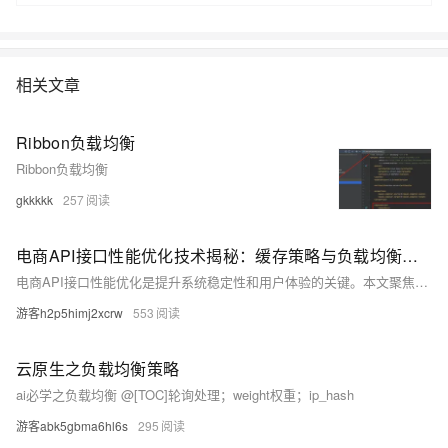
们通过“阿里云Web应用上云解决方案”，了解一个企业级Web应用上云的
常见架构，了解如何构建一个高可用、可扩展的企业级应用架构。
相关文章
Ribbon负载均衡
Ribbon负载均衡
gkkkkk
257
电商API接口性能优化技术揭秘：缓存策略与负载均衡详解
电商API接口性能优化是提升系统稳定性和用户体验的关键。本文聚焦缓存策略与负载均衡两大核心，详解其在电商业务中的实践。缓存策略涵盖本地、分布式及CDN缓存，通过全量或部分缓存设计和一致性维护，减少后端压力；负载均衡则利用反向代理、DNS轮询等技术，结合动态调整与冗余部署，提高吞吐量与可用性。文中引用大型及跨境电商平台案例，展示优化效果，强调持续监控与迭代的重要性，为电商企业提供了切实可行的性能优化路径。
游客h2p5himj2xcrw
553
云原生之负载均衡策略
ai必学之负载均衡 @[TOC]轮询处理；weight权重；ip_hash
游客abk5gbma6hl6s
295