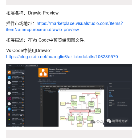
拓展名称：Drawio Preview
插件市场地址：
https://marketplace.visualstudio.com/items?
itemName=purocean.drawio-preview
拓展描述：在Vs Code中预览绘图图文件。
Vs Code中使用Drawio：
https://blog.csdn.net/huanglin6/article/details/106239570