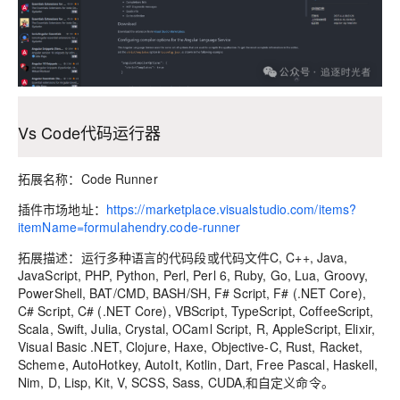
Vs Code代码运行器
拓展名称：Code Runner
插件市场地址：
https://marketplace.visualstudio.com/items?
itemName=formulahendry.code-runner
拓展描述：运行多种语言的代码段或代码文件C, C++, Java,
JavaScript, PHP, Python, Perl, Perl 6, Ruby, Go, Lua, Groovy,
PowerShell, BAT/CMD, BASH/SH, F# Script, F# (.NET Core),
C# Script, C# (.NET Core), VBScript, TypeScript, CoffeeScript,
Scala, Swift, Julia, Crystal, OCaml Script, R, AppleScript, Elixir,
Visual Basic .NET, Clojure, Haxe, Objective-C, Rust, Racket,
Scheme, AutoHotkey, AutoIt, Kotlin, Dart, Free Pascal, Haskell,
Nim, D, Lisp, Kit, V, SCSS, Sass, CUDA,和自定义命令。