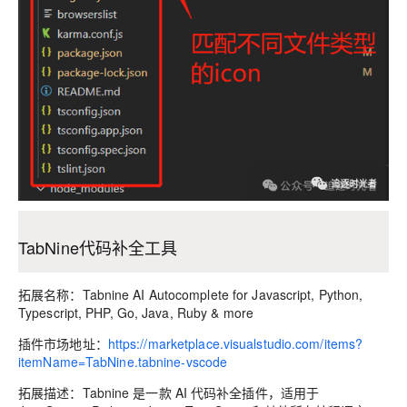
TabNine代码补全工具
拓展名称：Tabnine AI Autocomplete for Javascript, Python,
Typescript, PHP, Go, Java, Ruby & more
插件市场地址：
https://marketplace.visualstudio.com/items?
itemName=TabNine.tabnine-vscode
拓展描述：Tabnine 是一款 AI 代码补全插件，适用于