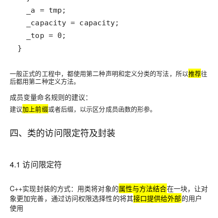
}
一般正式的工程中，都使用第二种声明和定义分类的写法，所以
推荐
往
后都
用第二种定义方法。
成员变量命名规则的建议
：
建议
加上前缀
或者后缀，以示区分成员函数的形参。
四、类的访问限定符及封装
4.1 访问限定符
C++
实现封装
的方式：用类将对象的
属性与方法结合
在一块，让对
象更加完善，通过访问权限选择性的将其
接口提供给外部
的用户
使用