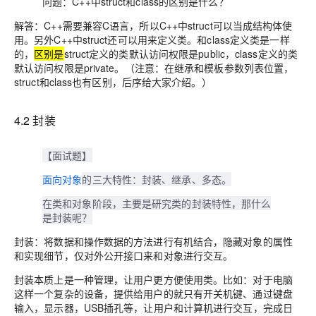
问题：C++中struct和class的区别是什么？
解答：C++需要兼容C语言，所以C++中struct可以当成结构体使
用。另外C++中struct还可以用来定义类。和class定义类是一样
的，
区别是
struct定义的类默认访问权限是public，class定义的类
默认访问权限是private。
（注意：在继承和模板参数列表位置，
struct和class也有区别，后序给大家介绍。）
4.2 封装
【面试题】
面向对象
的三大特性：封装、继承、多态。
在类和对象阶段，主要是研究类的封装特性，那什么
是封装呢？
封装：将数据和操作数据的方法进行有机结合，隐藏对象的属性
和实现细节，仅对外公开接口来和对象进行交互。
封装本质上是一种管理，让用户更方便使用类。比如：对于电脑
这样一个复杂的设备，提供给用户的就只有开关机键、通过键盘
输入，显示器，USB插孔等，让用户和计算机进行交互，完成日