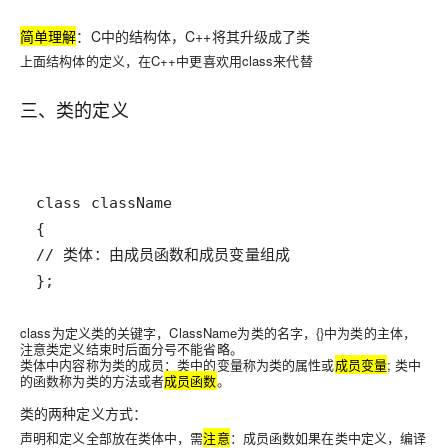
简单理解
：C中的结构体，C++将其升级成了类
上面结构体的定义，在C++中更喜欢用class来代替
三、类的定义
class为定义
类的关键字
，ClassName为
类的名字
，{}中为
类的主体
，
注意类定义结束时后面分号不能省略。
类体中内容称为类的成员：
类中的变量
称为类的属性或
成员变量
;
类中
的函数
称为类的方法或者
成员函数
。
类的两种定义方式
：
声明和定义全部放在类体中，需
注意
：成员函数如果在类中定义，编译