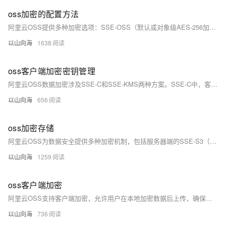
oss加密的配置方法
阿里云OSS提供多种加密选项：SSE-OSS（默认或对象级AES-256加密）、SSE-KMS（使用KMS托管CMK）、临时密钥加密和客户端加密（CSE）。可通过控制台或API设置Bucket策略，使用HTTP头部指定加密方式。KMS和临时密钥可能涉及更复杂的密钥管理和权限配置。
以山向海
1638
oss客户端加密密钥管理
阿里云OSS数据加密涉及SSE-C和SSE-KMS两种方案。SSE-C中，客户端自动生成并管理DEK，负责加密和解密数据，需确保密钥的安全存储和访问控制。SSE-KMS则利用KMS生成和管理密钥，客户端通过API请求加密/解密密钥，实现更安全的密钥管理。无论哪种方式，都需要遵循密钥生命周期管理、访问控制、安全存储和定期轮换等最佳实践。选择SSE-C需要客户端有安全的密钥存储，而SSE-KMS则需关注与KMS的API交互和访问策略。
以山向海
656
oss加密存储
阿里云OSS为数据安全提供多种加密机制，包括服务器端的SSE-S3（AES-256透明加密）、SSE-C（用户管理密钥）和CSE-KMS（结合KMS进行密钥管理）。此外，OSS支持客户端加密SDK和HTTPS传输加密，确保数据在传输和存储时的安全。通过ACL、Bucket策略和访问密钥身份验证，实现权限控制与身份验证，全方位保障用户数据的安全性和隐私。用户可按需选择适合的加密方式。
以山向海
1259
oss客户端加密
阿里云OSS支持客户端加密，允许用户在本地加密数据后上传，确保数据在传输和存储时的隐私安全。用户管理主密钥，控制数据密钥加密与解密，增强数据控制和合规性。此机制适用于高安全需求场景，如金融、医疗等，但用户需负责密钥管理和加密操作。
以山向海
736