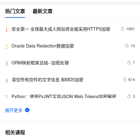
热门文章
最新文章
安全第一 全球最大成人网站将全面采用HTTPS加密
1691
1
Oracle Data Redaction数据加密
10
2
ORM映射框架总结--加密处理
7
3
清空所有控件的文字信息 和MD5加密
614
4
Python：使用PyJWT实现JSON Web Tokens加密解密
3
5
Spring Boot中的数据加密与解密
4
6
【Android 安全】DEX 加密 ( 常用 Android 反编译工具 | 
8
7
相关课程
apktool | dex2jar | enjarify | jd-gui | jadx )（一）