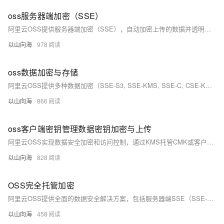
oss服务器端加密（SSE）
阿里云OSS提供服务器端加密（SSE），自动加密上传的数据并透明解密下载，保护云端对象的隐私和机密性。SSE支持两种方式：SSE-KMS（使用KMS托管CMK）和SSE-OSS（OSS管理加密密钥）。加密过程在服务器端完成，对用户应用透明且兼容标准HTTP接口。云盒和ossutil工具也支持此功能，让用户轻松管理加密对象，确保数据存储和传输安全。用户可按需选择密钥管理方式。
以山向海
978
oss数据加密与存储
阿里云OSS提供多种数据加密（SSE-S3, SSE-KMS, SSE-C, CSE-KMS）与存储安全措施，包括服务器和客户端加密、数据在磁盘上加密存储、多重冗余备份、访问控制列表和HTTPS安全传输。KMS支持密钥管理，确保数据静态和传输时的安全。严格的访问策略和身份验证保护资源免受未授权访问，满足高安全性和合规性需求。
以山向海
866
oss客户端密钥管理数据密钥加密与上传
阿里云OSS实现数据安全加密和访问控制，通过KMS托管CMK或客户端加密管理DEK。数据加密流程中，可使用KMS加密DEK后存储在OSS元数据，或利用SDK在本地加密文件再上传。上传时，HTTP请求头含加密参数，通过RAM临时凭证初始化SDK客户端，调用API上传加密文件，确保数据传输和存储的安全。
以山向海
828
OSS完全托管加密
阿里云OSS提供全面的数据安全解决方案，包括服务器端SSE（SSE-C和SSE-KMS）和客户端CSE加密。SSE-C允许用户自定义密钥，SSE-KMS则利用KMS托管密钥，简化管理。CSE则在上传前于客户端加密数据。这些功能确保数据静态时的安全，即使数据传输被拦截，也能保护数据隐私。用户可根据业务需求选择合适的加密策略。
以山向海
458