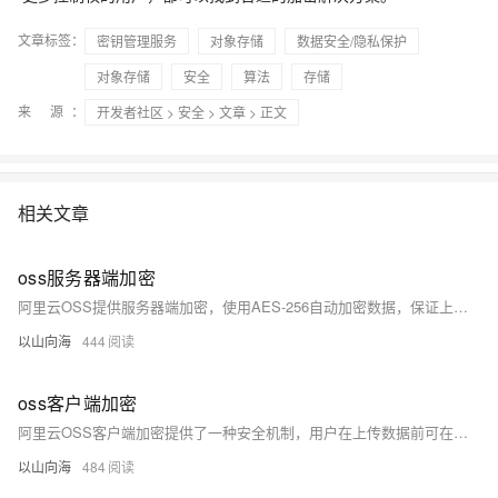
文章标签：
密钥管理服务
对象存储
数据安全/隐私保护
对象存储
安全
算法
存储
来 源：
开发者社区
>
安全
>
文章
> 正文
相关文章
oss服务器端加密
阿里云OSS提供服务器端加密，使用AES-256自动加密数据，保证上传至OSS的数据安全。下载时自动解密，透明处理。加密增强静态数据安全性，满足合规需求。支持OSS或KMS管理密钥，实现细粒度权限控制。确保云端对象数据全生命周期安全。
以山向海
444
oss客户端加密
阿里云OSS客户端加密提供了一种安全机制，用户在上传数据前可在本地进行加密。流程包括：使用本地配置的主密钥（对称或非对称）加密一次性数据密钥，再用数据密钥加密对象，加密后的数据密钥与对象一同上传。下载时，通过主密钥解密数据密钥，然后解密对象。此方式确保数据全程加密，增强安全性，但需用户妥善管理密钥以保证数据可访问性。
以山向海
484