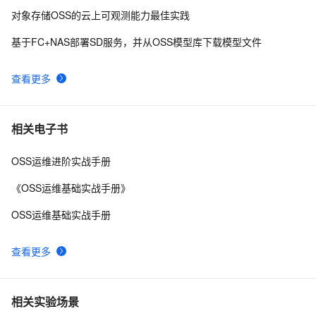
对象存储OSS的云上可观测能力最佳实践
ShardingSphere 实现数据加密（脱敏）第一篇
6
8
基于FC+NAS部署SD服务，并从OSS模型库下载模型文件
JavaScript学习 -- AES加密算法
7
9
查看更多
C# | 上位机开发新手指南（十）加密算法——ECC
7
10
相关电子书
OSS运维进阶实战手册
《OSS运维基础实战手册》
OSS运维基础实战手册
查看更多
相关实验场景