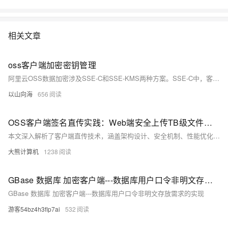
相关文章
oss客户端加密密钥管理
阿里云OSS数据加密涉及SSE-C和SSE-KMS两种方案。SSE-C中，客户端自动生成并管理DEK，负责加密和解密数据，需确保密钥的安全存储和访问控制。SSE-KMS则利用KMS生成和管理密钥，客户端通过API请求加密/解密密钥，实现更安全的密钥管理。无论哪种方式，都需要遵循密钥生命周期管理、访问控制、安全存储和定期轮换等最佳实践。选择SSE-C需要客户端有安全的密钥存储，而SSE-KMS则需关注与KMS的API交互和访问策略。
以山向海
656
OSS客户端签名直传实践：Web端安全上传TB级文件方案（含STS临时授权）
本文深入解析了客户端直传技术，涵盖架构设计、安全机制、性能优化等方面。通过STS临时凭证与分片上传实现高效安全的文件传输，显著降低服务端负载与上传耗时，提升系统稳定性与用户体验。
大熊计算机
1238
GBase 数据库 加密客户端---数据库用户口令非明文存放需求的实现
GBase 数据库 加密客户端---数据库用户口令非明文存放需求的实现
游客54bz4h3flp7ai
532