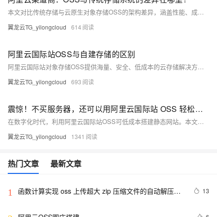
本文对比传统存储与云原生对象存储OSS的架构差异，涵盖性能、成本、扩展性等方面。OSS凭借高持久性、弹性扩容及与云服务深度集成，成为大数据与AI时代的优选方案。
翼龙云TG_yilongcloud
614
阿里云国际站OSS与自建存储的区别
阿里云国际站对象存储OSS提供海量、安全、低成本的云存储解决方案。相比自建存储，OSS具备易用性强、稳定性高、安全性好、成本更低等优势，支持无限扩展、自动冗余、多层防护及丰富增值服务，助力企业高效管理数据。
翼龙云TG_yilongcloud
693
震惊！不买服务器，还可以用阿里云国际站 OSS 轻松搭建静态网站
在数字化时代，利用阿里云国际站OSS可低成本搭建静态网站。本文详解OSS优势及步骤：创建Bucket、上传文件、配置首页与404页面、绑定域名等，助你快速上线个人或小型业务网站，操作简单，成本低廉，适合初学者与中小企业。
翼龙云TG_yilongcloud
1341
热门文章
最新文章
函数计算实现 oss 上传超大 zip 压缩文件的自动解压处
13
1
理
6