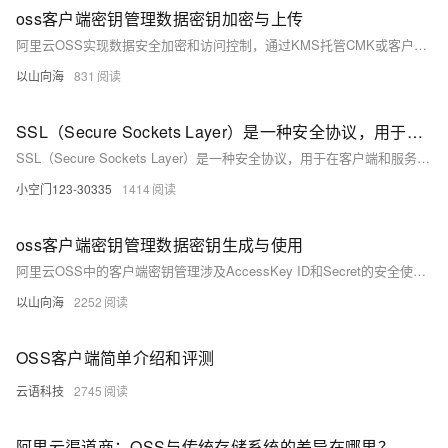
oss客户端密钥管理数据密钥加密与上传
阿里云OSS实现数据安全加密和访问控制，通过KMS托管CMK或客户端加密管理DEK。数据加密流程中，可使用KMS加密DEK后存储在OSS元数据，或利用SDK在本地加密文件再上传。上传时，HTTP请求头含加密参数，通过RAM临时凭证初始化SDK客户端，调用API上传加密文件，确保数据传输和存储的安全。
以山向海
831
SSL（Secure Sockets Layer）是一种安全协议，用于在客户端和服务器之间建立加密的通信通道。
SSL（Secure Sockets Layer）是一种安全协议，用于在客户端和服务器之间建立加密的通信通道。
小空门123-30335
1414
oss客户端密钥管理数据密钥生成与使用
阿里云OSS中的客户端密钥管理涉及AccessKey ID和Secret的安全使用。数据加密可选SSE-OSS或使用KMS管理的CMK。若用KMS，KMS自动生成和管理数据密钥；否则，用户需安全生成密钥。上传下载时，通过SDK或API指定加密选项。密钥存储避免明文，利用KMS进行生命周期管理和访问控制，提升数据安全，满足合规需求。
以山向海
2252
OSS客户端简单介绍和评测
云语科技
2745
阿里云渠道商：OSS与传统存储系统的差异在哪里？