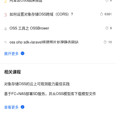
阿里云OSS图床搭建
2
如何设置对象存储OSS跨域（CORS）?
6381
3
OSS 工具之 OSSBrower
9
4
oss php sdk+laravel搭建图片处理静态网站
10
5
搭建私有docker仓库并使用OSS作为存储
5861
6
【Maven学习】Nexus OSS私服仓库的安装和配置
7
7
相关课程
对象存储OSS的云上可观测能力最佳实践
阿里云对象存储OSS怎么收费？存储包流量包还是按
15
8
量？
基于FC+NAS部署SD服务，并从OSS模型库下载模型文件
oss安全性保障
13
9
查看更多
使用函数计算打包下载OSS文件
2
10