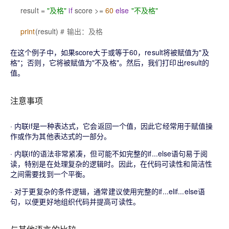
result =
"及格"
if
score >=
60
else
"不及格"
print
(result)
# 输出：及格
在这个例子中，如果
score
大于或等于60，
result
将被赋值为"及
格"；否则，它将被赋值为"不及格"。然后，我们打印出
result
的
值。
注意事项
·
内联if是一种表达式，它会返回一个值，因此它经常用于赋值操
作或作为其他表达式的一部分。
·
内联if的语法非常紧凑，但可能不如完整的
if...else
语句易于阅
读，特别是在处理复杂的逻辑时。因此，在代码可读性和简洁性
之间需要找到一个平衡。
·
对于更复杂的条件逻辑，通常建议使用完整的
if...elif...else
语
句，以便更好地组织代码并提高可读性。