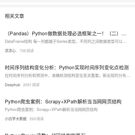
相关文章
（Pandas）Python做数据处理必选框架之一！（二）：附带案例分析；刨析DataFrame结构和其属性；学会访问具体元素；判断元素是否存在；元素求和、求标准值、方差、去重、删除、排序...
DataFrame结构 每一列都属于Series类型，不同列之间数据类型可以不一样，但同一列的值类型必须一致。 DataFrame拥有一个总的 idx记录列，该列记录了每一行的索引 在DataFrame中，若列之间的元素个数不匹配，且使用Series填充时，在DataFrame里空值会显示为NaN；当列之间元素个数不匹配，并且不使用Series填充，会报错。在指定了index 属性显示情况下，会按照index的位置进行排序，默认是 [0,1,2,3,...] 从0索引开始正序排序行。
凉凉心.
706
时间序列结构变化分析：Python实现时间序列变化点检测
在时间序列分析和预测中，准确检测结构变化至关重要。新出现的分布模式往往会导致历史数据失去代表性，进而影响基于这些数据训练的模型的有效性。
Deephub
2091
Python爬虫案例：Scrapy+XPath解析当当网网页结构
Python爬虫案例：Scrapy+XPath解析当当网网页结构
小白学大数据
593