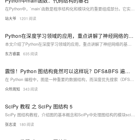
Python中main函数：代码结构的基石
在Python中，`main`函数是程序结构化和模块化的重要组成部分。它实现了脚本执行与模块导入的分离，避免全局作用域污染并提升代码复用性。其核心作用包括：标准化程序入口、保障模块复用及支持测试驱动开发（TDD）。根据项目复杂度，`main`函数有基础版、函数封装版、参数解析版和类封装版四种典型写法。 与其他语言相比，Python的`main`机制更灵活，支持同一文件作为脚本运行或模块导入。进阶技巧涵盖多文件项目管理、命令行参数处理、环境变量配置及日志集成等。此外，还需注意常见错误如全局变量污染和循环导入，并通过延迟加载、多进程支持和类型提示优化性能。
站大爷
1201
Python在深度学习领域的应用，重点讲解了神经网络的基础概念、基本结构、训练过程及优化技巧
本文介绍了Python在深度学习领域的应用，重点讲解了神经网络的基础概念、基本结构、训练过程及优化技巧，并通过TensorFlow和PyTorch等库展示了实现神经网络的具体示例，涵盖图像识别、语音识别等多个应用场景。
东方睿赢
635
震惊！Python 图结构竟然可以这样玩？DFS&BFS 遍历技巧大公开
在 Python 编程中，图是一种重要的数据结构，而深度优先搜索（DFS）和广度优先搜索（BFS）是遍历图的两种关键算法。本文将通过定义图的数据结构、实现 DFS 和 BFS 算法，并通过具体示例展示其应用，帮助读者深入理解这两种算法。DFS 适用于寻找路径和检查图连通性，而 BFS 适用于寻找最短路径。掌握这些技巧，可以更高效地解决与图相关的复杂问题。
众所周知
343
SciPy 教程 之 SciPy 图结构 5
SciPy 图结构教程，介绍图的基本概念和SciPy中处理图结构的模块scipy.sparse.csgraph。重点讲解贝尔曼-福特算法，用于求解任意两点间最短路径，支持有向图和负权边。通过示例演示如何使用bellman_ford()方法计算最短路径。
张志凌
180