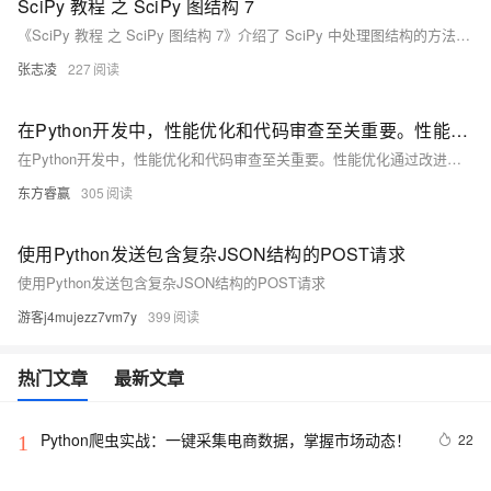
SciPy 教程 之 SciPy 图结构 7
《SciPy 教程 之 SciPy 图结构 7》介绍了 SciPy 中处理图结构的方法。图是由节点和边组成的集合，用于表示对象及其之间的关系。scipy.sparse.csgraph 模块提供了多种图处理功能，如 `breadth_first_order()` 方法可按广度优先顺序遍历图。示例代码展示了如何使用该方法从给定的邻接矩阵中获取广度优先遍历的顺序。
张志凌
227
在Python开发中，性能优化和代码审查至关重要。性能优化通过改进代码结构和算法提高程序运行速度，减少资源消耗
在Python开发中，性能优化和代码审查至关重要。性能优化通过改进代码结构和算法提高程序运行速度，减少资源消耗；代码审查通过检查源代码发现潜在问题，提高代码质量和团队协作效率。本文介绍了一些实用的技巧和工具，帮助开发者提升开发效率。
东方睿赢
305
使用Python发送包含复杂JSON结构的POST请求
使用Python发送包含复杂JSON结构的POST请求
游客j4mujezz7vm7y
399
热门文章
最新文章
Python爬虫实战：一键采集电商数据，掌握市场动态！
22
1