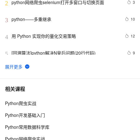
python网络爬虫selenium打开多窗口与切换页面
3
2
python——多重继承
10
3
用 Python 实现你的量化交易策略
12
4
[回溯算法]python解决N皇后问题(20行代码)
9
5
python_list
10
6
Python之计算24点
6
7
相关课程
Python爬虫实战
Python中的find()和count()方法详解
10
8
Python开发基础入门
Python 二维码的读取与生成：使用链接生成二维码、读
10
9
Python常用数据科学库
取二维码里的链接
python 模块初始
5
10
Python网络爬虫实战