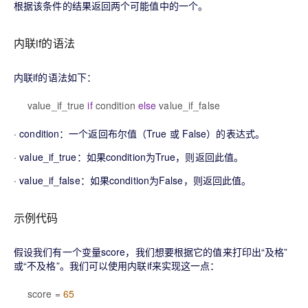
根据该条件的结果返回两个可能值中的一个。
内联if的语法
内联if的语法如下：
value_if_true
if
condition
else
value_if_false
·
condition
：一个返回布尔值（
True
或
False
）的表达式。
·
value_if_true
：如果
condition
为
True
，则返回此值。
·
value_if_false
：如果
condition
为
False
，则返回此值。
示例代码
假设我们有一个变量
score
，我们想要根据它的值来打印出“及格”
或“不及格”。我们可以使用内联if来实现这一点：
score =
65