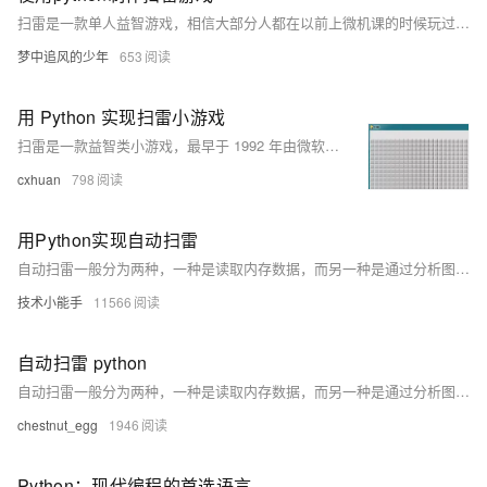
扫雷是一款单人益智游戏，相信大部分人都在以前上微机课的时候玩过。游戏的目标是借助每个区域中相邻地雷数量的线索，清除包含隐藏的“地雷”或炸弹的单元格，但不引爆其中任何一个，全部清除后即可获胜。今天我们用 Python 完成这个小程序，并且用AI来学习并实现它。 看看我们将要实现的最终样子。👇运行扫雷1.确保安装了Python 3.6+2.安装Pygame3.克隆这个存储库：
梦中追风的少年
653
用 Python 实现扫雷小游戏
扫雷是一款益智类小游戏，最早于 1992 年由微软在 Windows 上发行，游戏适合于全年龄段，规则简单，即在最短的时间内找出所有非雷格子且在中间过程中不能踩到雷， 踩到雷则失败，需重新开始。 本文我们使用 Python 来实现扫雷游戏，主要用的 Python 库是 pygame。
cxhuan
798
用Python实现自动扫雷
自动扫雷一般分为两种，一种是读取内存数据，而另一种是通过分析图片获得数据，并通过模拟鼠标操作，这里用的是第二种方式。
技术小能手
11566
自动扫雷 python
自动扫雷一般分为两种，一种是读取内存数据，而另一种是通过分析图片获得数据，并通过模拟鼠标操作，这里我用的是第二种方式。 一、准备工作 1.扫雷游戏 我是win10，没有默认的扫雷，所以去扫雷网下载 http://www.
chestnut_egg
1946
Python：现代编程的首选语言