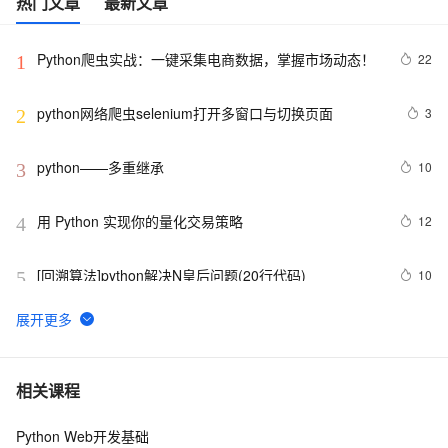
热门文章
最新文章
Python爬虫实战：一键采集电商数据，掌握市场动态！
22
1
python网络爬虫selenium打开多窗口与切换页面
3
2
python——多重继承
10
3
用 Python 实现你的量化交易策略
12
4
[回溯算法]python解决N皇后问题(20行代码)
10
5
python_list
10
6
Python之计算24点
6
7
相关课程
Python Web开发基础
Python中的find()和count()方法详解
11
8