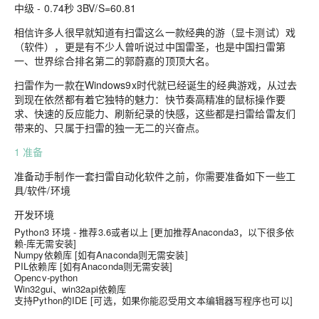
中级 - 0.74秒 3BV/S=60.81
相信许多人很早就知道有扫雷这么一款经典的游（显卡测试）戏
（软件），更是有不少人曾听说过中国雷圣，也是中国扫雷第
一、世界综合排名第二的郭蔚嘉的顶顶大名。
扫雷作为一款在Windows9x时代就已经诞生的经典游戏，从过去
到现在依然都有着它独特的魅力：快节奏高精准的鼠标操作要
求、快速的反应能力、刷新纪录的快感，这些都是扫雷给雷友们
带来的、只属于扫雷的独一无二的兴奋点。
1
准备
准备动手制作一套扫雷自动化软件之前，你需要准备如下一些工
具/软件/环境
开发环境
Python3 环境 - 推荐3.6或者以上 [更加推荐Anaconda3，以下很多依
赖-库无需安装]
Numpy依赖库 [如有Anaconda则无需安装]
PIL依赖库 [如有Anaconda则无需安装]
Opencv-python
Win32gui、win32api依赖库
支持Python的IDE [可选，如果你能忍受用文本编辑器写程序也可以]