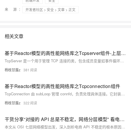
前端开发
安全
来 源：
开发者社区
>
安全
>
文章
> 正文
相关文章
基于Reactor模型的高性能网络库之Tcpserver组件-上层调度器
TcpServer 是一个用于管理 TCP 连接的类，包含成员变量如事件循环（EventLoop）、连接池（ConnectionMap）和回调函数等。其主要功能包括监听新连接、设置线程池、启动服务器及处理连接事件。通过 Acceptor 接收新连接，并使用轮询算法将连接分配给子事件循环（subloop）进行读写操作。调用链从 start() 开始，经由线程池启动和 Acceptor 监听，最终由 TcpConnection 管理具体连接的事件处理。
杨枝甘露z
381
基于Reactor模型的高性能网络库之Tcpconnection组件
TcpConnection 由 subLoop 管理 connfd，负责处理具体连接。它封装了连接套接字，通过 Channel 监听可读、可写、关闭、错误等
杨枝甘露z
322
干货分享“对接的 API 总是不稳定，网络分层模型” 看电商 API 故障的本质
本文从 OSI 七层网络模型出发，深入剖析电商 API 不稳定的根本原因，涵盖物理层到应用层的典型故障与解决方案，结合阿里、京东等大厂架构，详解如何构建高稳定性的电商 API 通信体系。