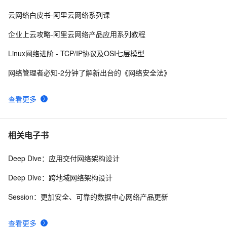
什么是蜜罐，在当前网络安全形势下，蜜罐能提供哪些帮
9
9
云网络白皮书-阿里云网络系列课
助
网络编程懒人入门(十四)：到底什么是Socket？一文即
6
10
企业上云攻略-阿里云网络产品应用系列教程
懂！
Linux网络进阶 - TCP/IP协议及OSI七层模型
网络管理者必知-2分钟了解新出台的《网络安全法》
查看更多
相关电子书
Deep Dive：应用交付网络架构设计
Deep Dive：跨地域网络架构设计
Session：更加安全、可靠的数据中心网络产品更新
查看更多