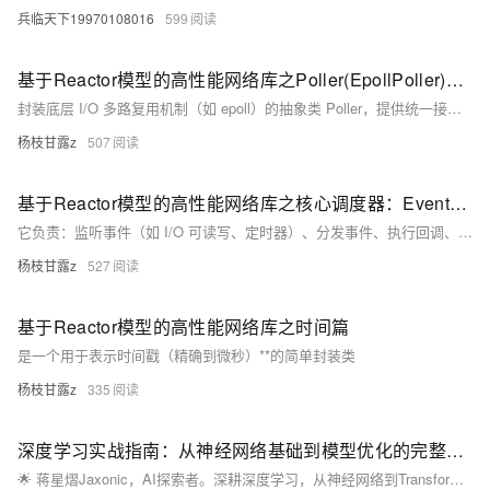
兵临天下19970108016
599
基于Reactor模型的高性能网络库之Poller(EpollPoller)组件
封装底层 I/O 多路复用机制（如 epoll）的抽象类 Poller，提供统一接口支持多种实现。Poller 是一个抽象基类，定义了 Channel 管理、事件收集等核心功能，并与 EventLoop 绑定。其子类 EPollPoller 实现了基于 epoll 的具体操作，包括事件等待、Channel 更新和删除等。通过工厂方法可创建默认的 Poller 实例，实现多态调用。
杨枝甘露z
507
基于Reactor模型的高性能网络库之核心调度器：EventLoop组件
它负责：监听事件（如 I/O 可读写、定时器）、分发事件、执行回调、管理事件源 Channel 等。
杨枝甘露z
527
基于Reactor模型的高性能网络库之时间篇
是一个用于表示时间戳（精确到微秒）**的简单封装类
杨枝甘露z
335
深度学习实战指南：从神经网络基础到模型优化的完整攻略
🌟 蒋星熠Jaxonic，AI探索者。深耕深度学习，从神经网络到Transformer，用代码践行智能革命。分享实战经验，助你构建CV、NLP模型，共赴二进制星辰大海。