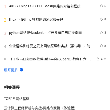
AliOS Things SIG BLE Mesh网络的介绍和搭建
5
1
linux 下使用 tc 模拟网络延迟和丢包
8
2
python网络爬虫selenium打开多窗口与切换页面
3
3
企业运维训练营之云上网络原理和实战（第2期），助力
8
4
从业者在云上网络技术浪潮中站稳脚跟！
【工业串口和网络软件通讯平台(SuperIO)教程】六.二
462
5
次开发导出数据驱动
TPAMI 2024：计算机视觉中基于图神经网络和图
7
6
Transformers的方法和最新进展
【学习记录】《DeepLearning.ai》第十课：卷积神经网
10
7
相关课程
络(Convolutional Neural Networks)
TCP/IP 网络基础
深入理解深度学习中的卷积神经网络（CNN）：从原理到
4
8
实践
云计算工程师解析与实战-网络专家篇（体验版）