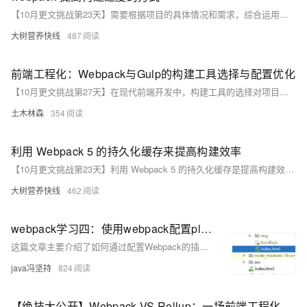
【10月更文挑战第23天】需要根据项目的具体情况和需求，综合运用这些方法，不断进行优化和改进，以达到最佳的构建速度和效果。同时，随着项目的发展和变化，还需要持续关注和调整构建速度的相关措施，以适应不断变化的需求。
大树营养快线
487
前端工程化：Webpack与Gulp的构建工具选择与配置优化
【10月更文挑战第27天】在现代前端开发中，构建工具的选择对项目的效率和可维护性至关重要。本文比较了Webpack和Gulp两个流行的构建工具，介绍了它们的特点和适用场景，并提供了配置优化的最佳实践。Webpack适合大型模块化项目，Gulp则适用于快速自动化构建流程。通过合理的配置优化，可以显著提升构建效率和性能。
土木林森
354
利用 Webpack 5 的持久化缓存来提高构建效率
【10月更文挑战第23天】利用 Webpack 5 的持久化缓存是提高构建效率的有效手段。通过合理的配置和管理，我们可以充分发挥缓存的优势，为项目的构建和开发带来更大的便利和效率提升。你可以根据项目的实际情况，结合以上步骤和方法，进一步优化和完善利用持久化缓存的策略，以达到最佳的构建效果。同时，不断探索和实践新的方法和技术，以适应不断变化的前端开发环境和需求。
大树营养快线
462
webpack学习四：使用webpack配置plugin，来使用HtmlWebpackPlugin、uglifyjs-webpack-plugin、webpack-dev-server等插件简化开发
这篇文章主要介绍了如何通过配置Webpack的插件，如HtmlWebpackPlugin、uglifyjs-webpack-plugin和webpack-dev-server，来简化前端开发流程。
java冯坚持
824
【绝技大公开】Webpack VS Rollup：一场前端工程化领域的巅峰对决，谁能笑到最后？——揭秘两大构建神器背后的秘密与奇迹！