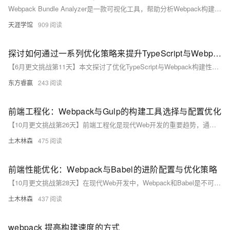
Webpack Bundle Analyzer是一款可视化工具，帮助分析Webpack构建结果，找出占用空间较大的模块以便优化。首先需安装Webpack和Webpack Bundle Analyzer，接着在`webpack.config.js`中配置插件。运行Webpack后，会在`dist`目录生成`report.html`，展示交互式图表分析包大小分布。为优化可采用代码分割、Tree Shaking、压缩插件、加载器优化、模块懒加载、代码预热、提取公共库、使用CDN、图片优化、利用缓存、避免重复模块、使用Source Maps、优化字体和图标、避免全局样式污染以及优化HTML输出等策略。
天涯学馆
909
探讨如何通过一系列优化策略来提升TypeScript与Webpack的构建性能。
【6月更文挑战第11天】本文探讨了优化TypeScript与Webpack构建性能的策略。理解Webpack的解析、构建和生成阶段是关键。优化包括：调整tsconfig.json（如关闭不必要的类型检查）和webpack.config.js选项，启用Webpack缓存，实现增量构建，代码拆分和懒加载。通过这些方法，可以提升构建速度，提高开发效率。
东方睿赢
243
前端工程化：Webpack与Gulp的构建工具选择与配置优化
【10月更文挑战第26天】前端工程化是现代Web开发的重要趋势，通过将前端代码视为工程来管理，提高了开发效率和质量。本文详细对比了Webpack和Gulp两大主流构建工具的选择与配置优化，并提供了具体示例代码。Webpack擅长模块化打包和资源管理，而Gulp则在任务编写和自动化构建方面更具灵活性。两者各有优势，需根据项目需求进行选择和优化。
土木林森
475
前端性能优化：Webpack与Babel的进阶配置与优化策略
【10月更文挑战第28天】在现代Web开发中，Webpack和Babel是不可或缺的工具，分别负责模块打包和ES6+代码转换。本文探讨了它们的进阶配置与优化策略，包括Webpack的代码压缩、缓存优化和代码分割，以及Babel的按需引入polyfill和目标浏览器设置。通过这些优化，可以显著提升应用的加载速度和运行效率，从而改善用户体验。
土木林森
437
webpack 提高构建速度的方式