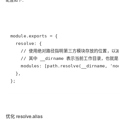
};
优化 resolve.alias