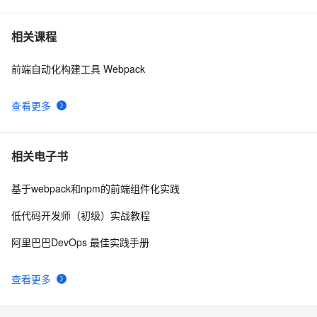
手写webpack核心原理，再也不怕面试官问我webpack原
3
7
相关课程
理
前端自动化构建工具 Webpack
爆肝总结万字长文笔记webpack5打包资源优化
6
8
查看更多
Webpack 4 和 Webpack 5 区别？
10
9
webpack window 处理图片和其他静态文件
3
10
相关电子书
基于webpack和npm的前端组件化实践
低代码开发师（初级）实战教程
阿里巴巴DevOps 最佳实践手册
查看更多