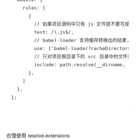
};
合理使用 resolve.extensions