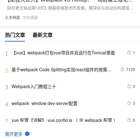
【8月更文挑战第12天】随着前端技术的发展，模块化与自动化构建成为标准实践。Webpack与Rollup作为主流构建工具，各具特色。Webpack是一款全能型打包器，能处理多种静态资源，配置灵活，适合复杂项目；Rollup专注于ES6模块打包，利用Tree Shaking技术减少冗余，生成更精简的代码。Rollup构建速度快，配置简洁，而Webpack则拥有更丰富的插件生态系统。选择合适的工具需根据项目需求和个人偏好决定。两者都能有效提升前端工程化水平，助力高质量应用开发。
土木林森
376
热门文章
最新文章
【vue】webpack打包vue项目并且运行在Tomcat里面
1
1
基于webpack Code Splitting实现react组件的按需加
7123
2
载
Webpack入门教程三十
3
3
webpack  window dev-server配置
3
4
vue 配置【详解】 vue.config.js （ 含 webpack 配置 ）
5
5
Webpack 入门教程2
490
6