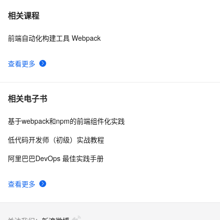
【Uniapp】小程序携带Token请求接口+无感知登录方案
6
7
相关课程
2.0
前端自动化构建工具 Webpack
UniApp 生命周期详解
0
8
查看更多
ERP系统源码，基于
11
9
SpringBoot+Vue+ElementUI+UniAPP开发
【uniapp小程序】配置tabbar底部导航栏
7
10
相关电子书
基于webpack和npm的前端组件化实践
低代码开发师（初级）实战教程
阿里巴巴DevOps 最佳实践手册
查看更多