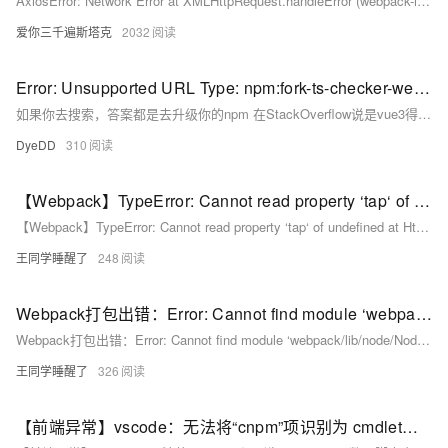
AxiosError: Network Error at XMLHttpRequest.handleError (webpack-internal:///./node_modules/axio
爱你三千遍斯塔克
2032
Error: Unsupported URL Type: npm:fork-ts-checker-webpack-plugin@^5.0.11
如果你去搜索，答案都是去升级你的npm 在StackOverflow说是vue3得在非vue-cli环境得单独配置。地址: 还有说npm install --save-dev fork-ts-checker-webpack-plugin 众说纷纭，都解决不了
DyeDD
310
【Webpack】TypeError: Cannot read property ‘tap‘ of undefined at HtmlWebpackPlugin.
【Webpack】TypeError: Cannot read property ‘tap‘ of undefined at HtmlWebpackPlugin.
王同学睡醒了
248
Webpack打包出错：Error: Cannot find module ‘webpack/lib/node/NodeTemplatePlugin‘ Require stack:
Webpack打包出错：Error: Cannot find module ‘webpack/lib/node/NodeTemplatePlugin‘ Require stack:
王同学睡醒了
326
【前端异常】vscode：无法将“cnpm”项识别为 cmdlet、函数、脚本文件或可运行程序的名称，Cannot find module ”webpack“