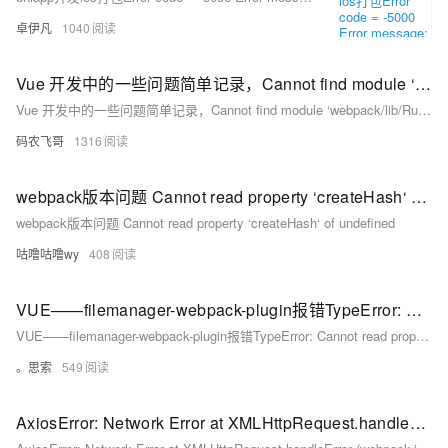
卓伊凡
1040
Vue 开发中的一些问题简单记录，Cannot find module ‘webpack/lib/RuleSet‘
Vue 开发中的一些问题简单记录，Cannot find module ‘webpack/lib/RuleSet‘
码农飞哥
1316
webpack版本问题 Cannot read property ‘createHash‘ of undefined
webpack版本问题 Cannot read property ‘createHash‘ of undefined
咕噜咕噜wy
408
VUE——filemanager-webpack-plugin报错TypeError: Cannot read property 'isFile' of undefined
VUE——filemanager-webpack-plugin报错TypeError: Cannot read property 'isFile' of undefined
。思索
549
AxiosError: Network Error at XMLHttpRequest.handleError (webpack-internal:///./node_modules/axio