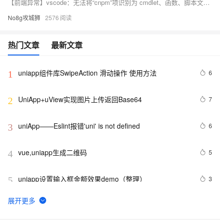
【前端异常】vscode：无法将“cnpm”项识别为 cmdlet、函数、脚本文件或可运行程序的名称，Cannot find module ”webpack“
No8g攻城狮
2576
热门文章
最新文章
uniapp组件库SwipeAction 滑动操作 使用方法
6
1
UniApp+uView实现图片上传返回Base64
7
2
uniApp——Eslint报错'uni' is not defined 
6
3
vue,uniapp生成二维码
5
4
uniapp设置输入框金额效果demo（整理）
3
5
uniapp u-tabs表单如何默认选中
4
6