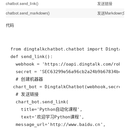
chatbot.send_link()
发送链接
chatbot.send_markdown()
发送Markdown文档
代码