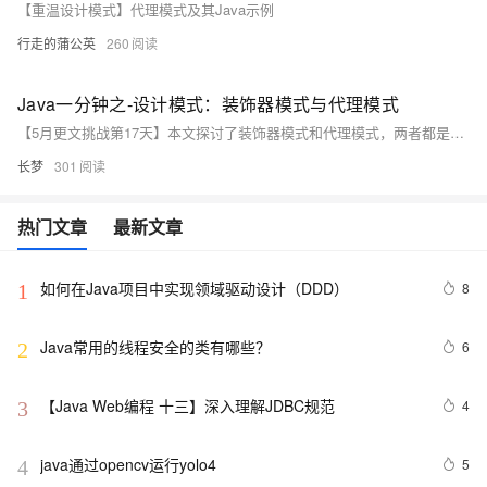
【重温设计模式】代理模式及其Java示例
行走的蒲公英
260
Java一分钟之-设计模式：装饰器模式与代理模式
【5月更文挑战第17天】本文探讨了装饰器模式和代理模式，两者都是在不改变原有对象基础上添加新功能。装饰器模式用于动态扩展对象功能，但过度使用可能导致类数量过多；代理模式用于控制对象访问，可能引入额外性能开销。文中通过 Java 代码示例展示了两种模式的实现。理解并恰当运用这些模式能提升代码的可扩展性和可维护性。
长梦
301
热门文章
最新文章
如何在Java项目中实现领域驱动设计（DDD）
8
1
Java常用的线程安全的类有哪些？
6
2
【Java Web编程 十三】深入理解JDBC规范
4
3
java通过opencv运行yolo4
5
4