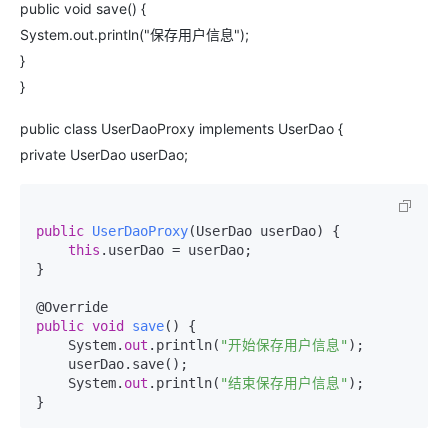
public void save() {
System.out.println("保存用户信息");
}
}
public class UserDaoProxy implements UserDao {
private UserDao userDao;
public
UserDaoProxy
(
UserDao userDao
)
 {

this
.userDao = userDao;

}

public
void
save
()
 {

    System.
out
.println(
"开始保存用户信息"
);

    userDao.save();

    System.
out
.println(
"结束保存用户信息"
);
