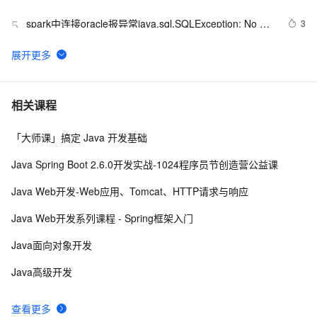
spark中连接oracle报异常java.sql.SQLException: No 
3
5
suitable driver
二叉树 - 建立与遍历使用Java
4
6
Java 图书管理系统详解
4
7
相关课程
「大师课」搞定 Java 开发基础
Kubernetes官方java客户端之七：patch操作
9
8
Java Spring Boot 2.6.0开发实战-1024程序员节创造营公益课
Java 注解 阐释 hibernate ORM
593
9
Java Web开发-Web应用、Tomcat、HTTP请求与响应
java 中的多线程   内部类实现 数据共享 和 Runnable实
8
10
Java Web开发系列课程 - Spring框架入门
现数据共享
Java面向对象开发
Java高级开发
查看更多