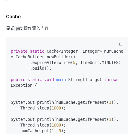
Cache
显式
操作置入内存
put
private
static
 Cache<Integer, Integer> numCache 
= CacheBuilder.newBuilder()

        .expireAfterWrite(
5
, TimeUnit.MINUTES)

        .build();

public
static
void
main
(String[] args)
throws
Exception {

System.out.println(numCache.getIfPresent(
1
));

    Thread.sleep(
1000
);

System.out.println(numCache.getIfPresent(
1
));

    Thread.sleep(
1000
);

    numCache.put(
1
, 
5
);
