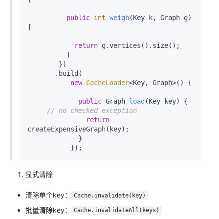
public
int
weigh
(Key k, Graph g)
{

return
 g.vertices().size();

          }

        })

       .build(

new
CacheLoader
<Key, Graph>() {

public
 Graph 
load
(Key key)
 {

// no checked exception
return
createExpensiveGraph(key);

             }

显式清除
清除单个key：
Cache.invalidate(key)
批量清除key：
Cache.invalidateAll(keys)