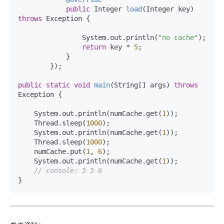
public
 Integer 
load
(Integer key)
throws
 Exception {

                System.out.println(
"no cache"
);

return
 key * 
5
;

            }

        });

public
static
void
main
(String[] args)
throws
Exception {

    System.out.println(numCache.get(
1
));

    Thread.sleep(
1000
);

    System.out.println(numCache.get(
1
));

    Thread.sleep(
1000
);

    numCache.put(
1
, 
6
);

    System.out.println(numCache.get(
1
));

// console: 5 5 6