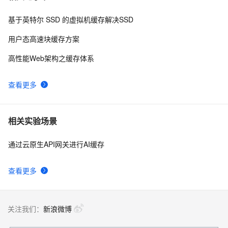
在CSDN上和别人的争论）
基于英特尔 SSD 的虚拟机缓存解决SSD
Springboot整合缓存
9
8
用户态高速块缓存方案
Vue3实现页面缓存
8
9
高性能Web架构之缓存体系
缓存篇~第六回　
474
10
查看更多
Microsoft.Practices.EnterpriseLibrary.Caching实现基
于方法签名的数据集缓存
相关实验场景
通过云原生API网关进行AI缓存
查看更多
关注我们：
新浪微博