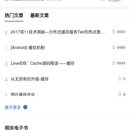
热门文章
最新文章
2017双11技术揭秘—分布式缓存服务Tair的热点数据
6550
1
散列机制
[Android] 缓存机制
8490
2
LevelDB：Cache源码精读——缓存
8540
3
从无到有的升级-缓存
5
4
图片缓存优化
9
5
应对Memcached缓存失效，导致高并发查询DB的四种思
2
6
路(l转)
ASP.Net中的缓存方案（不仅仅是Cache和Session）（我
4
7
相关电子书