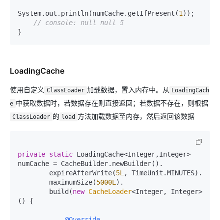
System.out.println(numCache.getIfPresent(
1
));

// console: null null 5
LoadingCache
使用自定义
加载数据，置入内存中。从
ClassLoader
LoadingCach
中获取数据时，若数据存在则直接返回；若数据不存在，则根据
e
的
方法加载数据至内存，然后返回该数据
ClassLoader
load
private
static
 LoadingCache<Integer,Integer> 
numCache = CacheBuilder.newBuilder().

        expireAfterWrite(
5L
, TimeUnit.MINUTES).

        maximumSize(
5000L
).

        build(
new
CacheLoader
<Integer, Integer>
() {

@Override