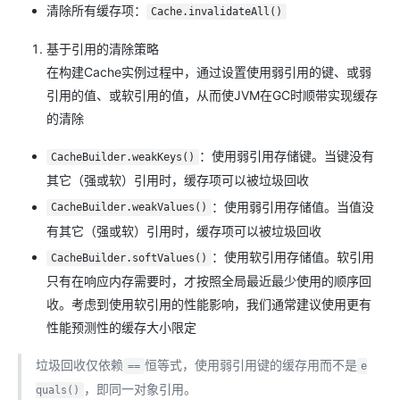
清除所有缓存项：
Cache.invalidateAll()
基于引用的清除策略
在构建Cache实例过程中，通过设置使用弱引用的键、或弱
引用的值、或软引用的值，从而使JVM在GC时顺带实现缓存
的清除
：使用弱引用存储键。当键没有
CacheBuilder.weakKeys()
其它（强或软）引用时，缓存项可以被垃圾回收
：使用弱引用存储值。当值没
CacheBuilder.weakValues()
有其它（强或软）引用时，缓存项可以被垃圾回收
：使用软引用存储值。软引用
CacheBuilder.softValues()
只有在响应内存需要时，才按照全局最近最少使用的顺序回
收。考虑到使用软引用的性能影响，我们通常建议使用更有
性能预测性的缓存大小限定
垃圾回收仅依赖
恒等式，使用弱引用键的缓存用而不是
==
e
，即同一对象引用。
quals()