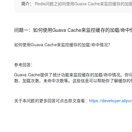
存储
天池大赛
Qwen3.7-Plus
简介：
Redis问题之如何使用Guava Cache来监控缓存的加
云解析DNS
解决方案免费试用 新老
电子合同
最高领取价值200元试用
能看、能想、能动手的多模
安全
网络与CDN
AI 算法大赛
畅捷通
大数据开发治理平台 Data
AI 产品 免费试用
网络
安全
云开发大赛
Qwen3-VL-Plus
Tableau 订阅
1亿+ 大模型 tokens 和 
问题一：如何使用Guava Cache来监控缓存的加载/命
可观测
入门学习赛
中间件
AI空中课堂在线直播课
云防火墙
140+云产品 免费试用
如何使用Guava Cache来监控缓存的加载/命中情况？
上云与迁云
云原生的云上边界网络安全
产品新客免费试用，最长1
数据库
生态解决方案
大模型服务
企业出海
大模型ACA认证体验
大数据计算
参考回答：
助力企业全员 AI 认知与能
行业生态解决方案
千问AI平台-Token Plan
政企业务
媒体服务
Guava Cache提供了统计功能来监控缓存的加载/命中情况。你
开发者生态解决方案
数、加载次数、未命中次数等。这些信息可以帮助你了解缓存的
企业服务与云通信
千问AI平台-模型体验
AI 开发和 AI 应用解决
在线体验全尺寸、多种模态
域名与网站
关于本问题的更多回答可点击原文查看：
https://developer.ali
Happy 系列大模型
终端用户计算
Serverless
开发工具