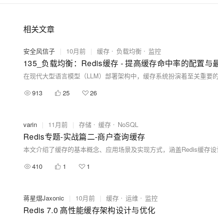
相关文章
安全风信子
|
10月前
|
缓存
负载均衡
监控
135_负载均衡：Redis缓存 - 提高缓存命中率的配置
913
25
26
varin
|
11月前
|
存储
缓存
NoSQL
Redis专题-实战篇二-商户查询缓存
410
1
1
蒋星熠Jaxonic
|
10月前
|
缓存
运维
监控
Redis 7.0 高性能缓存架构设计与优化