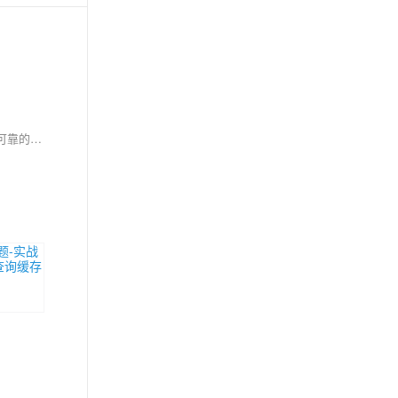
在现代大型语言模型（LLM）部署架构中，缓存系统扮演着至关重要的角色。随着LLM应用规模的不断扩大和用户需求的持续增长，如何构建高效、可靠的缓存架构成为系统性能优化的核心挑战。Redis作为业界领先的内存数据库，因其高性能、丰富的数据结构和灵活的配置选项，已成为LLM部署中首选的缓存解决方案。