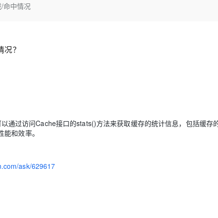
Deepseek-v4-pro
HappyHors
载/命中情况
同享
万小智 AI 建站低至 15元/月
Qoder CN
AI 短剧/漫剧
云原生数据库 
快递物流查询
WordPress
成为服务伙
高校合作
点，立即开启云上创新
覆盖公网/内网、递归/权威、移动APP等全场景解析服务
送.CN域名，送备案服务码
基于千问大模型等，支持代码智能生成、研发智能问答
AI助力短剧
态智能体模型
旗舰 MoE 大模型，百万上下文与顶尖推理能力
图生视频，流
Ubuntu
服务生态伙伴
云工开物
企业应用
Works
Night Plan 支持 Qwen 3.8-Max
云原生大数据计算服务 MaxCompute
AI 办公
容器服务 Kub
NEW
GLM-5.2
Wan2.7-T
Red Hat
30+ 款产品免费体验
Data Agent 驱动的一站式 Data+AI 开发治理平台
夜间 5 折，Qwen/Meoo/TokenPlan 客户专享
面向分析的企业级SaaS模式云数据仓库
AI智能应用
提供一站式管
中情况？
科研合作
视觉 Coding、空间感知、多模态思考等全面升级
1M上下文，专为长程任务能力而生
ERP
堂（旗舰版）
SUSE
智能客服
CRM
防护产品
2个月
自动承接线索
建站小程序
OA 办公系统
AI 应用构建
大模型原生
力提升
财税管理
模板建站
Qoder
大模型服务平台百炼-应用模版
HOT
NEW
可以通过访问Cache接口的stats()方法来获取缓存的统计信息，包括缓存
面向真实软件
个人版上线、团队版降价；千问3.8-Max首发发尝鲜
丰富多元化的应用模版和解决方案
400电话
定制建站
性能和效率。
万有无界
大模型服务平台百炼-智能体
方案
广告营销
模板小程序
的模型效果
灵活可视化地构建企业级 Agent
定制小程序
yun.com/ask/629617
秒悟
人工智能平台 PAI
APP 开发
云端极速 AI 
新一代 AI 视频生成模型，深度适配广告营销等场景
AI Native 的算法工程平台，一站式完成建模、训练、推理服务部署
建站系统