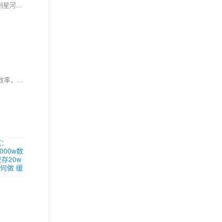
🌟蒋星熠Jaxonic，技术宇宙中的星际旅人。深耕Redis 7.0高性能缓存架构，探索函数化编程、多层缓存、集群优化与分片消息系统，用代码在二进制星河中谱写极客诗篇。
Redis 是一种高性能的键值存储系统，广泛用于缓存、消息队列和内存数据库。其典型应用包括缓解关系型数据库压力，通过缓存热点数据提高查询效率，支持高并发访问。此外，Redis 还可用于实现分布式锁，解决分布式系统中的资源竞争问题。文章还探讨了缓存的更新策略、缓存穿透与雪崩的解决方案，以及 Redlock 算法等关键技术。