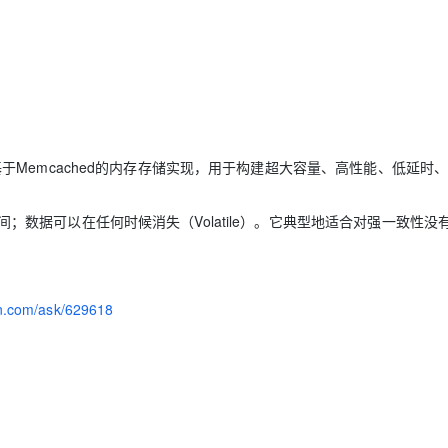
AI 应用
10分钟微调：让0.6B模型媲美235B模
多模态数据信
型
依托云原生高可用架构,实现Dify私有化部署
用1%尺寸在特定领域达到大模型90%以上效果
一个 AI 助手
超强辅助，Bol
即刻拥有 DeepSeek-R1 满血版
在企业官网、通讯软件中为客户提供 AI 客服
多种方案随心选，轻松解锁专属 DeepSeek
存，它基于Memcached的内存存储实现，用于构建超大容量、高性能、低延时
活时间；数据可以在任何时候消失（Volatile）。它典型地适合对强一致性没
yun.com/ask/629618