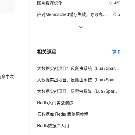
安全
图片缓存优化
我要投诉
e-1.1-I2V
Cosyvoice-V3-Flash
459
PolarDB
上云场景组合购
Milvus 弹性伸缩功能新增节
伴
漫剧创作，剧本、分镜、视频高效生成
100%兼容MySQL、PostgreSQL，兼容Oracle，支持集中和分布式
覆盖90%+业务场景，专享组合折扣价
点支持范围
畅自然，细节丰富
高表现力语音合成大模型，语音克隆听感自然
VPN
应对Memcached缓存失效，导致高并
2
发查询DB的四种思路(l转)
ernetes 版 ACK
云聚AI 严选权益
AI 原生数据库服务发布
SSL 证书
ASP.Net中的缓存方案（不仅仅是
4
2V
Fun-ASR
，一键激活高效办公新体验
理容器应用的 K8s 服务
精选AI产品，从模型到应用全链提效
Agent 数据网关
Cache和Session）（我在CSDN上和
文戏情感细腻自然，动作戏激烈拳拳到肉，实现更强表演能力
支持中英文自由切换，具备更强的噪声鲁棒性
堡垒机
Springboot整合缓存
10
别人的争论）
AI 用量加速计划
云原生数据库 PolarDB
防火墙
、识别商机，让客服更高效、服务更出色。
Vue3实现页面缓存
新老同享，达量后返
Agentic Database 发布
7
相关课程
更多
主机安全
应用
大数据实战项目：反爬虫系统（Lua+Spark+Redis+Hadoop框架搭建）第二阶段
千问办公
NEW
AI 应用及服务市场
的命中次
的智能体编程平台
一站式AI生产力平台
大数据实战项目：反爬虫系统（Lua+Spark+Redis+Hadoop框架搭建）第五阶段
AI 应用
伶鹊
大数据实战项目 - 反爬虫系统（Lua+Spark+Redis+Hadoop框架搭建）第七阶段
企业级人与Agent协作平台，接入和调度多个数字员工
智能客服平台，对话机器人、对话分析、智能外呼
大模型
Redis入门实战演练
大模型服务平台百炼 - 全妙
自然语言处理
云数据库 Redis 版使用教程
应用创作平台
多模态内容创作工具，已接入 DeepSeek
数据标注
Redis数据库入门
机器学习