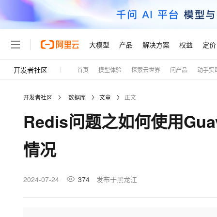
大模型
产品
解决方案
权益
定价
开发者社区
首页
模型体验
探索云世界
问产品
动手实
大模型
产品
解决方案
权益
定价
云市场
伙伴
服务
了解阿里云
精选产品
精选解决方案
普惠上云
产品定价
精选商城
成为销售伙伴
售前咨询
为什么选择阿里云
千问AI平台
开发者社区
数据库
文章
正文
了解云产品的定价详情
大模型服务平台百炼
千问办公，解锁你的工作
普惠上云 官方力荐
分销伙伴
在线服务
网站建设
什么是云计算
大
Redis问题之如何使用Gua
大模型服务与应用平台
企业级Agent产品，直接
云服务器38元/年起，超
咨询伙伴
多端小程序
技术领先
云上成本管理
售后服务
轻量应用服务器
Agency Agents：拥
官方推荐返现计划
大模型
精选产品
精选解决方案
Salesforce 国际版订阅
稳定可靠
情况
管理和优化成本
推荐新用户得奖励，单订单
销售伙伴合作计划
自助服务
友盟天域
安全合规
人工智能与机器学习
AI
文本生成
云数据库 RDS
HappyHorse 打造一
云工开物
无影生态合作计划
在线服务
观测云
分析师报告
高校专属算力普惠，学生认
计算
互联网应用开发
2024-07-24
374
发布于黑龙江
Qwen3.8-Max
HOT
Salesforce On Alibaba C
工单服务
Tuya 物联网平台阿里云
研究报告与白皮书
人工智能平台 PAI
快速拥有专属 OpenClaw
大模
Consulting Partner 合
大数据
容器
智能体时代全能旗舰模型
免费试用
短信专区
一站式AI开发、训练和推
蓝凌 OA
AI 大模型销售与服务生
现代化应用