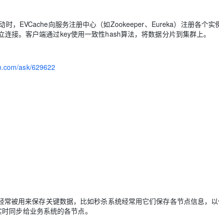
，EVCache向服务注册中心（如Zookeeper、Eureka）注册各个实
建立连接。客户端通过key使用一致性hash算法，将数据分片到集群上。
yun.com/ask/629622
。它们经常被用来保存关键数据，比如秒杀系统经常用它们保存各节点信息，
实时同步给业务系统的各节点。