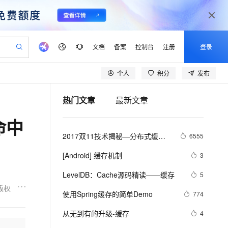
文档
备案
控制台
注册
登录
个人
积分
发布
验
作计划
器
AI 活动
专业服务
服务伙伴合作计划
开发者社区
加入我们
产品动态
服务平台百炼
阿里云 OPC 创新助力计划
热门文章
最新文章
一站式生成采购清单，支持单品或批量购买
io：打造专属 AI 语音助手
S产品伙伴计划（繁花）
峰会
CS
造的大模型服务与应用开发平台
一句话生成原生可编辑精美 PPT 文稿
AI 生产力先锋
Al MaaS 服务伙伴赋能合作
域名
博文
Careers
至高可申请百万元
Qwen3.8-Max 模型上线
命中
开启高性价比 AI 编程新体验
弹性可伸缩的云计算服务
Qwen-Audio-3.0-Realtime 端到端实时语音角色扮演
输入一句话想法, 轻松生成专业的 PPT
先锋实践拓展 AI 生产力的边界
Token 补贴，五大权
计划
海大会
伙伴信用分合作计划
商标
问答
社会招聘
2017双11技术揭秘—分布式缓存
6555
益加速 OPC 成功
eek-V4-Pro
SS
一键部署幻兽帕鲁游戏服务器
飞天发布时刻
HOT
Open Search 向量检索版支
划
备案
电子书
校园招聘
服务Tair的热点数据散列机制
pSeek-V4-Pro
视频创作，一键激活电商全链路生产力
稳定、安全、高性价比、高性能的云存储服务
一键购买专属联机服务器，轻松开启游戏
所见，即是所愿
持视频检索 Pipeline 功能
更多支持
[Android] 缓存机制
3
划
公司注册
镜像站
视频生成
语音识别与合成
专属 QwenPaw
漫剧工坊：一站式动画创作平台
AI 实训营
HOT
应用身份服务 (IDaaS)
LevelDB：Cache源码精读——缓存
5
合作伙伴培训与认证
划
上云迁移
站生成，高效打造优质广告素材
全接入的云上超级电脑
从聊天伙伴进化为能主动干活的本地数字员工
快速生产连贯的高质量长漫剧
从基础到进阶，Agent 创客手把手教你
OpenClaw 管理能力上线
版权
lScope
我要反馈
e-1.1-T2V
Qwen3-TTS-Flash
使用Spring缓存的简单Demo
774
查询合作伙伴
n Alibaba Cloud ISV 合作
代维服务
建企业门户网站
10 分钟搭建微信、支付宝小程序
MaxCompute MaxFrame 提
畅细腻的高质量视频
离线语音合成大模型，多语言方言自适应，低延迟高稳定
创新加速
从无到有的升级-缓存
ope
登录合作伙伴管理后台
4
我要建议
站，无忧落地极速上线
以可视化方式快速构建移动和 PC 门户网站
国内短信简单易用，安全可靠，秒级触达，全球覆盖200+国家和地区。
高效部署网站，快速应用到小程序
供自动弹性内存功能