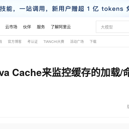
云市场
伙伴
服务
了解阿里云
践
官方博客
考认证
TIANCHI大赛
活动广场
下载
AI 特惠
数据与 API
成为产品伙伴
企业增值服务
最佳实践
价格计算器
AI 场景体
基础软件
产品伙伴合
阿里云认证
市场活动
配置报价
大模型
自助选配和估算价格
新方式
睿译宝，AI翻译排版一步到位
智启 AI 普惠权益
产品生态集成认证中心
企业支持计划
云上春晚
域名与网站
千问官方 MaaS 平台，为开发者和 Agent 而生，新用户赠送 1 亿 + tokens 额度
Qwen Aud
AI Coding
阿里云Maa
2026 阿里云
云服务器 E
为企业打
数据集
Windows
大模型认证
模型
NEW
NEW
va Cache来监控缓存的加载/
交付可用成果
值低价云产品抢先购
上传文档即自动完成翻译和格式还原
至高享 1亿+免费 tokens，加速 Al 应用落地
提供智能易用的域名与建站服务
智能编程，一键
安全可靠、
产品生态伙伴
专家技术服务
云上奥运之旅
弹性计算合作
阿里云中企出
手机三要素
宝塔 Linux
全部认证
价格优势
有专属领域专家
GLM-5.2：长任务时代开源旗舰模型
阿里云 OPC 创新助力计划
千问大模型
即刻拥有 DeepS
AI 电商营销
对象存储 O
大模型
产品生态伙伴工作台
企业增值服务台
云栖战略参考
云存储合作计
云栖大会
身份实名认证
CentOS
训练营
推动算力普惠，释放技术红利
最高返9万
多领域专家智能体,一键组建 AI 虚拟交付团队
快速构建应用程序和网站，即刻迈出上云第一步
至高百万元 Token 补贴，加速一人公司成长
多元化、高性能、安全可靠的大模型服务
真正可用的 1M 上下文,一次完成代码全链路开发
轻松解锁专属 Dee
从图文生成到
云上的中国
数据库合作计
活动全景
短信
Docker
图片和
站式影视创作平台
Hermes Agent，打造自进化智能体
Token Plan 模型订阅计划
数字证书管理服务（原SSL证书）
5 分钟轻松部署
AI 广告创作
无影云电脑
企业成长
NEW
信息公告
看见新力量
云网络合作计
OCR 文字识别
JAVA
证享300元代金券
可视化编排打通从文字构思到成片全链路闭环
全托管，含MySQL、PostgreSQL、SQL Server、MariaDB多引擎
自主进化，持久记忆，越用越聪明
Qwen3.8-Max 首发尝鲜，限时加量 10 倍，夜间低至2折
实现全站HTTPS，呈现可信的WEB访问
图文、视频一
随时随地安
魔搭 Mode
Kimi-K3
HappyHors
NEW
loud
服务实践
官网公告
金融模力时刻
Salesforce O
版
发票查验
全能环境
Claude Code + GStack 打造工程团队
千问办公，限时限量积分加倍
Qoder
低代码高效构
AI 建站
短信服务
型
NEW
作计划
Kimi 最新旗舰模型，长程编程与推理利器
让文字生成流
计划
创新中心
魔搭 ModelSc
健康状态
理服务
让AI从“聊天伙伴”进化为能干活的“数字员工”
安装技能 GStack，拥有专属 AI 工程团队
你的AI工作搭子，覆盖日常办公高频场景
面向真实软件的智能体编程平台
0 代码专业建
客户案例
天气预报查询
操作系统
态合作计划