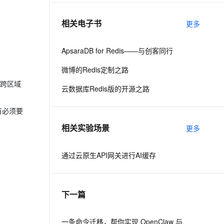
相关电子书
更多
息提取
与 AI 智能体进行实时音视频通话
从文本、图片、视频中提取结构化的属性信息
构建支持视频理解的 AI 音视频实时通话应用
ApsaraDB for Redis——与创客同行
t.diy 一步搞定创意建站
构建大模型应用的安全防护体系
微博的Redis定制之路
通过自然语言交互简化开发流程,全栈开发支持
通过阿里云安全产品对 AI 应用进行安全防护
、跨区域
云数据库Redis版的开源之路
有必须要
相关实验场景
更多
通过云原生API网关进行AI缓存
下一篇
一条命令迁移，帮你实现 OpenClaw 与