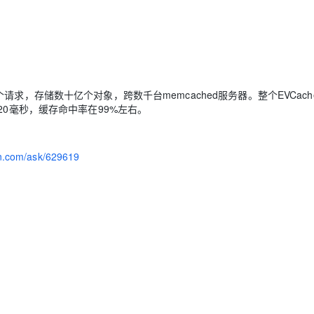
00万个请求，存储数十亿个对象，跨数千台memcached服务器。整个EVCac
20毫秒，缓存命中率在99%左右。
yun.com/ask/629619