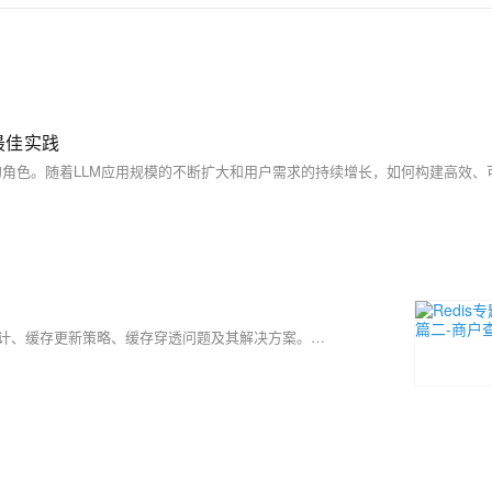
与最佳实践
本文介绍了缓存的基本概念、应用场景及实现方式，涵盖Redis缓存设计、缓存更新策略、缓存穿透问题及其解决方案。重点讲解了缓存空对象与布隆过滤器的使用，并通过代码示例演示了商铺查询的缓存优化实践。