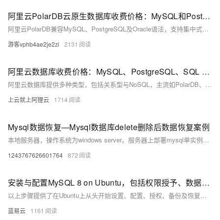
阿里云PolarDB云原生数据库收费价格：MySQL和PostgreSQL详细介绍
阿里云PolarDB兼容MySQL、PostgreSQL及Oracle语法，支持集中式与分布式架构。标准版2核4G年费1116元起，企业版最高性能达4核16G，支持HTAP与多级高可用，广泛应用于金融、政务、互联网等领域，TCO成本降低50%。
游客vphb4ae2je2zi
2131
阿里云数据库收费价格：MySQL、PostgreSQL、SQL Server和MariaDB引擎费用整理
阿里云数据库提供多种类型，包括关系型与NoSQL，主流如PolarDB、RDS MySQL/PostgreSQL、Redis等。价格低至21元/月起，支持按需付费与优惠套餐，适用于各类应用场景。
上云就上阿狸云
1714
Mysql数据恢复—Mysql数据库delete删除后数据恢复案例
本地服务器，操作系统为windows server。服务器上部署mysql单实例，innodb引擎，独立表空间。未进行数据库备份，未开启binlog。 人为误操作使用Delete命令删除数据时未添加where子句，导致全表数据被删除。删除后未对该表进行任何操作。需要恢复误删除的数据。 在本案例中的mysql数据库未进行备份，也未开启binlog日志，无法直接还原数据库。
1243767626601764
872
安装与配置MySQL 8 on Ubuntu，包括权限授予、数据库备份及远程连接指南
以上步骤提供了在Ubuntu上从头开始设置、配置、授权、备份及恢复一个基础但完整的MySQL环境所需知识点。
蓝易云
1161