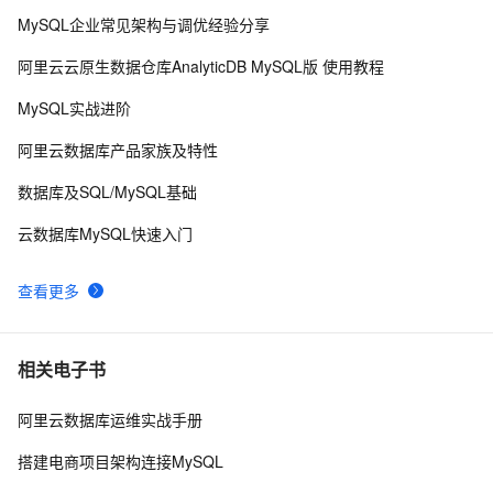
MySQL企业常见架构与调优经验分享
weblogic连接RAC数据库
5
8
阿里云云原生数据仓库AnalyticDB MySQL版 使用教程
什么是数据库子查询？
46
9
MySQL实战进阶
数据库基础知识
9
10
阿里云数据库产品家族及特性
数据库及SQL/MySQL基础
云数据库MySQL快速入门
查看更多
相关电子书
阿里云数据库运维实战手册
搭建电商项目架构连接MySQL