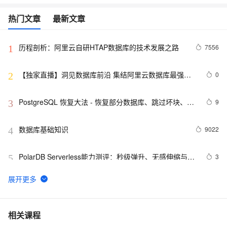
热门文章
最新文章
历程剖析：阿里云自研HTAP数据库的技术发展之路
7556
1
【独家直播】洞见数据库前沿 集结阿里云数据库最强阵
0
2
容 DTCC 2019 八大亮点抢先看
PostgreSQL 恢复大法 - 恢复部分数据库、跳过坏块、修
9
3
复无法启动的数据库
数据库基础知识
9022
4
PolarDB Serverless能力测评：秒级弹升、无感伸缩与强
3
5
一致性，助您实现高效云数据库管理！
深入理解数据库中的交叉连接与自然连接
7
6
Nacos 的配置文件中修改了数据库的连接地址
10
7
相关课程