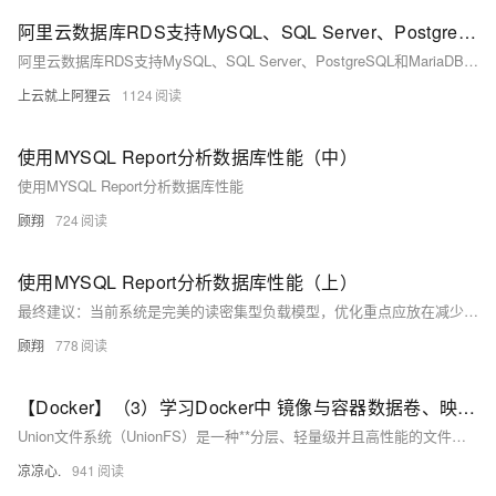
阿里云数据库RDS支持MySQL、SQL Server、PostgreSQL和MariaDB引擎
阿里云数据库RDS支持MySQL、SQL Server、PostgreSQL和MariaDB引擎，提供高性价比、稳定安全的云数据库服务，适用于多种行业与业务场景。
上云就上阿狸云
1124
使用MYSQL Report分析数据库性能（中）
使用MYSQL Report分析数据库性能
顾翔
724
使用MYSQL Report分析数据库性能（上）
最终建议：当前系统是完美的读密集型负载模型，优化重点应放在减少行读取量和提高数据定位效率。通过索引优化、分区策略和内存缓存，预期可降低30%的CPU负载，同时保持100%的缓冲池命中率。建议每百万次查询后刷新统计信息以持续优化
顾翔
778
【Docker】（3）学习Docker中 镜像与容器数据卷、映射关系！手把手带你安装 MySql主从同步 和 Redis三主三从集群！并且进行主从切换与扩容操作，还有分析 哈希分区 等知识点！
Union文件系统（UnionFS）是一种**分层、轻量级并且高性能的文件系统**，它支持对文件系统的修改作为一次提交来一层层的叠加，同时可以将不同目录挂载到同一个虚拟文件系统下(unite several directories into a single virtual filesystem) Union 文件系统是 Docker 镜像的基础。 镜像可以通过分层来进行继承，基于基础镜像（没有父镜像），可以制作各种具体的应用镜像。
凉凉心.
941