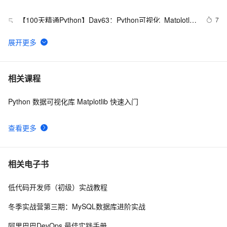
【100天精通Python】Day63：Python可视化_Matplotlib
7
5
绘制子图，子图网格布局属性设置等示例+代码
Matplotlib图表类型详解：折线图、柱状图与散点图
8
6
绘制渐变色扇形图 -基于python - matplotlib 颜色地图
3
7
相关课程
plt.cm模块儿
Python 数据可视化库 Matplotlib 快速入门
Matplotlib 中文用户指南 6 自定义 matplotlib
2
8
查看更多
matplotlib字体设置看这一篇就够了
6
9
机器学习模型可视化：基于sklearn和Matplotlib的库​
3
10
相关电子书
scikit-plot
低代码开发师（初级）实战教程
冬季实战营第三期：MySQL数据库进阶实战
阿里巴巴DevOps 最佳实践手册