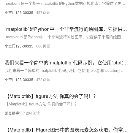
`seaborn`是一个基于`matplotlib`的Python数据可视化库，它提供了更高级别的接口来绘制有吸引力的和信息丰富的统计图形。`seaborn`的设计目标是使默认图形具有吸引力，同时允许用户通过调整绘图参数来定制图形。
小空门123-30335
457
`matplotlib`是Python中一个非常流行的绘图库，它提供了丰富的绘图接口，包括二维和三维图形的绘制。`Axes3D`是`matplotlib`中用于创建三维坐标轴的对象，而`plot_surface`则是用于在三维空间中绘制表面的函数。
`matplotlib`是Python中一个非常流行的绘图库，它提供了丰富的绘图接口，包括二维和三维图形的绘制。`Axes3D`是`matplotlib`中用于创建三维坐标轴的对象，而`plot_surface`则是用于在三维空间中绘制表面的函数。
小空门123-30335
606
我们来看一个简单的`matplotlib`代码示例，它使用`plot()`和`scatter()`函数来绘制二维图形。
我们来看一个简单的`matplotlib`代码示例，它使用`plot()`和`scatter()`函数来绘制二维图形。
小空门123-30335
472
【Matplotlib】figure方法 你真的会了吗！？
【Matplotlib】figure方法 你真的会了吗！？
豌豆射手^
1204
【Matplotlib】Figure图形中的图表元素怎么获取，你掌握了吗！？