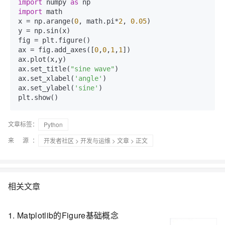
import
 numpy 
as
import
 math

x = np.arange(
0
, math.pi*
2
, 
0.05
)

y = np.sin(x)

fig = plt.figure()

ax = fig.add_axes([
0
,
0
,
1
,
1
])

ax.plot(x,y)

ax.set_title(
"sine wave"
)

ax.set_xlabel(
'angle'
)

ax.set_ylabel(
'sine'
)

文章标签：
Python
来 源：
开发者社区
>
开发与运维
>
文章
> 正文
相关文章
1. Matplotlib的Figure基础概念