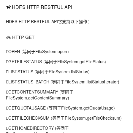
🐒 HDFS HTTP RESTFUL API
HDFS HTTP RESTFUL API它支持以下操作：
🚲 HTTP GET
OPEN (等同于FileSystem.open)
GETFILESTATUS (等同于FileSystem.getFileStatus)
LISTSTATUS (等同于FileSystem.listStatus)
LISTSTATUS_BATCH (等同于FileSystem.listStatusIterator)
GETCONTENTSUMMARY (等同于
FileSystem.getContentSummary)
GETQUOTAUSAGE (等同于FileSystem.getQuotaUsage)
GETFILECHECKSUM (等同于FileSystem.getFileChecksum)
GETHOMEDIRECTORY (等同于