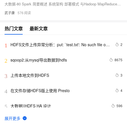
大数据-80 Spark 简要概述 系统架构 部署模式 与Hadoop MapReduce对比
武子康
576
热门文章
最新文章
HDFS文件上传异常分析：put: `test.txt': No such file or 
2
1
directory
sqoop2:从mysql导出数据到hdfs
8675
2
上传本地文件到HDFS
3
3
在文件存储HDFS版上使用 Presto
4
4
大数据||HDFS HA 设计
596
5
Shell遍历HDFS路径统计层级目录大小
5
6