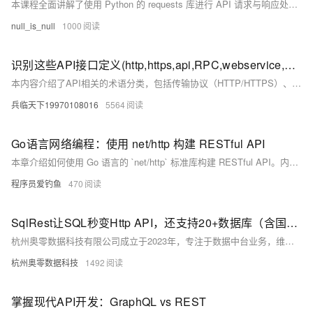
本课程全面讲解了使用 Python 的 requests 库进行 API 请求与响应处理，内容涵盖环境搭建、GET 与 POST 请求、参数传递、错误处理、请求头设置及实战项目开发。通过实例教学，学员可掌握基础到高级技巧，并完成天气查询应用等实际项目，适合初学者快速上手网络编程与 API 调用。
null_is_null
1000
识别这些API接口定义(http,https,api,RPC,webservice,Restful api ,OpenAPI）
本内容介绍了API相关的术语分类，包括传输协议（HTTP/HTTPS）、接口风格（RESTful、WebService、RPC）及开放程度（API、OpenAPI），帮助理解各类API的特点与应用场景。
兵临天下19970108016
5564
Go语言网络编程：使用 net/http 构建 RESTful API
本章介绍如何使用 Go 语言的 `net/http` 标准库构建 RESTful API。内容涵盖 RESTful API 的基本概念及规范，包括 GET、POST、PUT 和 DELETE 方法的实现。通过定义用户数据结构和模拟数据库，逐步实现获取用户列表、创建用户、更新用户、删除用户的 HTTP 路由处理函数。同时提供辅助函数用于路径参数解析，并展示如何设置路由器启动服务。最后通过 curl 或 Postman 测试接口功能。章节总结了路由分发、JSON 编解码、方法区分、并发安全管理和路径参数解析等关键点，为更复杂需求推荐第三方框架如 Gin、Echo 和 Chi。
程序员爱钓鱼
470
SqlRest让SQL秒变Http API，还支持20+数据库（含国产数据库）
杭州奥零数据科技有限公司成立于2023年，专注于数据中台业务，维护开源项目AllData并提供商业版解决方案。AllData提供数据集成、存储、开发、治理及BI展示等一站式服务，支持AI大模型应用，助力企业高效利用数据价值。
杭州奥零数据科技
1492
掌握现代API开发：GraphQL vs REST