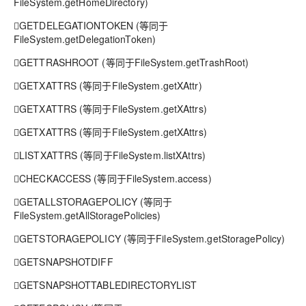
FileSystem.getHomeDirectory)
GETDELEGATIONTOKEN (等同于
FileSystem.getDelegationToken)
GETTRASHROOT (等同于FileSystem.getTrashRoot)
GETXATTRS (等同于FileSystem.getXAttr)
GETXATTRS (等同于FileSystem.getXAttrs)
GETXATTRS (等同于FileSystem.getXAttrs)
LISTXATTRS (等同于FileSystem.listXAttrs)
CHECKACCESS (等同于FileSystem.access)
GETALLSTORAGEPOLICY (等同于
FileSystem.getAllStoragePolicies)
GETSTORAGEPOLICY (等同于FileSystem.getStoragePolicy)
GETSNAPSHOTDIFF
GETSNAPSHOTTABLEDIRECTORYLIST