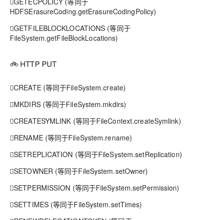
GETECPOLICY (等同于
HDFSErasureCoding.getErasureCodingPolicy)
GETFILEBLOCKLOCATIONS (等同于
FileSystem.getFileBlockLocations)
🚲 HTTP PUT
CREATE (等同于FileSystem.create)
MKDIRS (等同于FileSystem.mkdirs)
CREATESYMLINK (等同于FileContext.createSymlink)
RENAME (等同于FileSystem.rename)
SETREPLICATION (等同于FileSystem.setReplication)
SETOWNER (等同于FileSystem.setOwner)
SETPERMISSION (等同于FileSystem.setPermission)
SETTIMES (等同于FileSystem.setTimes)