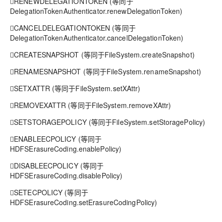
RENEWDELEGATIONTOKEN (等同于
DelegationTokenAuthenticator.renewDelegationToken)
CANCELDELEGATIONTOKEN (等同于
DelegationTokenAuthenticator.cancelDelegationToken)
CREATESNAPSHOT (等同于FileSystem.createSnapshot)
RENAMESNAPSHOT (等同于FileSystem.renameSnapshot)
SETXATTR (等同于FileSystem.setXAttr)
REMOVEXATTR (等同于FileSystem.removeXAttr)
SETSTORAGEPOLICY (等同于FileSystem.setStoragePolicy)
ENABLEECPOLICY (等同于
HDFSErasureCoding.enablePolicy)
DISABLEECPOLICY (等同于
HDFSErasureCoding.disablePolicy)
SETECPOLICY (等同于
HDFSErasureCoding.setErasureCodingPolicy)