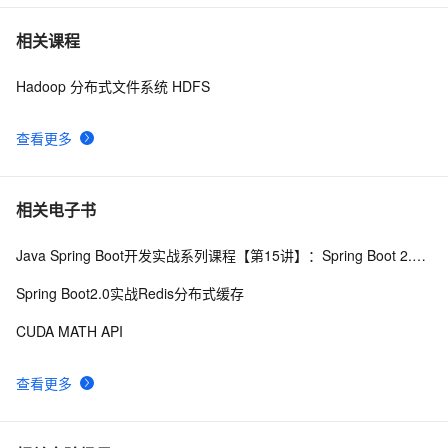
文件存储HDFS版和数据库MySQL双向数据迁移
4
7
相关课程
Hadoop 分布式文件系统 HDFS
阿里云全托管flink-vvp平台hudi connector实践（基于emr
6
8
集群oss-hdfs存储）
查看更多
【大数据计算】(一) HDFS操作方法和基础编程
4
9
如何定义 HDFS 中的“块”？Hadoop 1 和 Hadoop 2 中的
6
10
相关电子书
默认块大小是多少？可以更改吗？
Java Spring Boot开发实战系列课程【第15讲】：Spring Boot 2.0 API与Spring REST Docs实战
Spring Boot2.0实战Redis分布式缓存
CUDA MATH API
查看更多