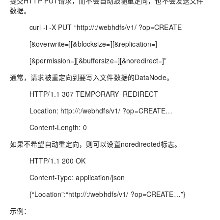
提交HTTP PUT请求，而不会自动跟随重定向，也不会发送文件
数据。
curl -i -X PUT “http://:/webhdfs/v1/ ?op=CREATE
[&overwrite=][&blocksize=][&replication=]
[&permission=][&buffersize=][&noredirect=]”
通常，请求被重定向到要写入文件数据的DataNode。
HTTP/1.1 307 TEMPORARY_REDIRECT
Location: http://:/webhdfs/v1/ ?op=CREATE…
Content-Length: 0
如果不希望自动重定向，则可以设置noredirected标志。
HTTP/1.1 200 OK
Content-Type: application/json
{“Location”:“http://:/webhdfs/v1/ ?op=CREATE…”}
示例：