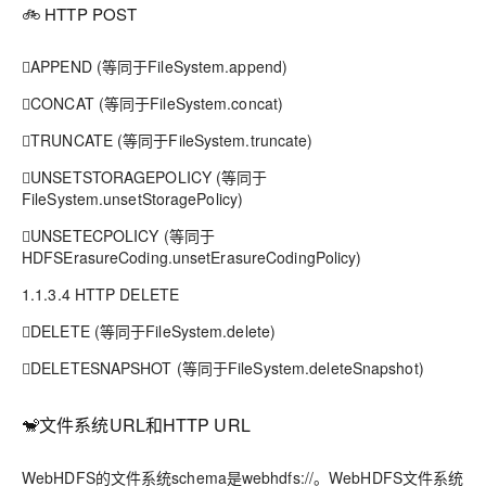
🚲 HTTP POST
APPEND (等同于FileSystem.append)
CONCAT (等同于FileSystem.concat)
TRUNCATE (等同于FileSystem.truncate)
UNSETSTORAGEPOLICY (等同于
FileSystem.unsetStoragePolicy)
UNSETECPOLICY (等同于
HDFSErasureCoding.unsetErasureCodingPolicy)
1.1.3.4 HTTP DELETE
DELETE (等同于FileSystem.delete)
DELETESNAPSHOT (等同于FileSystem.deleteSnapshot)
🐒文件系统URL和HTTP URL
WebHDFS的文件系统schema是webhdfs://。WebHDFS文件系统