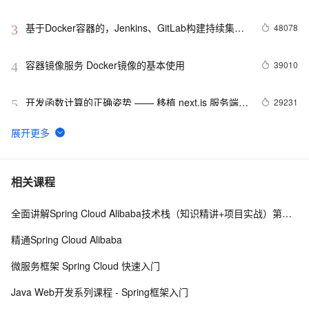
基于Docker容器的，Jenkins、GitLab构建持续集成
48078
3
CI
容器镜像服务 Docker镜像的基本使用
39010
4
开发函数计算的正确姿势 —— 移植 next.js 服务端渲
29231
5
染框架
利用Docker和阿里云容器服务轻松搭建TensorFlow 
29005
6
Serving集群
Kafka、RabbitMQ、RocketMQ消息中间件的对比
21893
7
相关课程
—— 消息发送性能
全面讲解Spring Cloud Alibaba技术栈（知识精讲+项目实战）第三阶段
在阿里云容器服务上创建一个spring boot应用
20679
8
精通Spring Cloud Alibaba
免费的容器架构可视化工具 | 阿里云应用高可用服务 
20290
9
微服务框架 Spring Cloud 快速入门
AHAS 发布重大新特性
阿里云容器Kubernetes监控(四) - 使用钉钉实现
19014
10
Java Web开发系列课程 - Spring框架入门
Kubernetes监控告警