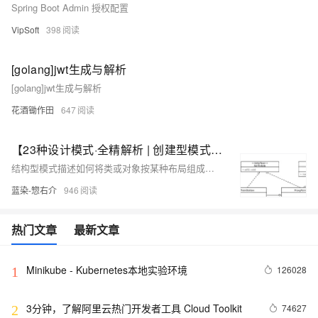
Spring Boot Admin 授权配置
VipSoft
398
[golang]jwt生成与解析
[golang]jwt生成与解析
花酒锄作田
647
【23种设计模式·全精解析 | 创建型模式篇】5种创建型模式的结构概述、实现、优缺点、扩展、使用场景、源码解析
结构型模式描述如何将类或对象按某种布局组成更大的结构。它分为类结构型模式和对象结构型模式，前者采用继承机制来组织接口和类，后者釆用组合或聚合来组合对象。由于组合关系或聚合关系比继承关系耦合度低，满足“合成复用原则”，所以对象结构型模式比类结构型模式具有更大的灵活性。 结构型模式分为以下 7 种： • 代理模式 • 适配器模式 • 装饰者模式 • 桥接模式 • 外观模式 • 组合模式 • 享元模式
蓝染-惣右介
946
热门文章
最新文章
Minikube - Kubernetes本地实验环境
126028
1
3分钟，了解阿里云热门开发者工具 Cloud Toolkit
74627
2