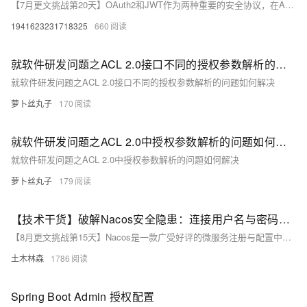
【7月更文挑战第20天】OAuth2和JWT作为两种重要的安全协议，在API安全中发挥着不可或缺的作用。OAuth2通过提供灵活的授权框架，实现了对资源的细粒度访问控制；而JWT则通过其紧凑性和自包含性，确保了身份验证和信息传输的安全性。在实际应用中，将OAuth2和JWT结合使用，可以构建出既强大又安全的API服务，为用户提供更加安全、可靠和便捷的数字体验。
1941623231718325
660
就软件研发问题之ACL 2.0接口不同的授权参数解析的问题如何解决
就软件研发问题之ACL 2.0接口不同的授权参数解析的问题如何解决
萝卜丝丸子
170
就软件研发问题之ACL 2.0中授权参数解析的问题如何解决
就软件研发问题之ACL 2.0中授权参数解析的问题如何解决
萝卜丝丸子
179
【技术干货】破解Nacos安全隐患：连接用户名与密码明文传输！掌握HTTPS、JWT与OAuth2.0加密秘籍，打造坚不可摧的微服务注册与配置中心！从原理到实践，全方位解析如何构建安全防护体系，让您从此告别数据泄露风险！
【8月更文挑战第15天】Nacos是一款广受好评的微服务注册与配置中心，但其连接用户名和密码的明文传输成为安全隐患。本文探讨加密策略提升安全性。首先介绍明文传输风险，随后对比三种加密方案：HTTPS简化数据保护；JWT令牌减少凭证传输，适配分布式环境；OAuth2.0增强安全，支持多授权模式。每种方案各有千秋，开发者需根据具体需求选择最佳实践，确保服务安全稳定运行。
土木林森
1786
Spring Boot Admin 授权配置