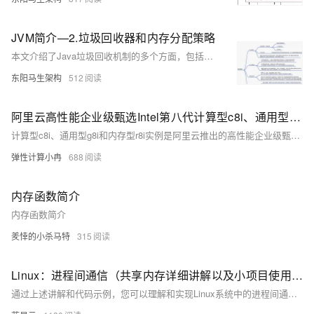
JVM简介—2.垃圾回收器和内存分配策略
本文介绍了Java垃圾回收机制的多个方面，包括垃圾回收概述、对象存活判断、引用类型介绍、垃圾收集算法、垃圾收集器设计、具体垃圾回收器详情、Stop The World现象、内存分配与回收策略、新生代配置演示、内存泄漏和溢出问题以及JDK提供的相关工具。
东阳马生架构
512
阿里云高性能企业级甄选Intel第八代计算型c8i、通用型g8i和内存型r8i实例简介
计算型c8i、通用型g8i和内存型r8i实例是阿里云推出的高性能企业级甄选Intel第八代云服务器实例，采用CIPU+飞天技术架构，搭载最新的Intel 第五代至强可扩展处理器（代号EMR），性能进一步大幅提升，同时拥有AMX加持的AI能力增强，并在全球范围率先支持TDX机密虚拟机能力，实现了AI增强和全面安全防护的两大特色优势。本文将为您介绍这三个实例规格的性能、适用场景及最新活动价格以及选择指南，以供选择参考。
弹性计算小冉
688
内存函数简介
内存函数简介
羑悻的小杀马特
315
Linux：进程间通信（共享内存详细讲解以及小项目使用和相关指令、消息队列、信号量）
通过上述讲解和代码示例，您可以理解和实现Linux系统中的进程间通信机制，包括共享内存、消息队列和信号量。这些机制在实际开发中非常重要，能够提高系统的并发处理能力和数据通信效率。希望本文能为您的学习和开发提供实用的指导和帮助。