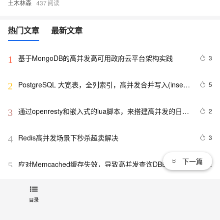
土木林森
437
热门文章
最新文章
基于MongoDB的高并发高可用政府云平台架构实践
3
1
PostgreSQL 大宽表，全列索引，高并发合并写入(insert 
5
2
into on conflict, upsert, merge insert) - 实时adhoc query
通过openresty和嵌入式的lua脚本，来搭建高并发的日志
2
3
采集服务器
Redis高并发场景下秒杀超卖解决
3
4
下一篇
应对Memcached缓存失效，导致高并发查询DB的四种思
2
5
路(l转)
Kafka为什么是高性能高并发高可用架构
7
6
目录
缓存失效瞬间高并发访问导致数据库负载升高的问题处理
4
7