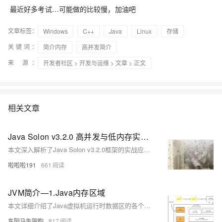
最近好多考试…可能做的比较慢，加油吧
文章标签：
Windows
C++
Java
Linux
存储
关键词：
简介内存
高并发简介
来 源：
开发者社区
>
开发与运维
>
文章
> 正文
相关文章
Java Solon v3.2.0 高并发与低内存实战指南之解决方案优化
本文深入解析了Java Solon v3.2.0框架的实战应用，聚焦高并发与低内存消耗场景。通过响应式编程、云原生支持、内存优化等特性，结合API网关、数据库操作及分布式缓存实例，展示其在秒杀系统中的性能优势。文章还提供了Docker部署、监控方案及实际效果数据，助力开发者构建高效稳定的应用系统。代码示例详尽，适合希望提升系统性能的Java开发者参考。
啦啦啦191
661
JVM简介—1.Java内存区域
本文详细介绍了Java虚拟机运行时数据区的各个方面，包括其定义、类型（如程序计数器、Java虚拟机栈、本地方法栈、Java堆、方法区和直接内存）及其作用。文中还探讨了各版本内存区域的变化、直接内存的使用、从线程角度分析Java内存区域、堆与栈的区别、对象创建步骤、对象内存布局及访问定位，并通过实例说明了常见内存溢出问题的原因和表现形式。这些内容帮助开发者深入理解Java内存管理机制，优化应用程序性能并解决潜在的内存问题。
东阳马生架构
817