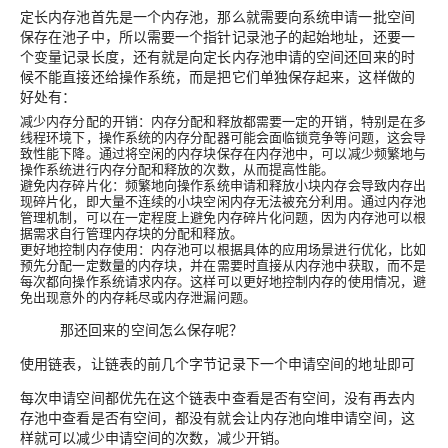
定长内存池首先是一个内存池，那么就需要向系统申请一批空间
保存在池子中，所以需要一个指针记录池子的起始地址，还要一
个变量记录长度，还有就是向定长内存池申请的空间还回来的时
候不能直接还给操作系统，而是把它们单独保存起来，这样做的
好处有：
减少内存分配的开销：内存分配和释放都需要一定的开销，特别是在多
线程环境下，操作系统的内存分配器可能会面临锁竞争等问题，这会导
致性能下降。通过将空闲的内存块保存在内存池中，可以减少频繁地与
操作系统进行内存分配和释放的次数，从而提高性能。
避免内存碎片化：频繁地向操作系统申请和释放小块内存会导致内存出
现碎片化，即大量不连续的小块空闲内存无法被充分利用。通过内存池
管理机制，可以在一定程度上避免内存碎片化问题，因为内存池可以根
据需求自行管理内存块的分配和释放。
更好地控制内存使用：内存池可以根据具体的应用场景进行优化，比如
预先分配一定数量的内存块，并在需要时直接从内存池中获取，而不是
每次都向操作系统请求内存。这样可以更好地控制内存的使用情况，避
免出现意外的内存耗尽或内存泄漏问题。
那还回来的空间怎么保存呢？
使用链表，让链表的前几个字节记录下一个申请空间的地址即可
每次申请空间都优先在这个链表中查看是否有空间，没有再去内
存池中查看是否有空间，都没有就会让内存池向堆申请空间，这
样就可以减少申请空间的次数，减少开销。