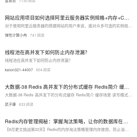
蓝易云
1130
网站应用项目如何选择阿里云服务器实例规格+内存+CPU+带宽+操作系统等配置
对于使用阿里云服务器的搭建网站的用户来说，面对众多可选的实例规格和配置选项，我们应该如何做出最佳选择，以最大化业务效益并控制成本，成为大家比较关注的问题，如果实例、内存、CPU、带宽等配置选择不合适，可能会影响到自己业务在云服务器上的计算性能及后期运营状况，本文将详细解析企业在搭建网站应用项目时选购阿里云服务器应考虑的一些因素，以供参考。
弹性计算小冉
741
线程池在高并发下如何防止内存泄漏？
线程池在高并发下如何防止内存泄漏？
kaixin321-44007
604
大数据-38 Redis 高并发下的分布式缓存 Redis简介 缓存场景 读写模式 旁路模式 穿透模式 缓存模式 基本概念等
大数据-38 Redis 高并发下的分布式缓存 Redis简介 缓存场景 读写模式 旁路模式 穿透模式 缓存模式 基本概念等
武子康
633
Redis内存管理揭秘：掌握淘汰策略，让你的数据库在高并发下也能游刃有余，守护业务稳定运行！
【8月更文挑战第22天】Redis的内存淘汰策略管理内存使用，防止溢出。主要包括：noeviction（拒绝新写入）、LRU/LFU（淘汰最少使用/最不常用数据）、RANDOM（随机淘汰）及TTL（淘汰接近过期数据）。策略选择需依据应用场景、数据特性和性能需求。可通过Redis命令行工具或配置文件进行设置。