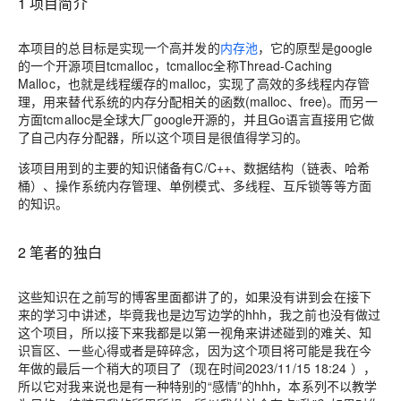
1 项目简介
本项目的总目标是实现一个高并发的
内存池
，它的原型是google
的一个开源项目tcmalloc，tcmalloc全称Thread-Caching
Malloc，也就是线程缓存的malloc，实现了高效的多线程内存管
理，用来替代系统的内存分配相关的函数(malloc、free)。而另一
方面tcmalloc是全球大厂google开源的，并且Go语言直接用它做
了自己内存分配器，所以这个项目是很值得学习的。
该项目用到的主要的知识储备有C/C++、数据结构（链表、哈希
桶）、操作系统内存管理、单例模式、多线程、互斥锁等等方面
的知识。
2 笔者的独白
这些知识在之前写的博客里面都讲了的，如果没有讲到会在接下
来的学习中讲述，毕竟我也是边写边学的hhh，我之前也没有做过
这个项目，所以接下来我都是以第一视角来讲述碰到的难关、知
识盲区、一些心得或者是碎碎念，因为这个项目将可能是我在今
年做的最后一个稍大的项目了（现在时间2023/11/15 18:24 ），
所以它对我来说也是有一种特别的“感情”的hhh，本系列不以教学