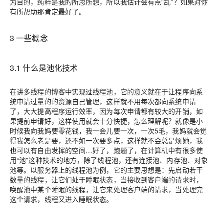
为目的，纯粹是我的所思所想，所以我估计会有点“乱”？如果对你
有所帮助那肯定最好了。
3 一些概念
3.1 什么是池化技术
在讲多线程的博客中实现过线程池，它的意义就在于让程序向系
统申请过量的的资源自己管理，这样就不用每次都向系统申请
了，大大提高程序运行效率，因为每次申请都有较大的开销，如
果提前申请好，这样使用就会十分快捷，怎么理解呢？就像是小
时候我向我妈要零花钱，我一会儿要一次，一次5毛，我妈就会觉
得我怎么老是要，还不如一次要多点，这样就不会总是烦她，我
也可以有自由发挥的空间…好了，跑题了，在计算机中有很多使
用“池”这种技术的地方，除了线程池，还有连接池、内存池、对象
池等。以服务器上的线程池为例，它的主要思想是：先启动若干
数量的线程，让它们处于睡眠状态，当接收到客户端的请求时，
唤醒池中某个睡眠的线程，让它来处理客户端的请求，当处理完
这个请求，线程又进入睡眠状态。