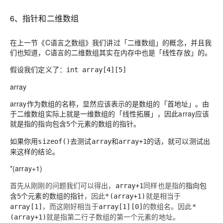
6、指针和二维数组
在上一节《C语言之数组》我们讲过
「二维数组」
的概念，并且我
们也知道，C语言的二维数组其实在内存中也是
「线性存放」
的。
假设我们定义了：
int array[4][5]
array
array作为数组的名称，显然应该表示的是数组的
「首地址」
。由
于二维数组实际上就是一维数组的
「线性拓展」
，因此array应该
就是指的
。
指向包含5个元素的数组的指针
如果你用
去测试
和
的话，就可以测试出
sizeof()
array
array+1
来这样的结论。
*(array+1)
首先从刚刚的问题我们可以得出，
同样也是指的
array+1
指向包
，因此
就是相当于
含5个元素的数组的指针
*(array+1)
，而这刚好相当于
的数组名。因此
array[1]
array[1][0]
*
就是指第二行子数组的第一个元素的地址。
(array+1)