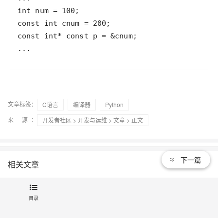
...
文章标签：
C语言
编译器
Python
来 源：
开发者社区
>
开发与运维
>
文章
> 正文
下一篇
相关文章
【C语言】指针的神秘探险：从入门到精通的奇幻之旅 !
目录
指针是一个变量，它存储另一个变量的内存地址。换句话说，指针“指向”存储在内存中的某个数据。