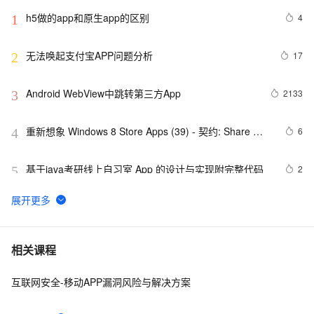
h5做的app和原生app的区别
4
1
无法唤起支付宝APP问题分析
17
2
Android WebView中跳转第三方App
2133
3
重新想象 Windows 8 Store Apps (39) - 契约: Share 
6
4
Contract
基于java考研线上自习室 App 的设计与实现附完整代码
2
5
最佳实践3：用通义灵码开发一款 App
8
6
而桌面app向来是web前端开发开发人员下意识的避开方
2
7
相关课程
互联网安全-移动APP漏洞风险与解决方案
《101 Windows Phone 7 Apps》读书笔记-
3
8
PASSWORDS & SECRETS