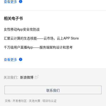
查看更多
uni-app脚手架踩坑记（上）
5
9
uni-app学习笔记-引入全局uni.css和flex布局（七）
4
10
相关电子书
女性移动App安全攻防战
汇聚云计算的生态核能——云市场，云上APP Store
千万级用户直播App——服务端架构设计和思考
查看更多
关注我们：
新浪微博
联系我们
文档
|
开发者社区
|
天池大赛
|
培训与认证