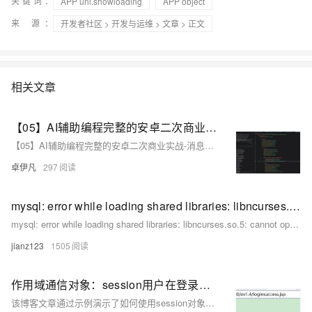
关键词：
APP uni.showloading
APP object
来 源：
开发者社区
>
开发与运维
>
文章
> 正文
相关文章
【05】AI辅助编程完整的安卓二次商业实战-消息页面媒体对象(Media Object)布局实战调整-按钮样式调整实践-优雅草伊凡
【05】AI辅助编程完整的安卓二次商业实战-消息页面媒体对象(Media Object)布局实战调整-按钮样式调整实践-优雅草伊凡
卓伊凡
297
mysql: error while loading shared libraries: libncurses.so.5: cannot open shared object file
mysql: error while loading shared libraries: libncurses.so.5: cannot open shared object file
jianz123
1505
作用域通信对象：session用户在登录时通过`void setAttribute(String name,Object value)`方法设置用户名和密码。点击登录按钮后，跳转到另外一个页面显示用户
该博客文章通过示例演示了如何使用session对象的`setAttribute`和`getAttribute`方法在不同页面间传递和显示用户的用户名和密码信息，并说明了如何设置会话的有效期。