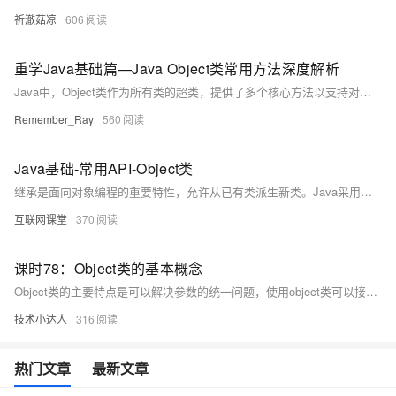
祈澈菇凉
606
重学Java基础篇—Java Object类常用方法深度解析
Java中，Object类作为所有类的超类，提供了多个核心方法以支持对象的基本行为。其中，`toString()`用于对象的字符串表示，重写时应包含关键信息；`equals()`与`hashCode()`需成对重写，确保对象等价判断的一致性；`getClass()`用于运行时类型识别；`clone()`实现对象复制，需区分浅拷贝与深拷贝；`wait()/notify()`支持线程协作。此外，`finalize()`已过时，建议使用更安全的资源管理方式。合理运用这些方法，并遵循最佳实践，可提升代码质量与健壮性。
Remember_Ray
560
Java基础-常用API-Object类
继承是面向对象编程的重要特性，允许从已有类派生新类。Java采用单继承机制，默认所有类继承自Object类。Object类提供了多个常用方法，如`clone()`用于复制对象，`equals()`判断对象是否相等，`hashCode()`计算哈希码，`toString()`返回对象的字符串表示，`wait()`、`notify()`和`notifyAll()`用于线程同步，`finalize()`在对象被垃圾回收时调用。掌握这些方法有助于更好地理解和使用Java中的对象行为。
互联网课堂
370
课时78：Object类的基本概念
Object类的主要特点是可以解决参数的统一问题，使用object类可以接受所有的数据类型。 1. Object类简介 2. 观察Object类接收所有子类对象 3. 使用Object类接收数组
技术小达人
316
热门文章
最新文章