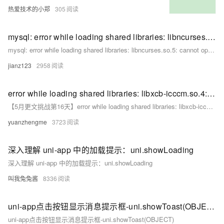
热爱技术的小郑
305
mysql: error while loading shared libraries: libncurses.so.5: cannot open shared object file
mysql: error while loading shared libraries: libncurses.so.5: cannot open shared object file
jianz123
2958
error while loading shared libraries: libxcb-icccm.so.4: cannot open shared object file: No such file or directory 问题如何处理
【5月更文挑战第16天】error while loading shared libraries: libxcb-icccm.so.4: cannot open shared object file: No such file or directory 问题如何处理
yuanzhengme
3723
深入理解 uni-app 中的加载提示：uni.showLoading
深入理解 uni-app 中的加载提示：uni.showLoading
叫我兔兔酱
8336
uni-app点击按钮显示消息提示框-uni.showToast(OBJECT)
uni-app点击按钮显示消息提示框-uni.showToast(OBJECT)