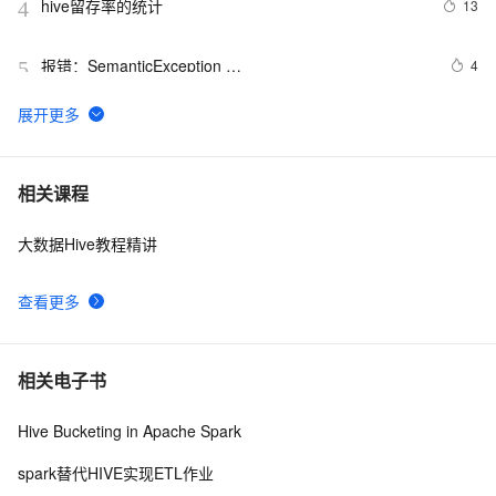
hive留存率的统计
13
4
报错：SemanticException 
4
5
org.apache.hadoop.hive.ql.metadata.HiveException: 
java.lang.RuntimeException：Un
工良出品：包教会，Hadoop、Hive 搭建部署简易教程
4
6
Hive 常用日期函数
14
7
相关课程
大数据Hive教程精讲
hive：条件查询、join关联查询、分组聚合、子查询
7
8
查看更多
hive 小文件问题及解决方法【重要】
5
9
Hive创建分区表常用指令
8
10
相关电子书
Hive Bucketing in Apache Spark
spark替代HIVE实现ETL作业