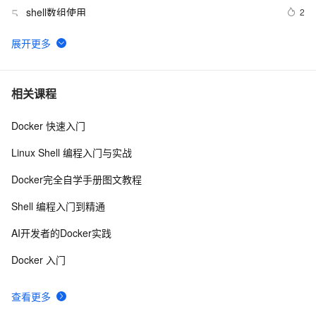
shell数组使用
2
5
Unix整理笔记——基本shell脚本编程——里程碑M14
2
6
shell脚本之一
7
7
相关课程
Docker 快速入门
shell查询当前时间
7
8
Linux Shell 编程入门与实战
5分钟看懂bash shell
2
9
Docker完全自学手册图文教程
数组-在Shell脚本中的基本使用介绍
622
10
Shell 编程入门到精通
AI开发者的Docker实践
Docker 入门
查看更多