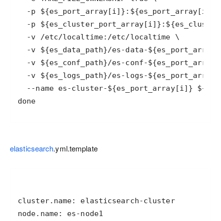
elasticsearch
.yml.template