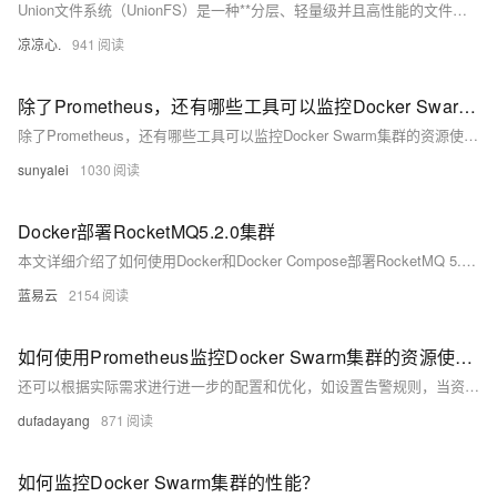
Union文件系统（UnionFS）是一种**分层、轻量级并且高性能的文件系统**，它支持对文件系统的修改作为一次提交来一层层的叠加，同时可以将不同目录挂载到同一个虚拟文件系统下(unite several directories into a single virtual filesystem) Union 文件系统是 Docker 镜像的基础。 镜像可以通过分层来进行继承，基于基础镜像（没有父镜像），可以制作各种具体的应用镜像。
凉凉心.
941
除了Prometheus，还有哪些工具可以监控Docker Swarm集群的资源使用情况？
除了Prometheus，还有哪些工具可以监控Docker Swarm集群的资源使用情况？
sunyalei
1030
Docker部署RocketMQ5.2.0集群
本文详细介绍了如何使用Docker和Docker Compose部署RocketMQ 5.2.0集群。通过创建配置文件、启动集群和验证容器状态，您可以快速搭建起一个RocketMQ集群环境。希望本文能够帮助您更好地理解和应用RocketMQ，提高消息中间件的部署和管理效率。
蓝易云
2154
如何使用Prometheus监控Docker Swarm集群的资源使用情况？
还可以根据实际需求进行进一步的配置和优化，如设置告警规则，当资源使用超出阈值时及时发出警报。通过这些步骤，能够有效地使用 Prometheus 对 Docker Swarm 集群的资源进行监控和管理。
dufadayang
871
如何监控Docker Swarm集群的性能？