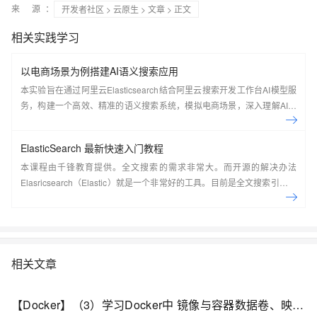
来 源：
开发者社区
>
云原生
>
文章
> 正文
相关实践学习
以电商场景为例搭建AI语义搜索应用
本实验旨在通过阿里云Elasticsearch结合阿里云搜索开发工作台AI模型服
务，构建一个高效、精准的语义搜索系统，模拟电商场景，深入理解AI搜
索技术原理并掌握其实现过程。
ElasticSearch 最新快速入门教程
本课程由千锋教育提供。全文搜索的需求非常大。而开源的解决办法
Elasricsearch（Elastic）就是一个非常好的工具。目前是全文搜索引擎的
首选。本系列教程由浅入深讲解了在CentOS7系统下如何搭建
ElasticSearch，如何使用Kibana实现各种方式的搜索并详细分析了搜索的
原理，最后讲解了在Java应用中如何集成ElasticSearch并实现搜索。
&nbsp;
相关文章
【Docker】（3）学习Docker中 镜像与容器数据卷、映射关系！手把手带你安装 MySql主从同步 和 Redis三主三从集群！并且进行主从切换与扩容操作，还有分析 哈希分区 等知识点！