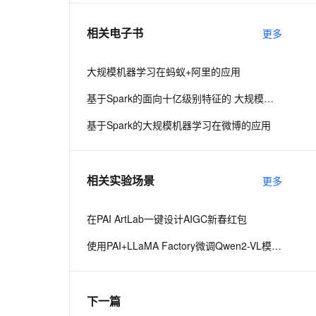
相关电子书
更多
息提取
与 AI 智能体进行实时音视频通话
从文本、图片、视频中提取结构化的属性信息
构建支持视频理解的 AI 音视频实时通话应用
大规模机器学习在蚂蚁+阿里的应用
t.diy 一步搞定创意建站
构建大模型应用的安全防护体系
基于Spark的面向十亿级别特征的 大规模机器学习
通过自然语言交互简化开发流程,全栈开发支持
通过阿里云安全产品对 AI 应用进行安全防护
基于Spark的大规模机器学习在微博的应用
相关实验场景
更多
在PAI ArtLab一键设计AIGC新春红包
使用PAI+LLaMA Factory微调Qwen2-VL模型，搭建文旅领域知识问答机器人
下一篇