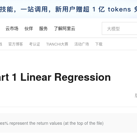
云市场
伙伴
服务
了解阿里云
践
官方博客
考认证
TIANCHI大赛
活动广场
下载
AI 特惠
数据与 API
成为产品伙伴
企业增值服务
最佳实践
价格计算器
AI 场景体
基础软件
产品伙伴合
阿里云认证
市场活动
配置报价
大模型
自助选配和估算价格
新方式
睿译宝，AI翻译排版一步到位
智启 AI 普惠权益
产品生态集成认证中心
企业支持计划
云上春晚
域名与网站
千问官方 MaaS 平台，为开发者和 Agent 而生，新用户赠送 1 亿 + tokens 额度
Qwen Aud
AI Coding
阿里云Maa
2026 阿里云
云服务器 E
为企业打
数据集
Windows
大模型认证
模型
NEW
NEW
 1 Linear Regression
交付可用成果
值低价云产品抢先购
上传文档即自动完成翻译和格式还原
至高享 1亿+免费 tokens，加速 Al 应用落地
提供智能易用的域名与建站服务
智能编程，一键
安全可靠、
产品生态伙伴
专家技术服务
云上奥运之旅
弹性计算合作
阿里云中企出
手机三要素
宝塔 Linux
全部认证
价格优势
有专属领域专家
GLM-5.2：长任务时代开源旗舰模型
阿里云 OPC 创新助力计划
千问大模型
即刻拥有 DeepS
AI 电商营销
对象存储 O
大模型
产品生态伙伴工作台
企业增值服务台
云栖战略参考
云存储合作计
云栖大会
身份实名认证
CentOS
训练营
推动算力普惠，释放技术红利
最高返9万
多领域专家智能体,一键组建 AI 虚拟交付团队
快速构建应用程序和网站，即刻迈出上云第一步
至高百万元 Token 补贴，加速一人公司成长
多元化、高性能、安全可靠的大模型服务
真正可用的 1M 上下文,一次完成代码全链路开发
轻松解锁专属 Dee
从图文生成到
云上的中国
数据库合作计
活动全景
短信
Docker
图片和
站式影视创作平台
Hermes Agent，打造自进化智能体
Token Plan 模型订阅计划
数字证书管理服务（原SSL证书）
5 分钟轻松部署
AI 广告创作
无影云电脑
企业成长
NEW
信息公告
看见新力量
云网络合作计
OCR 文字识别
JAVA
证享300元代金券
可视化编排打通从文字构思到成片全链路闭环
全托管，含MySQL、PostgreSQL、SQL Server、MariaDB多引擎
自主进化，持久记忆，越用越聪明
Qwen3.8-Max 首发尝鲜，限时加量 10 倍，夜间低至2折
实现全站HTTPS，呈现可信的WEB访问
图文、视频一
随时随地安
魔搭 Mode
Kimi-K3
HappyHors
NEW
loud
服务实践
官网公告
金融模力时刻
Salesforce O
版
发票查验
全能环境
Claude Code + GStack 打造工程团队
千问办公，限时限量积分加倍
Qoder
低代码高效构
AI 建站
短信服务
es% represent the return values (at the top of the file)
型
NEW
作计划
Kimi 最新旗舰模型，长程编程与推理利器
让文字生成流
计划
创新中心
魔搭 ModelSc
健康状态
理服务
让AI从“聊天伙伴”进化为能干活的“数字员工”
安装技能 GStack，拥有专属 AI 工程团队
你的AI工作搭子，覆盖日常办公高频场景
面向真实软件的智能体编程平台
0 代码专业建
客户案例
天气预报查询
操作系统
态合作计划