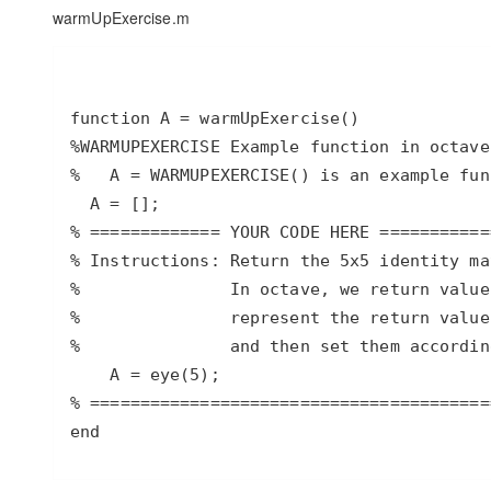
存储
天池大赛
Qwen3.7-Plus
云解析DNS
解决方案免费试用 新老
warmUpExercise.m
电子合同
最高领取价值200元试用
能看、能想、能动手的多模
安全
网络与CDN
AI 算法大赛
畅捷通
大数据开发治理平台 Data
AI 产品 免费试用
网络
安全
云开发大赛
Qwen3-VL-Plus
Tableau 订阅
1亿+ 大模型 tokens 和 
可观测
入门学习赛
中间件
AI空中课堂在线直播课
云防火墙
140+云产品 免费试用
上云与迁云
云原生的云上边界网络安全
产品新客免费试用，最长1
数据库
生态解决方案
大模型服务
企业出海
大模型ACA认证体验
大数据计算
助力企业全员 AI 认知与能
行业生态解决方案
千问AI平台-Token Plan
政企业务
媒体服务
开发者生态解决方案
企业服务与云通信
千问AI平台-模型体验
AI 开发和 AI 应用解决
在线体验全尺寸、多种模态
域名与网站
Happy 系列大模型
终端用户计算
end
Serverless
开发工具