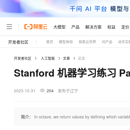
大模型
产品
解决方案
权益
定价
开发者社区
首页
模型体验
探索云世界
问产品
动手实
大模型
产品
解决方案
权益
定价
云市场
伙伴
服务
了解阿里云
精选产品
精选解决方案
普惠上云
产品定价
精选商城
成为销售伙伴
售前咨询
为什么选择阿里云
千问AI平台
开发者社区
人工智能
文章
正文
了解云产品的定价详情
大模型服务平台百炼
千问办公，解锁你的工作
普惠上云 官方力荐
分销伙伴
在线服务
网站建设
什么是云计算
大
Stanford 机器学习练习 Part
大模型服务与应用平台
企业级Agent产品，直接
云服务器38元/年起，超
咨询伙伴
多端小程序
技术领先
云上成本管理
售后服务
轻量应用服务器
Agency Agents：拥
官方推荐返现计划
大模型
精选产品
精选解决方案
Salesforce 国际版订阅
稳定可靠
管理和优化成本
推荐新用户得奖励，单订单
销售伙伴合作计划
2023-10-31
204
发布于辽宁
自助服务
友盟天域
安全合规
人工智能与机器学习
AI
文本生成
云数据库 RDS
HappyHorse 打造一
云工开物
无影生态合作计划
在线服务
观测云
分析师报告
高校专属算力普惠，学生认
计算
互联网应用开发
Qwen3.8-Max
HOT
Salesforce On Alibaba C
工单服务
Tuya 物联网平台阿里云
研究报告与白皮书
人工智能平台 PAI
快速拥有专属 OpenClaw
简介：
In octave, we return values by defining which variabl
大模
Consulting Partner 合
大数据
容器
智能体时代全能旗舰模型
免费试用
短信专区
一站式AI开发、训练和推
蓝凌 OA
AI 大模型销售与服务生
现代化应用