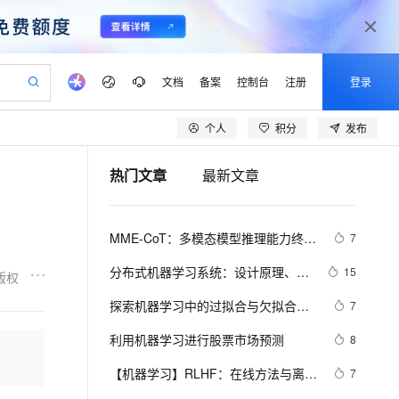
文档
备案
控制台
注册
登录
个人
积分
发布
验
作计划
器
AI 活动
专业服务
服务伙伴合作计划
开发者社区
加入我们
产品动态
服务平台百炼
阿里云 OPC 创新助力计划
热门文章
最新文章
一站式生成采购清单，支持单品或批量购买
io：打造专属 AI 语音助手
S产品伙伴计划（繁花）
峰会
CS
造的大模型服务与应用开发平台
一句话生成原生可编辑精美 PPT 文稿
AI 生产力先锋
Al MaaS 服务伙伴赋能合作
域名
博文
Careers
至高可申请百万元
Qwen3.8-Max 模型上线
开启高性价比 AI 编程新体验
弹性可伸缩的云计算服务
Qwen-Audio-3.0-Realtime 端到端实时语音角色扮演
输入一句话想法, 轻松生成专业的 PPT
先锋实践拓展 AI 生产力的边界
Token 补贴，五大权
计划
海大会
伙伴信用分合作计划
商标
问答
社会招聘
MME-CoT：多模态模型推理能力终极
7
益加速 OPC 成功
eek-V4-Pro
SS
一键部署幻兽帕鲁游戏服务器
飞天发布时刻
HOT
Open Search 向量检索版支
划
备案
电子书
校园招聘
评测！六大领域细粒度评估，港中大
pSeek-V4-Pro
视频创作，一键激活电商全链路生产力
稳定、安全、高性价比、高性能的云存储服务
一键购买专属联机服务器，轻松开启游戏
所见，即是所愿
持视频检索 Pipeline 功能
更多支持
分布式机器学习系统：设计原理、优
15
版权
等机构联合推出
划
公司注册
镜像站
视频生成
语音识别与合成
化策略与实践经验
专属 QwenPaw
漫剧工坊：一站式动画创作平台
AI 实训营
HOT
应用身份服务 (IDaaS)
探索机器学习中的过拟合与欠拟合：
7
合作伙伴培训与认证
划
上云迁移
站生成，高效打造优质广告素材
全接入的云上超级电脑
从聊天伙伴进化为能主动干活的本地数字员工
快速生产连贯的高质量长漫剧
从基础到进阶，Agent 创客手把手教你
OpenClaw 管理能力上线
原理与实践
lScope
我要反馈
e-1.1-T2V
Qwen3-TTS-Flash
利用机器学习进行股票市场预测
8
查询合作伙伴
n Alibaba Cloud ISV 合作
代维服务
建企业门户网站
10 分钟搭建微信、支付宝小程序
MaxCompute MaxFrame 提
畅细腻的高质量视频
离线语音合成大模型，多语言方言自适应，低延迟高稳定
创新加速
【机器学习】RLHF：在线方法与离线
ope
登录合作伙伴管理后台
7
我要建议
站，无忧落地极速上线
以可视化方式快速构建移动和 PC 门户网站
国内短信简单易用，安全可靠，秒级触达，全球覆盖200+国家和地区。
高效部署网站，快速应用到小程序
供自动弹性内存功能
算法在大模型语言模型校准中的博弈