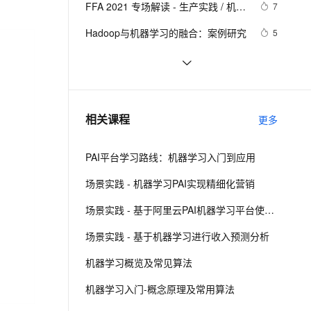
安全
FFA 2021 专场解读 - 生产实践 / 机器
我要投诉
e-1.1-I2V
Cosyvoice-V3-Flash
7
PolarDB
上云场景组合购
Milvus 弹性伸缩功能新增节
伴
学习
漫剧创作，剧本、分镜、视频高效生成
100%兼容MySQL、PostgreSQL，兼容Oracle，支持集中和分布式
覆盖90%+业务场景，专享组合折扣价
点支持范围
畅自然，细节丰富
高表现力语音合成大模型，语音克隆听感自然
VPN
Hadoop与机器学习的融合：案例研究
5
ernetes 版 ACK
云聚AI 严选权益
AI 原生数据库服务发布
SSL 证书
使用机器学习技术进行时间序列缺失
5
2V
Fun-ASR
，一键激活高效办公新体验
理容器应用的 K8s 服务
精选AI产品，从模型到应用全链提效
Agent 数据网关
数据填充：基础方法与入门案例
文戏情感细腻自然，动作戏激烈拳拳到肉，实现更强表演能力
支持中英文自由切换，具备更强的噪声鲁棒性
堡垒机
自建Dify平台与PAI EAS LLM大模型
12
AI 用量加速计划
云原生数据库 PolarDB
防火墙
、识别商机，让客服更高效、服务更出色。
机器学习流水线的六个步骤
新老同享，达量后返
Agentic Database 发布
10
相关课程
更多
主机安全
应用
PAI平台学习路线：机器学习入门到应用
千问办公
NEW
AI 应用及服务市场
的智能体编程平台
一站式AI生产力平台
场景实践 - 机器学习PAI实现精细化营销
AI 应用
伶鹊
场景实践 - 基于阿里云PAI机器学习平台使用时间序列分解模型预测商品销量
企业级人与Agent协作平台，接入和调度多个数字员工
智能客服平台，对话机器人、对话分析、智能外呼
大模型
场景实践 - 基于机器学习进行收入预测分析
大模型服务平台百炼 - 全妙
自然语言处理
机器学习概览及常见算法
应用创作平台
多模态内容创作工具，已接入 DeepSeek
数据标注
机器学习入门-概念原理及常用算法
机器学习