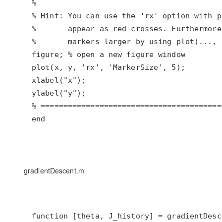
end
gradientDescent.m