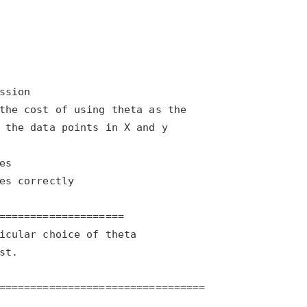
AI 应用
10分钟微调：让0.6B模型媲美235B模
多模态数据信
型
依托云原生高可用架构,实现Dify私有化部署
用1%尺寸在特定领域达到大模型90%以上效果
一个 AI 助手
超强辅助，Bol
即刻拥有 DeepSeek-R1 满血版
在企业官网、通讯软件中为客户提供 AI 客服
多种方案随心选，轻松解锁专属 DeepSeek