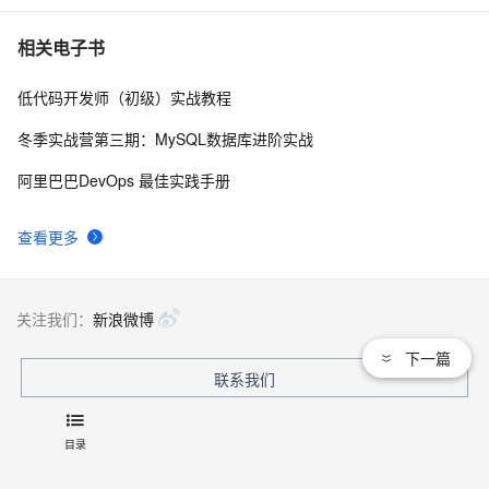
经典Leetcode算法题分享(字符串)
6
7
相关电子书
低代码开发师（初级）实战教程
[LeetCode] Nim Game
6
8
冬季实战营第三期：MySQL数据库进阶实战
leetcode  226 Invert Binary Tree 翻转二叉树
3
9
阿里巴巴DevOps 最佳实践手册
[LeetCode] Summary Ranges
509
10
查看更多
关注我们：
新浪微博
下一篇
联系我们
文档
|
开发者社区
|
天池大赛
|
培训与认证
目录