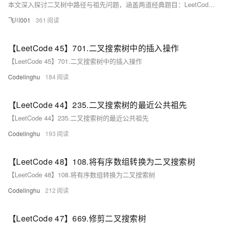
本文深入探讨二叉树中路径与祖先问题，涵盖两道经典题目：LeetCode 437（路径总和 III）和236（最近公共祖先）。对于路径总和 III，文章分析了双递归暴力解法与前缀和优化方法，后者通过哈希表记录路径和，将时间复杂度从O(n²)降至O(n)。在最近公共祖先问题中，采用后序遍历递归查找，利用“自底向上”的思路确定最近公共祖先节点。文中详细解析代码实现与核心要点，帮助读者掌握深度追踪技巧，理解树结构中路径与节点关系的本质。这类问题在面试中高频出现，掌握其解法意义重大。
飞川001
361
【LeetCode 45】701.二叉搜索树中的插入操作
【LeetCode 45】701.二叉搜索树中的插入操作
Codelinghu
184
【LeetCode 44】235.二叉搜索树的最近公共祖先
【LeetCode 44】235.二叉搜索树的最近公共祖先
Codelinghu
193
【LeetCode 48】108.将有序数组转换为二叉搜索树
【LeetCode 48】108.将有序数组转换为二叉搜索树
Codelinghu
212
【LeetCode 47】669.修剪二叉搜索树