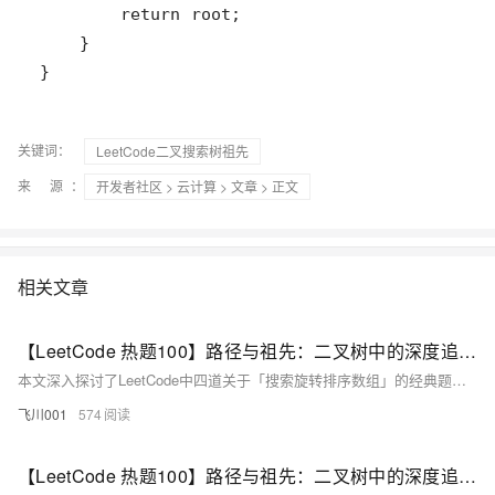
}
关键词：
LeetCode二叉搜索树祖先
来 源：
开发者社区
>
云计算
>
文章
> 正文
相关文章
【LeetCode 热题100】路径与祖先：二叉树中的深度追踪技巧（力扣33 / 81/ 153/154）（Go语言版）
本文深入探讨了LeetCode中四道关于「搜索旋转排序数组」的经典题目，涵盖了无重复和有重复元素的情况。通过二分查找的变形应用，文章详细解析了每道题的解题思路和Go语言实现代码。关键点包括判断有序区间、处理重复元素以及如何缩小搜索范围。文章还总结了各题的异同，并推荐了类似题目，帮助读者全面掌握二分查找在旋转数组中的应用。无论是初学者还是有经验的开发者，都能从中获得实用的解题技巧和代码实现方法。
飞川001
574
【LeetCode 热题100】路径与祖先：二叉树中的深度追踪技巧（力扣437 / 236 ）（Go语言版）