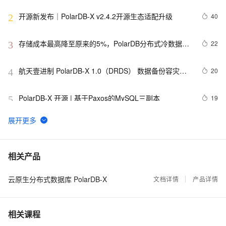
开源新发布｜PolarDB-X v2.4.2开源生态适配升级
40
2
存储成本最高降至原来的5%，PolarDB分布式冷数据归
22
3
档的业务实践
航天壹进制 PolarDB-X 1.0（DRDS） 数据备份容灾解
20
4
决方案
PolarDB-X 开源 | 基于Paxos的MySQL三副本
19
5
PolarDB-X最佳实践系列（三）：如何实现高效的分页
17
6
查询
Linux 环境 国产银河麒麟V10操作系统安装 Polardb-X 
17
7
相关产品
数据库 单机版 rpm 包 教程
云原生分布式数据库 PolarDB-X
PolarDB-X 集中式三节点高可用集群部署 & Java 场景 
文档详情
产品详情
16
8
CRUD 应用
Linux 环境 Debian 10 操作系统安装 Polardb-X 数据库 
16
9
相关课程
单机版 deb 包 教程