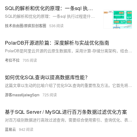
SQL的解析和优化的原理：一条sql 执行过程是什么？
SQL的解析和优化的原理：一条sql 执行过程是什么？
技术自由圈/原疯狂创客圈
536
PolarDB开源进阶篇：深度解析与实战优化指南
PolarDB是阿里云开源的云原生数据库，采用计算-存储分离架构，结合高性能共享存储与Parallel Raft多副本一致性协议，实现微秒级延迟和卓越性能。本文深入解析其架构设计，涵盖智能调度层、性能优化技巧（如查询优化器调优和分布式事务提升）、高可用与容灾配置、扩展功能开发指南以及监控运维体系。同时，通过电商平台优化案例展示实际应用效果，并展望未来演进方向，包括AI结合、多模数据库支持及Serverless架构发展。作为云原生数据库代表，PolarDB为开发者提供了强大支持和广阔前景。
考拉不拉
705
如何优化SQL查询以提高数据库性能？
这篇文章以生动的比喻介绍了优化SQL查询的重要性及方法。它首先将未优化的SQL查询比作在自助餐厅贪多嚼不烂的行为，强调了只获取必要数据的必要性。接着，文章详细讲解了四种优化策略：**精简选择**（避免使用`SELECT *`）、**专业筛选**（利用`WHERE`缩小范围）、**高效联接**（索引和限制数据量）以及**使用索引**（加速搜索）。此外，还探讨了如何避免N+1查询问题、使用分页限制结果、理解执行计划以及定期维护数据库健康。通过这些技巧，可以显著提升数据库性能，让查询更高效流畅。
游客mass6jalwg5qm
725
基于SQL Server / MySQL进行百万条数据过滤优化方案
对百万级别数据进行高效过滤查询，需要综合使用索引、查询优化、表分区、统计信息和视图等技术手段。通过合理的数据库设计和查询优化，可以显著提升查询性能，确保系统的高效稳定运行。
蓝易云
942