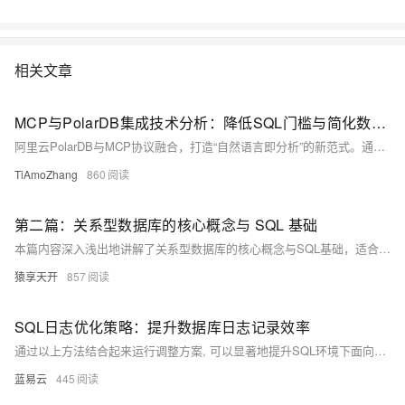
相关文章
MCP与PolarDB集成技术分析：降低SQL门槛与简化数据可视化流程的机制解析
阿里云PolarDB与MCP协议融合，打造“自然语言即分析”的新范式。通过云原生数据库与标准化AI接口协同，实现零代码、分钟级从数据到可视化洞察，打破技术壁垒，提升分析效率99%，推动企业数据能力普惠化。
TiAmoZhang
860
第二篇：关系型数据库的核心概念与 SQL 基础
本篇内容深入浅出地讲解了关系型数据库的核心概念与SQL基础，适合有一定计算机基础的学习者。文章涵盖数据库的基本操作（CRUD）、数据类型、表的创建与管理等内容，并通过实例解析SELECT、INSERT、UPDATE、DELETE等语句的用法。此外，还推荐了多种学习资源与实践建议，帮助读者巩固知识。学完后，你将掌握基础数据库操作，为后续高级学习铺平道路。
猿享天开
857
SQL日志优化策略：提升数据库日志记录效率
通过以上方法结合起来运行调整方案, 可以显著地提升SQL环境下面向各种搜索引擎服务平台所需要满足标准条件下之数据库登记作业流程综合表现; 同时还能确保系统稳健运行并满越用户体验预期目标.
蓝易云
445