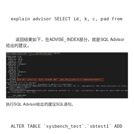
explain advisor SELECT id, k, c, pad from sbt
返回结果如下，在ADVISE_INDEX部分，就是SQL Advisor
给出的建议。
执行SQL Advisor给出的建议SQL语句。
ALTER TABLE `sysbench_test`.`sbtest1` ADD GLO