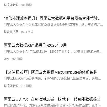
赵渝强老师
636
10倍处理效率提升！阿里云大数据AI平台发布智能驾驶数据预处理解决方案
阿里云大数据AI平台推出智能驾驶数据预处理解决方案，助力车企构建高效稳定的数据处理流程。相比自建方案，数据包处理效率提升10倍以上，推理任务提速超1倍，产能翻番，显著提高自动驾驶模型产出效率。该方案已服务80%以上中国车企，支持多模态数据处理与百万级任务调度，全面赋能智驾技术落地。
探索云世界
1594
阿里云大数据AI产品月刊-2025年8月
阿里云大数据& AI 产品技术月刊【2025年 8 月】，涵盖 8 月技术速递、产品和功能发布、市场和客户应用实践等内容，帮助您快速了解阿里云大数据& AI 方面最新动态。
xxrjl
755
【赵渝强老师】阿里云大数据MaxCompute的体系架构
阿里云MaxCompute是快速、全托管的EB级数据仓库解决方案，适用于离线计算场景。它由计算与存储层、逻辑层、接入层和客户端四部分组成，支持多种计算任务的统一调度与管理。
赵渝强老师
911
阿里云ODPS：在AI浪潮之巅，铸就下一代智能数据根基
在智能爆炸时代，ODPS正从传统数据平台进化为“AI操作系统”。面对千亿参数模型与实时决策挑战，ODPS通过流批一体架构、多模态处理、智能资源调度等技术创新，大幅提升效率与智能化水平。从自动驾驶到医疗联合建模，从数字孪生到低代码AI开发，ODPS正重塑企业数据生产力，助力全球客户在算力洪流中抢占先机。