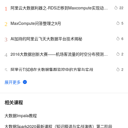
阿里云大数据利器之-RDS迁移到Maxcompute实现动态
22
1
分区
MaxCompute问答整理之9月
5
2
AI加持的阿里云飞天大数据平台技术揭秘
6
3
2016大数据创新大赛——机场客流量的时空分布预测模
2
4
型解析
阿里云TSDB在大数据集群监控中的方案与实战
2
5
如何使用Tunnel SDK上传/下载MaxCompute复杂类型数
8
6
据
大数据生态中的 RocketMQ 5.0
1
7
相关课程
大数据Impala教程
DTS数据同步集成MaxCompute数仓
3
8
大数据Spark2020最新课程（知识精讲与实战演练）第二阶段