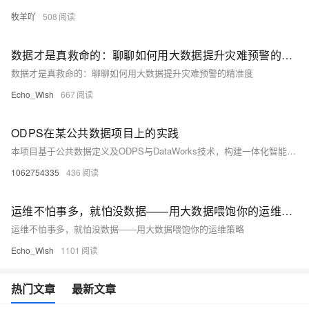
牧羊吖
508
数据才是真救命的：聊聊如何用大数据提升灾难预警的精准度
数据才是真救命的：聊聊如何用大数据提升灾难预警的精准度
Echo_Wish
667
ODPS在某公共数据项目上的实践
本项目基于公共数据定义及ODPS与DataWorks技术，构建一体化智能化数据平台，涵盖数据目录、归集、治理、共享与开放六大目标。通过十大子系统实现全流程管理，强化数据安全与流通，提升业务效率与决策能力，助力数字化改革。
1062754335
436
运维不怕事多，就怕没数据——用大数据喂饱你的运维策略
运维不怕事多，就怕没数据——用大数据喂饱你的运维策略
Echo_Wish
1101
热门文章
最新文章