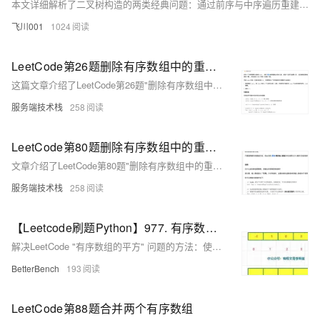
本文详细解析了二叉树构造的两类经典问题：通过前序与中序遍历重建二叉树（LeetCode 105），以及将有序数组转化为平衡二叉搜索树（BST，LeetCode 108）。文章从核心思路、递归解法到实现细节逐一拆解，强调通过索引控制子树范围以优化性能，并对比两题的不同构造逻辑。最后总结通用构造套路，提供进阶思考方向，帮助彻底掌握二叉树构造类题目。
飞川001
1024
LeetCode第26题删除有序数组中的重复项
这篇文章介绍了LeetCode第26题"删除有序数组中的重复项"的解题方法，通过使用双指针技巧，高效地去除数组中的相邻重复元素。
服务端技术栈
258
LeetCode第80题删除有序数组中的重复项 II
文章介绍了LeetCode第80题"删除有序数组中的重复项 II"的解法，利用双指针技术在O(1)空间复杂度内原地删除重复元素，并总结了双指针技术在处理有序数组问题中的应用。
服务端技术栈
258
【Leetcode刷题Python】977. 有序数组的平方
解决LeetCode "有序数组的平方" 问题的方法：使用Python内置的快速排序、直接插入排序（但会超时）和双指针技术，并给出了每种方法的Python实现代码。
BetterBench
193
LeetCode第88题合并两个有序数组