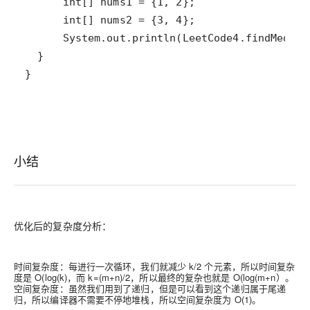
}
小结
优化后的复杂度分析：
时间复杂度：每进行一次循环，我们就减少 k/2 个元素，所以时间复杂
度是 O(log(k)，而 k=(m+n)/2，所以最终的复杂也就是 O(log(m+n）。
空间复杂度：虽然我们用到了递归，但是可以看到这个递归属于尾递
归，所以编译器不需要不停地堆栈，所以空间复杂度为 O(1)。