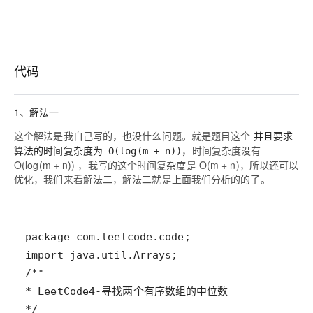
代码
1、解法一
这个解法是我自己写的，也没什么问题。就是题目这个
并且要求
，时间复杂度没有
算法的时间复杂度为 O(log(m + n))
O(log(m + n)) ，我写的这个时间复杂度是 O(m + n)，所以还可以
优化，我们来看解法二，解法二就是上面我们分析的的了。