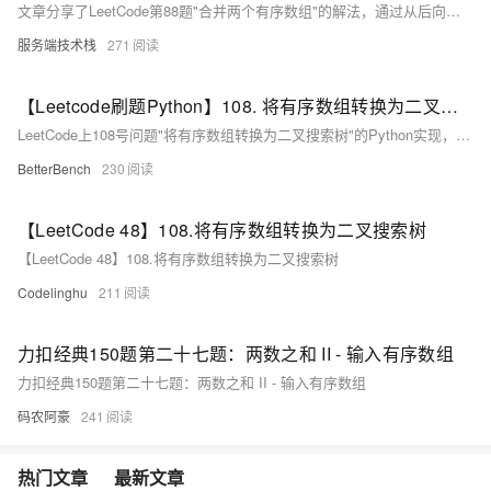
文章分享了LeetCode第88题"合并两个有序数组"的解法，通过从后向前的合并策略避免了数组元素的前移，使用三个指针高效地完成了合并过程。
服务端技术栈
271
【Leetcode刷题Python】108. 将有序数组转换为二叉搜索树
LeetCode上108号问题"将有序数组转换为二叉搜索树"的Python实现，通过递归选取数组中间值作为根节点，构建高度平衡的二叉搜索树。
BetterBench
230
【LeetCode 48】108.将有序数组转换为二叉搜索树
【LeetCode 48】108.将有序数组转换为二叉搜索树
Codelinghu
211
力扣经典150题第二十七题：两数之和 II - 输入有序数组
力扣经典150题第二十七题：两数之和 II - 输入有序数组
码农阿豪
241
热门文章
最新文章