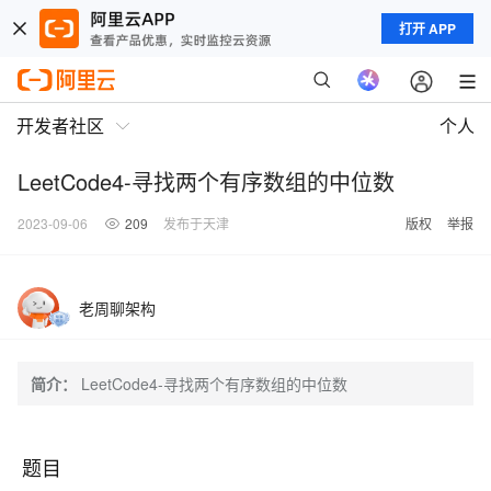
打开 APP
开发者社区
个人
LeetCode4-寻找两个有序数组的中位数
2023-09-06
209
发布于天津
版权
举报
老周聊架构
简介：
LeetCode4-寻找两个有序数组的中位数
题目