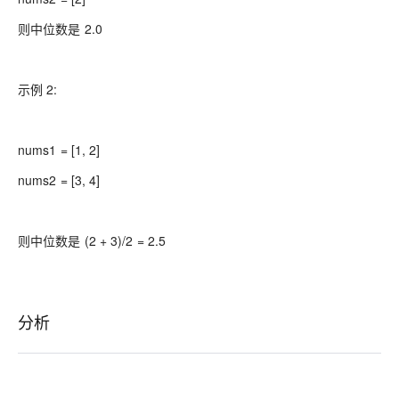
则中位数是 2.0
示例 2:
nums1 = [1, 2]
nums2 = [3, 4]
则中位数是 (2 + 3)/2 = 2.5
分析