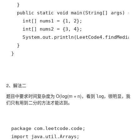
}
2、解法二
题目中要求时间复杂度为 O(log(m + n)，看到
，很明显，我
log
们只有用到二分的方法才能达到。