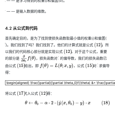
— — 是学习得到的权重(
)和偏置(b)。
θ
w
— — 是输入数据的维数。
n
4.2 从公式到代码
首先确定目的，是为了找到使损失函数取最小值的权重(
)和偏置(
w
)。我们找到了吗？我们找到了。他们的计算式就是公式
，所
b
(
12
)
以我们的代码核心部分就是实现公式
，对于这个公式，重要
(
12
)
的部分是
，损失函数对
的偏导数，我们的损失函数已
∂
∂
θ
0
f
(
θ
)
θ
由公式
给出，即
，公式
对
求偏导
(
15
)
f
(
θ
)
=
L
(
θ
;
x
,
y
)
(
15
)
θ
得：
\begin{aligned} \frac{\partial}{\partial \theta_0}f(\theta) &= \frac{\p
\begin{aligned} \frac{\partial}{\partial \theta_0}f(\theta) &= \frac{\partial
将公式
代入公式
得：
(
17
)
(
12
)
(18)
θ
←
θ
0
−
α
·
2
·
(
y
^
(
x
,
θ
0
)
−
y
)
·
x