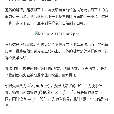
OA
企业级人与Ag
用
计
至
舰
炼-
服
锋
DataWorks
量
定
为
台
办
智能客服
划
15
1亿+ 大模型 tokens 和 
版）
应
个人版上线、团队版降价；千
务
先锋实践拓展 
制
Data Agent 驱动的一站式
通俗的解释，是模拟下山，每次沿着当前位置最陡峭最易下山的方
服
公
秒
元/
用
金
小
市
系
悟
大
务
向前进一小步，然后继续沿下一个位置最陡方向前进一小步。这样
140+云
月
模
融
千
飞
云
程
场
生
统
模
产
版
伙
送.CN域名，送备案
模
问
一步一步走下去，一直走到觉得我们已经到了山脚。
天
防
序
型
态
云端极速 AI 
品
力
AI
丰富多元化的应用模
发
伴
火
财
服
免
Night
解
时
平
APP
布
墙
税
务
费
Plan
刻
AI
台-
大
开发
时
决
云原生的云上边界网络安全
管
平
试
支
应
模
模
刻
虽然这样很好理解，但这只是给不懂梯度下降算法的小白讲的形象
方
理
服
台
客
用
建
持
用
型
型
所见，即是所
案
务
比喻，最终要落实到算法上代码上，具体的过程是怎么样的呢？还
百
户
站
Qwen
产品新客免费试用，最长1
体
服
400
生
炼
案
大
系
得靠数学推导。
3.8-
验
务
电
AI
态
-
例
模
统
大
Max
平
话
实
伙
全
型
模
算法作用于损失函数(也称目标函数、代价函数、误差函数)，是为
台
行
NEW
在线体验全尺寸、多种模态
训
伴
妙
型
百
业
广
夜间 5 折，Qwen/Me
营
了找到使损失函数取最小值的权重(
)和偏置(
)。
w
b
自
多模态内
ACA
炼-
生
告
Happy
从基础到进阶，
然
认
智
态
营
系
设损失函数为
，要寻找最优的
和
，为便于计
l
(
x
,
w
,
b
,
y
)
w
b
语
证
能
解
销
列
言
算，抽象出函数描述
，这里
，只是描述形式不
f
(
w
,
b
)
f
=
l
体
体
决
大
处
验
同。同时设
，
为转置符号，此时
是一个二维列向
方
θ
=
(
w
,
b
)
T
T
θ
模
灵活可视化地构建企业级
理
案
助力企业全员 AI 认知与能
型
量。
人
新一代 AI 视频生成模型
数
开