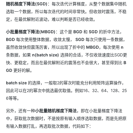
随机梯度下降法(SGD)
：每次迭代计算梯度，从整个数据集中随机
选取一个数据，所以每次迭代的时间非常快。但收敛时震荡，不稳
定，在最优解附近波动，难以判断是否已经收敛。
小批量梯度下降法(MBGD)
：这个是
BGD
和
SGD
的折中方法，
BGD
每次使用整体数据，收敛太慢，
SGD
每次只使用一条数据，
虽然收敛快但震荡厉害，所以出现了折中的
MBGD
，每次使用
n
条数据，如果
n(batch size)
选择的合适，不仅收敛速度比SGD更
快、更稳定，而且在最优解附近的震荡也不会很大，甚至得到比
B
GD
更好的解。
batch size
的选择，一般取2的幂次时能充分利用矩阵运算操作，
因此可以在2的幂次中挑选最优取值。例如16、32、64、128、25
6等等。
另外，还有一种
小批量随机梯度下降法
，即在小批量梯度下降法
中，获取批次数据时，不是按原有输入顺序选取数据，而是先把原
有输入数据打乱，再选取批次数据，代码如下：