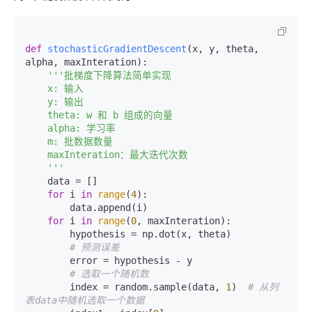
def
stochasticGradientDescent
(
x, y, theta, 
alpha, maxInteration
):

'''批梯度下降算法简单实现

    x: 输入

    y: 输出

    theta: w 和 b 组成的向量

    alpha: 学习率

    m: 批数据数量

    maxInteration：最大迭代次数

    '''
    data = []

for
 i 
in
range
(
4
):

        data.append(i)

for
 i 
in
range
(
0
, maxInteration):

        hypothesis = np.dot(x, theta)

# 预测误差
        error = hypothesis - y

# 选取一个随机数
        index = random.sample(data, 
1
)  
# 从列
表data中随机选取一个数据