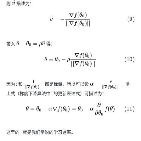
则
描述为：
v
→
(9)
v
→
=
−
∇
f
(
θ
0
)
|
|
∇
f
(
θ
0
)
|
|
带入
得：
θ
−
θ
0
=
ρ
v
→
(10)
θ
=
θ
0
−
ρ
∇
f
(
θ
0
)
|
|
∇
f
(
θ
0
)
|
|
因为
和
都是标量，所以可以设
，则
ρ
1
|
|
∇
f
(
θ
0
)
|
|
α
=
ρ
|
|
∇
f
(
θ
0
)
|
|
上式（梯度下降算法中
的更新表达式）可描述为：
θ
(11)
θ
=
θ
0
−
α
∇
f
(
θ
0
)
=
θ
0
−
α
∂
∂
θ
0
f
(
θ
)
这里的
就是我们常说的学习速率。
α