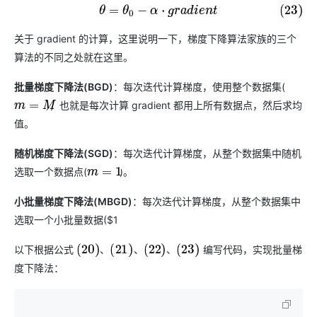
(23)
θ
=
θ
0
−
α
·
g
r
a
d
i
e
n
t
关于 gradient 的计算，这里说明一下，梯度下降算法家族的三个
算法的不同之处就在这里。
批量梯度下降法(BGD)
：每次迭代计算梯度，使用整个数据集(
)，也就是每次计算 gradient 都用上所有数据点，然后求均
m
=
M
值。
随机梯度下降法(SGD)
：每次迭代计算梯度，从整个数据集中随机
选取一个数据点(
)。
m
=
1
小批量梯度下降法(MBGD)
：每次迭代计算梯度，从整个数据集中
选取一个小批量数据($1
以下根据公式
编写代码，实现批量梯
、
、
、
(
20
)
、
(
21
)
、
(
22
)
、
(
23
)
度下降法：