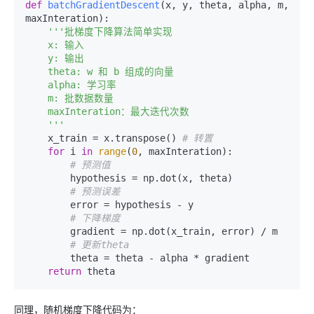
def
batchGradientDescent
(
x, y, theta, alpha, m, 
maxInteration
):

'''批梯度下降算法简单实现

    x: 输入

    y: 输出

    theta: w 和 b 组成的向量

    alpha: 学习率

    m: 批数据数量

    maxInteration：最大迭代次数

    '''
    x_train = x.transpose() 
# 转置
for
 i 
in
range
(
0
, maxInteration):

# 预测值
        hypothesis = np.dot(x, theta)

# 预测误差
        error = hypothesis - y

# 下降梯度
        gradient = np.dot(x_train, error) / m

# 更新theta
        theta = theta - alpha * gradient

return
同理，随机梯度下降代码为：