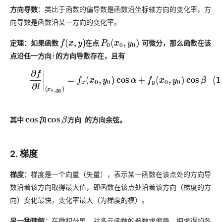
存储
服
频
与
询
全
营
认
管
势
务 (IDaaS)
伙伴
企
赋能
园
里
程
云
发
子
方向导数
：类比于函数的偏导数是函数沿坐标轴方向的变化率，方
大
大
存
云
Max
K3
伙
专
部
务
生
销
合
证
JAVA
理
身
公
OpenClaw
计划
出
合作
招
模
云
安全
序
计
大
书
官
模
储
聚
网络与CDN
大模型服务与应用平台
伴
家
HOT
NEW
认
向导数是函数沿某一方向的变化率。
中
从图文生成到
成
成
份
司
型
管理能力上
（繁
海
聘
OPC
算
赛
方
型
OSS
AI
技
全
证
推动算力普惠，释放
心
自
伙
实
注
线
花）
大
Salesforce
镜
创
网络
轻
推
严
安全
术
大
稳定、安全、高
能
AI
定理：如果函数
在点
可微分，那么函数在该
助
智能体时代全能旗舰模型
Kimi 最新旗舰模
f
(
x
,
y
)
P
0
(
x
0
,
y
0
)
管理和优化成本
伴
名
册
会
国际版订
技
入
像
销
新
模
训
量
荐
选
产
服
多元化、高性能、安
环
广
服
弹
信
认
点沿任一方向
的方向导数存在，且有
型
l
阅
术
MaxCompute
门
站
助
可观测
练
应
返
售
权
HappyHorse-
Qwen3-
品
务
无
中间件
境
告
上
务
性
云
用
证
领
MaxFrame 提
学
力
营
用
现
益
1.1-
TTS-
数
生
影
伙
创
云
计
栖
分
(1)
∂
f
∂
l
|
(
x
0
,
y
0
)
=
f
x
(
x
0
,
y
0
)
cos
α
+
f
y
友
(
x
0
,
y
0
)
cos
β
先
供自动弹性内
习
计
Qwen3.7-
Deepseek-
上云与迁云
企
操
服
计
T2V
Flash
字
态
云
精选AI
数据库
在
作
短
迁
伴
我
算
大
合
盟
存功能
赛
划
Plus
v4-
业
作
务
划
证
伙
电
线
信
移
图文、视频一
合
会
作
天
稳
合
信
要
pro
企业出海
增
至高百万元 Token
系
器
书
伴
脑
AI
推荐新用户得奖励，单订单
服
大数据计算
让文字生成流
离线语音
作
计
域
定
作
Milvus 弹性
息
反
值
统
管
用
快速构建应用程序和网站，
OCR
代
务
随时随地安全接
能看、能想、能动手的多模
活
AI
最
计
划
可
伸缩功能新
Token
产
服
政企业务
计
公
馈
云
理
量
其中
和
是方向
的方向余弦。
文字
维
cos
ρ
cos
β
l
旗舰 MoE 大模型
媒体服务
动
观
建
划
靠
佳
WordPress
增节点支持
Plan
品
务
工
云
工
服
加
识别
服
划
短
告
全
测
站
范围
实
HappyHorse-
Cosyvoi
模
生
台
单
数
开
务
速
务
信
更
我
企业服务与云通信
云
景
云
安
0 代码专业建
Ubuntu
Qwen3-
1.1-
V3-
型
态
发
服
践
据
物
（原
计
服
要
存
全
无
多
官
2. 梯度
VL-
GLM-
I2V
Flash
订
伙
AI 原生数据
票
务
库
SSL
划
Tuya
务
高校专属算力普惠，学生认
建
储
域名与网站
合
Red
影
网
AI
企
支
Plus
5.2
安
阅
伴
库服务发布
查
魔
RDS
证
物联
云
新老同享
议
合
规
国内短信简单易
Hat
生
公
短
梯度
：梯度是一个向量（矢量），表示某一函数在该点处的方向导
短
业
持
计
工
Agent 数据
验
全
书）
网平
搭
全托管，含MySQL、Postgr
上
图生视频，流
高表现力
作
终端用户计算
态
告
剧/
信
划
作
数沿着该方向取得最大值，即函数在该点处沿着该方向（梯度的方
网关
成
我
免
视觉 Coding、空间感
1M上下文，专为长
台阿
分
SUSE
实现全站HTTPS，
春
云
计
合
ModelSco
漫
天
专
台
NEW
合
要
里云
析
人
长
向）变化最快，变化率最大（为梯度的模）。
晚
健
费
原
划
Serverless
作
剧
气
区
作
云原生数据
Qwen3.8-Max 
投
版
师
工
Qoder
康
生
计
试
VPN
魔搭
AI助力短剧
Wan2.7-
Fun-
预
建
伙
库 PolarDB
云
诉
数
报
智
状
数
另一种理解
开发工具
：在微积分里，对多元函数的参数求偏导，把求得的各
面向真实软件的智能
划
服