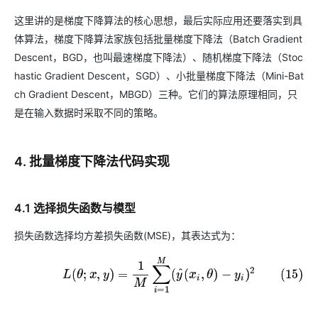
这里讲的是梯度下降算法的核心思想，最后实际应用还要落实到具
体算法，梯度下降算法家族包括批量梯度下降法（Batch Gradient
Descent，BGD，也叫最速梯度下降法）、随机梯度下降法（Stoc
hastic Gradient Descent，SGD）、小批量梯度下降法（Mini-Bat
ch Gradient Descent，MBGD）三种。它们的算法原理相同，只
是在输入数据时采取不同的策略。
4. 批量梯度下降法代码实现
4.1 选择损失函数与模型
损失函数选择均方差损失函数(MSE)，其表达式为：
(15)
L
(
θ
;
x
,
y
)
=
1
M
∑
i
=
1
M
(
y
^
(
x
i
,
θ
)
−
y
i
)
2