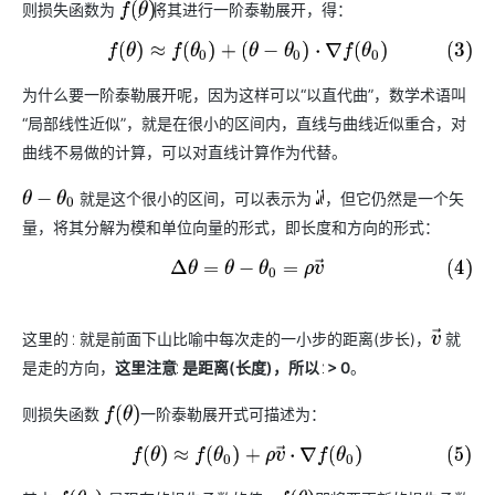
工
据
则损失函数为
，将其进行一阶泰勒展开，得：
f
(
θ
)
发
智
标
者
能
(3)
f
(
θ
)
≈
f
(
θ
0
)
+
(
θ
−
θ
0
)
·
∇
f
(
θ
0
)
注
生
平
态
台
机
为什么要一阶泰勒展开呢，因为这样可以“以直代曲”，数学术语叫
解
PAI
器
“局部线性近似”，就是在很小的区间内，直线与曲线近似重合，对
决
学
AI Native 的
方
曲线不易做的计算，可以对直线计算作为代替。
习
案
就是这个很小的区间，可以表示为
，但它仍然是一个矢
θ
−
θ
0
Δ
θ
AI
大模型解决方
量，将其分解为模和单位向量的形式，即长度和方向的形式：
开
案
发
(4)
Δ
θ
=
θ
−
θ
0
=
ρ
v
→
和
快
10
多
与
AI
速
分
模
AI
应
这里的
就是前面下山比喻中每次走的一小步的距离(步长)，
就
ρ
v
→
部
钟
态
智
用
署
微
数
能
是走的方向，
这里注意
是距离(长度)，所以
> 0
。
解
ρ
ρ
Dify，
调：
据
体
决
高
让
信
进
方
则损失函数
的一阶泰勒展开式可描述为：
f
(
θ
)
效
0.6B
息
行
案
搭
模
提
实
(5)
f
(
θ
)
≈
f
(
θ
0
)
+
ρ
v
→
·
∇
f
(
θ
0
)
建
型
取
时