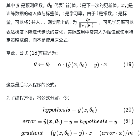
其中
是预测函数，
代表当前值，
是下一次的更新值，
是
y
^
θ
0
θ
x
,
y
训练数据的输入值与标签值，
是学习率，由于
是常数，
是标
α
2
α
量，可以将
并入
，则实际上的
为
，可见学习率可以
2
α
α
2
ρ
|
|
∇
f
(
θ
0
)
|
|
表达梯度下降迭代步长的变化，实际应用中常常人为赋值或使用特
定策略赋值，而不是使用原公式。
至此，公式
可描述为：
(
18
)
(19)
θ
←
θ
0
−
α
·
(
y
^
(
x
,
θ
0
)
−
y
)
·
x
这是最后写入程序的公式。
为了编程方便，将公式分解，令：
(20)
h
y
p
o
t
h
e
s
i
s
=
y
^
(
x
,
θ
0
)
(21)
e
r
r
o
r
=
y
^
(
x
,
θ
0
)
−
y
=
h
y
p
o
t
h
e
s
i
s
−
y
(22)
g
r
a
d
i
e
n
t
=
(
y
^
(
x
,
θ
0
)
−
y
)
·
x
=
(
e
r
r
o
r
·
x
)
/
m