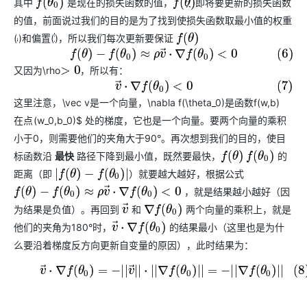
AI
媲
音
其中
是现在的损失函数的值，
是即将要更新的损失函数
f
(
θ
0
)
f
(
θ
)
从文本、图片
应
美
视
的值，前面说过我们的目的是为了找到使损失函数取最小值的权重
用
235B
频
超
(
)和偏置(
)，所以我们每次更新要保证
w
b
f
(
θ
)
模
通
强
依托云原生高可用架构,实现
(6)
f
(
θ
)
−
f
(
θ
0
)
≈
ρ
v
→
·
∇
f
(
θ
0
)
<
0
型
话
辅
\rho
10
助，
又
因
为
，
所
以
有
：
用1%尺寸在特定领
构建支持
又
因
为
>
0
，
所
以
有
：
分
Bolt.diy
(7)
v
→
·
∇
f
(
θ
0
)
<
0
钟
即
一
构
\vec v
\nabla f(\theta_0)
f(w,b)
这
里
注
意
，
是
一
个
向
量
，
是
函
数
这
里
注
意
，
是
一
个
向
量
，
是
函
数
在
刻
步
建
(w_0,b_0)$ 处的梯度，它也是一个向量。要两个向量的乘积
在
点
在
点
聊
拥
搞
大
小于0，则需要他们的夹角大于90°。再次想到我们的目的，使目
天
有
定
模
系
DeepSeek-
创
型
标函数沿
最快
路径下降到最小值，既然要最快，
与
的
f
(
θ
)
f
(
θ
0
)
统
R1
意
应
距离（即
）就要越大越好，根据公式
|
f
(
θ
)
−
f
(
θ
0
)
|
中
满
建
用
，就是结果越小越好（因
f
(
θ
)
−
f
(
θ
0
)
≈
ρ
v
→
·
∇
f
(
θ
0
)
<
0
增
血
站
的
加
版
安
为结果是负值）。再回到
和
两个向量的乘积上，就是
v
→
通过自然语言
∇
f
(
θ
0
)
一
全
多种方案随心选，轻松解
他们的夹角为180°时，
的结果最小（这里也是为什
v
→
·
∇
f
(
θ
0
)
个
防
么要沿着梯度反方向更新自变量的原因），此时结果为：
AI
护
助
体
(8)
v
→
·
∇
f
(
θ
0
)
=
−
|
|
v
→
|
|
·
|
|
∇
f
(
θ
0
)
|
|
=
−
|
|
∇
f
(
θ
0
)
|
|
手
系
在企业官网、通讯软件中为客
通过阿里