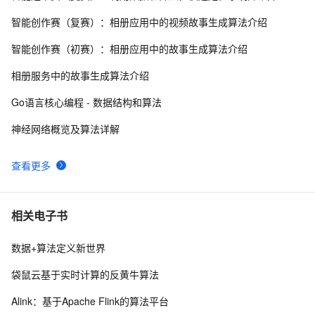
智能创作赛（复赛）：相册应用中的视频故事生成算法介绍
【转】算法基础（二）：栈的应用 --- 迷宫解题
6
9
智能创作赛（初赛）：相册应用中的故事生成算法介绍
微软的22道数据结构算法面试题
9
10
相册服务中的故事生成算法介绍
Go语言核心编程 - 数据结构和算法
神经网络概览及算法详解
查看更多
相关电子书
数据+算法定义新世界
袋鼠云基于实时计算的反黄牛算法
Alink：基于Apache Flink的算法平台