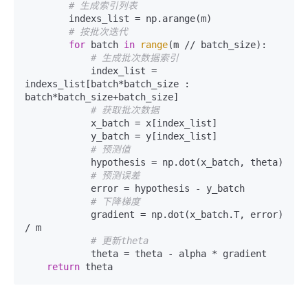
# 生成索引列表
        indexs_list = np.arange(m)

# 按批次迭代
for
 batch 
in
range
(m // batch_size):

# 生成批次数据索引
            index_list = 
indexs_list[batch*batch_size : 
batch*batch_size+batch_size]

# 获取批次数据
            x_batch = x[index_list]

            y_batch = y[index_list]

# 预测值
            hypothesis = np.dot(x_batch, theta)

# 预测误差
            error = hypothesis - y_batch

# 下降梯度
            gradient = np.dot(x_batch.T, error) 
/ m

# 更新theta
            theta = theta - alpha * gradient

return