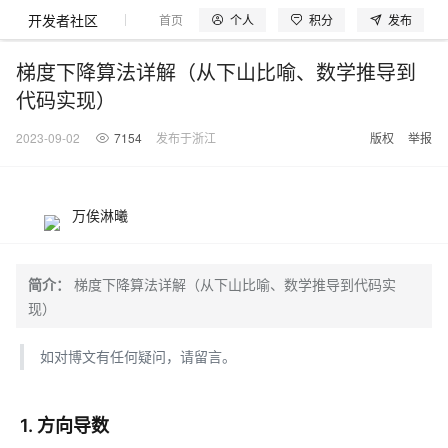
开发者社区
个人
积分
发布
首页
模型体验
探索云世界
问产品
动手实
梯度下降算法详解（从下山比喻、数学推导到
代码实现）
2023-09-02
7154
发布于浙江
版权
举报
大模型
产品
解决方案
权益
定价
云市场
伙伴
服务
了解阿里云
产品动态
精
精选解决方案
普
产
精
成
售
为
AI
价
数
成
企
天
AI
配
基
产
阿
市
创
专
服
开
加
千问AI平台
大模型
阿里云 OPC
选
惠
品
选
为
前
什
特
格
据
为
业
池
场
置
础
品
里
场
新
业
务
发
入
创新助力计
千问办公，解锁你的工作
千问官方 MaaS 平台
睿译宝，AI翻译排
Qwen Audio：打造专属 AI 语音助手
为企业打
一句话生成原生可编辑精美 PPT 文稿
万俟淋曦
NEW
NEW
Qwen3.8-
产
上
定
商
销
咨
么
惠
计
与
产
增
大
景
报
软
伙
云
活
加
服
伙
者
我
划
企业级Agent产品，直接交付可用成果
Max 模型上
上传文档即自动完成翻译和格式还原
Qwen-Audio-3.0-Realtime 端到端实时语音角色扮演
输入一句话想法, 轻松生成专业的 PPT
品
云
价
城
售
询
选
算
API
品
值
赛
体
价
件
伴
认
动
速
务
伴
社
们
线
至高可申
智
伙
择
器
伙
服
验
器
合
证
合
区
Agency Agents：拥有专属领域专家
GLM-5.2：长任务时代开源旗舰模型
即刻拥有 DeepSeek-V4-Pro
一键部
HOT
大模型
启
简介：
梯度下降算法详解（从下山比喻、数学推导到代码实
精选产品
精选解决方案
大
普
在
域
云
2026
上
请百万元
数
伴
阿
伴
务
作
作
多领域专家智能体,一键组建 AI 虚拟交付团队
Open
真正可用的 1M 上下文,一次完成代码全链路开发
轻松解锁专属 DeepSeek-V4-Pro
一键购买专属联机服务器，轻松开启游戏
了解云产品的定价详情
AI
模
惠
线
名
服
阿里
云
据
现）
AI
网
AI
Windows
域
Careers
Token 补
里
计
计
Search 向量
普
自助选配和估算价格
一站式生成采
人工智能与机器学习
AI
型
上
服
与
务
云峰
场
集
Coding
站
算
名
分
产
企
大
博
云
HappyHorse 打造一站式影视创作平台
Hermes Agent，打造自进化智能体
5 分钟轻松部署
划
划
漫剧工坊：一站式动画创作平台
贴，五大
检索版支持
HOT
惠
服
云
务
网
器
会
景
宝塔
社
建
法
文本
图
语
智能编程，一键
销
品
业
模
文
如对博文有任何疑问，请留言。
云
视频检索
可视化编排打通从文字构思到成片全链路闭环
自主进化，持久记忆，越用越聪明
从聊天伙伴进化为能主动干活的本地数字员工
快速生产连贯的高质量长漫剧
权
手
权益加速
计算
互联网应用开发
务
官
站
ECS
组
Linux
商
会
设
大
伙
生
支
型
生成
片
音
Pipeline 功
益
阿里
阿
Al
上
价
机
平
方
合
标
招
提供智能易用的域名
安全可靠、弹性
OPC 成
赛
问
AI
伴
态
持
认
能
售
快速拥有专属 OpenClaw
Claude Code + GStack 打造工程团队
和
低代码高效构建企业门户网站
识
10 分钟搭建微信、支付宝小程序
云
里
MaaS
三
CentOS
至高享 1亿+免费 tok
大数据
台
力
购
容器
成
多
什
格
聘
答
电
集
计
证
功
MaaS
云
服务
让AI从“聊天伙伴”进化为能干活的“数字员工”
要
安装技能 GStack，拥有专属 AI 工程团队
以可视化方式快速构建移动和 PC 门户网站
备
高效部署网站，快速应用到小程序
后
视
别
1. 方向导数
百
荐
端
么
云
千
对
覆盖90
咨
本
优
商
成
划
Docker
应用身份服
产品
中
伙伴
素
案
校
阿
现代化应用
炼
小
是
开
电
问
象
Qwen3.8-
Kimi-
云服务器38元/年起，超