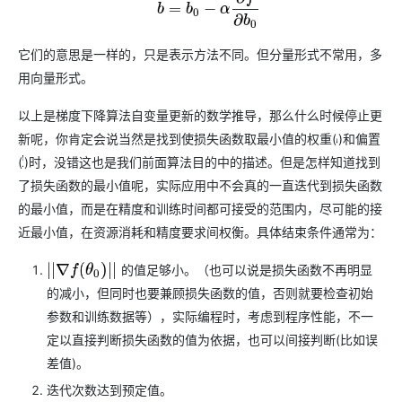
它们的意思是一样的，只是表示方法不同。但分量形式不常用，多
用向量形式。
以上是梯度下降算法自变量更新的数学推导，那么什么时候停止更
新呢，你肯定会说当然是找到使损失函数取最小值的权重(
)和偏置
w
(
)时，没错这也是我们前面算法目的中的描述。但是怎样知道找到
b
了损失函数的最小值呢，实际应用中不会真的一直迭代到损失函数
的最小值，而是在精度和训练时间都可接受的范围内，尽可能的接
近最小值，在资源消耗和精度要求间权衡。具体结束条件通常为：
的值足够小。（也可以说是损失函数不再明显
|
|
∇
f
(
θ
0
)
|
|
的减小，但同时也要兼顾损失函数的值，否则就要检查初始
参数和训练数据等），实际编程时，考虑到程序性能，不一
定以直接判断损失函数的值为依据，也可以间接判断(比如误
差值)。
迭代次数达到预定值。