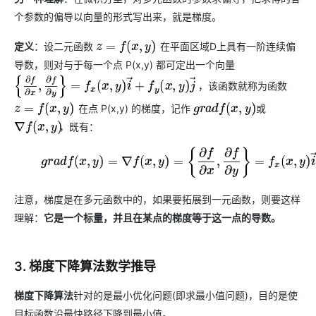
ModelScope
用
T2V
ASR
报
蓝
千
伴
Agentic
上
站
据
告
能
态
据
SSL
务
AI
个参数的偏导以向量的形式写出来，就是梯度。
查
凌
问
培
Database 发
奥
库
平
Salesforce
小
Qoder
库
证
迁移与运维管理
实
办
询
解
OA
研
办
训
布
运
合
文戏情感细腻
支持中英
台
On
CN
PolarDB
高
书
践
程
公
定义
：设二元函数
在平面区域D上具有一阶连续偏
z
=
f
(
x
,
y
)
决
究
公，
与
之
作
PAI
Alibaba
专有云
基于千问大模型等，
100%兼容MyS
校
快
序
电
AI智能应用
方
报
限
认
导数，则对与于每一个点 P(x,y) 都可定出一个向量
旅
计
堡
Cloud
创
大
递
合
子
案
告
时
证
模
划
垒
Consulting
新
一站式AI开发、训练和推
云
容
物
，该函数就称为函数
{
∂
f
∂
x
,
∂
f
∂
y
}
=
f
x
(
x
,
y
)
i
→
+
f
y
(
x
,
y
)
j
→
智
合
云
免
型
作
大
AI
大模
与
限
机
Partner 合
中
原
器
流
能
同
查
栖
费
云
白
量
模
在点 P(x,y) 的梯度，记作
或
模
应
型原
z
=
f
(
x
,
y
)
g
r
a
d
f
(
x
,
y
)
作计划
心
云
生
服
查
客
询
战
试
网
防
皮
积
板
云
解
型
用
生应
大
务
，既有：
畅
询
∇
f
(
x
,
y
)
服
合
略
用
络
火
书
AI
分
建
工
析
数
Kubernetes
服
构
用
捷
作
参
自动承接线索
新
合
墙
大
加
站
开
DNS
(2)
g
r
a
d
f
(
x
,
y
)
=
∇
f
(
x
,
y
)
=
{
∂
f
∂
x
,
∂
f
∂
y
}
=
f
x
(
x
,
y
)
i
→
+
f
y
(
x
据
版
通
务
建
伙
考
老
作
模
倍
物
企
计
ACK
覆盖公网/内网、递归/权威
主
Qoder
千
伴
同
定
计
型
NEW
Tableau
算
业
提供一站式管理容
云
AI
机
问
HOT
享
制
划
科
销
你的AI工作搭子，
订阅
大
服
注意，梯度是在多元函数中的，如果要拓展到一元函数，则要这样
登
应
上
安
办
活
建
研
售
最高领取价值200元试用
千
大
数
务
录
的
Salesforce
全
公
用
理解：
它是一个标量，并且在某点的梯度等于这一点的导数。
面向真实软件
站
合
与
万
动
AI空
问
模
据
MaxCompute
合
中
On
NEW
作
AI
服
小
中课
AI
型
开
面向分析的企业级Sa
作
国
模
Alibaba
万
产
务
智
堂在
平
服
AI
发
AI
伙
板
Cloud ISV
有
一站式A
品
生
AI
线直
台-
务
3. 梯度下降算法数学推导
ERP
生
治
看
应
伴
小
合作计划
无
免
态
建
播课
Token
平
产
理
见
管
程
用
界
伶
费
合
站
CRM
堂
Plan
台
力
梯度下降算法
针对的是最小优化问题(即求最小值问题)，目的是使
平
新
理
序
鹊
试
作
及
低
（旗
百
NEW
先
台
成
力
后
目标函数沿最快路径下降到最小值。