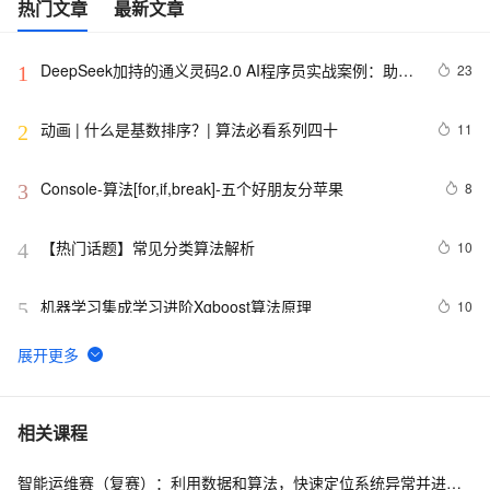
热门文章
最新文章
DeepSeek加持的通义灵码2.0 AI程序员实战案例：助力
23
1
嵌入式开发中的算法生成革新
动画 | 什么是基数排序？| 算法必看系列四十
11
2
Console-算法[for,if,break]-五个好朋友分苹果
8
3
【热门话题】常见分类算法解析
10
4
机器学习集成学习进阶Xgboost算法原理
10
5
【滤波跟踪】基于卡尔曼滤波算法实现飞行物体运动轨迹
3
6
预测附matlab代码
数组求和算法系列
6
7
相关课程
智能运维赛（复赛）：利用数据和算法，快速定位系统异常并进行根因分析
游戏人工智能——A*寻路算法实践
5
8