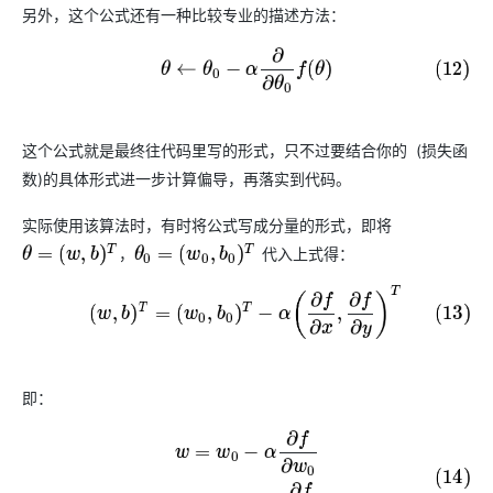
另外，这个公式还有一种比较专业的描述方法：
(12)
θ
←
θ
0
−
α
∂
∂
θ
0
f
(
θ
)
这个公式就是最终往代码里写的形式，只不过要结合你的
(损失函
f
数)的具体形式进一步计算偏导，再落实到代码。
实际使用该算法时，有时将公式写成分量的形式，即将
代入上式得：
，
θ
=
(
w
,
b
)
T
，
θ
0
=
(
w
0
,
b
0
)
T
(13)
(
w
,
b
)
T
=
(
w
0
,
b
0
)
T
−
α
(
∂
f
∂
x
,
∂
f
∂
y
)
T
即：
(14)
w
=
w
0
−
α
∂
f
∂
w
0
b
=
b
0
−
α
∂
f
∂
b
0