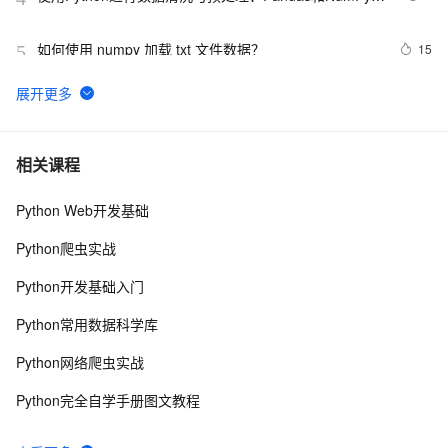
应用
如何使用 numpy 加载 txt 文件数据？
15
5
Pytorch实践中的list、numpy、torch.tensor之间数据格式
4
6
的相互转换方法
【Python-Numpy】numpy.stack()的解析与使用
8
7
相关课程
Python Web开发基础
【Numpy库学习笔记】Numpy中dim、shape和size的理
7
8
解
Python爬虫实战
谷歌开源计算框架JAX：比Numpy快30倍，还可在TPU上
6
9
Python开发基础入门
运行！
向量化操作简介和Pandas、Numpy示例
7
10
Python常用数据科学库
Python网络爬虫实战
Python完全自学手册图文教程