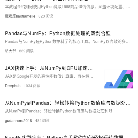
本教程介绍如何使用Python爬取1688商品详情信息，涵盖环境配置、代码编写、数据处理及合法合规注意事项，助你快速掌握商品数据抓取与保存技巧。
魔羯座liaotianfeile
823
Pandas与NumPy：Python数据处理的双剑合璧
Pandas与NumPy是Python数据科学的核心工具。NumPy以高效的多维数组支持数值计算，适用于大规模矩阵运算；Pandas则提供灵活的DataFrame结构，擅长处理表格型数据与缺失值。二者在性能与功能上各具优势，协同构建现代数据分析的技术基石。
站大爷
869
JAX快速上手：从NumPy到GPU加速的Python高性能计算库入门教程
JAX是Google开发的高性能数值计算库，旨在解决NumPy在现代计算需求下的局限性。它不仅兼容NumPy的API，还引入了自动微分、GPU/TPU加速和即时编译（JIT）等关键功能，显著提升了计算效率。JAX适用于机器学习、科学模拟等需要大规模计算和梯度优化的场景，为Python在高性能计算领域开辟了新路径。
Deephub
1034
从NumPy到Pandas：轻松转换Python数值库与数据处理利器
从NumPy到Pandas：轻松转换Python数值库与数据处理利器
gudanhero2018
484
NumPy实践宝典：Python高手教你如何轻松玩转数据处理！