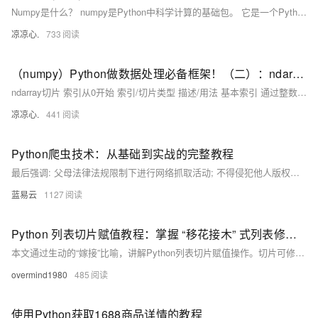
Numpy是什么？ numpy是Python中科学计算的基础包。 它是一个Python库，提供多维数组对象、各种派生对象(例如掩码数组和矩阵)以及用于对数组进行快速操作的各种方法，包括数学、逻辑、形状操作、排序、选择、I/0 、离散傅里叶变换、基本线性代数、基本统计运算、随机模拟等等。 Numpy能做什么？ numpy的部分功能如下: ndarray，一个具有矢量算术运算和复杂广播能力的快速且节省空间的多维数组 用于对整组数据进行快速运算的标准数学函数(无需编写循环)。 用于读写磁盘数据的工具以及用于操作内存映射文件的工具。 线性代数、随机数生成以及傅里叶变换功能。 用于集成由C、C++
凉凉心.
733
（numpy）Python做数据处理必备框架！（二）：ndarray切片的使用与运算；常见的ndarray函数：平方根、正余弦、自然对数、指数、幂等运算；统计函数：方差、均值、极差；比较函数...
ndarray切片 索引从0开始 索引/切片类型 描述/用法 基本索引 通过整数索引直接访问元素。 行/列切片 使用冒号：切片语法选择行或列的子集 连续切片 从起始索引到结束索引按步长切片 使用slice函数 通过slice(start,stop,strp)定义切片规则 布尔索引 通过布尔条件筛选满足条件的元素。支持逻辑运算符 &、|。
凉凉心.
441
Python爬虫技术：从基础到实战的完整教程
最后强调: 父母法律法规限制下进行网络抓取活动; 不得侵犯他人版权隐私利益; 同时也要注意个人安全防止泄露敏感信息.
蓝易云
1127
Python 列表切片赋值教程：掌握 “移花接木” 式列表修改技巧
本文通过生动的“嫁接”比喻，讲解Python列表切片赋值操作。切片可修改原列表内容，实现头部、尾部或中间元素替换，支持不等长赋值，灵活实现列表结构更新。
overmind1980
485
使用Python获取1688商品详情的教程