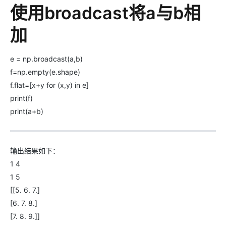
使用broadcast将a与b相
加
e = np.broadcast(a,b)
f=np.empty(e.shape)
f.flat=[x+y for (x,y) in e]
print(f)
print(a+b)
输出结果如下：
1 4
1 5
[[5. 6. 7.]
[6. 7. 8.]
[7. 8. 9.]]