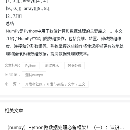
[7., 9.]]), array([[4., 4.],
[9., 0.]]), array([[9., 8.],
[2., 7.]])]
总结
NumPy是Python中用于数值计算和数据处理的关键库之一。本文
介绍了NumPy中常用的数组操作，包括变维、转置、修改数组维
度、连接和分割数组等。熟练掌握这些操作将使您能够更有效地处
理和操作多维数组数据，提高数据处理的效率。
文章标签：
Python
测试技术
数据处理
关键词：
测试numpy
来 源：
开发者社区
>
开发与运维
>
文章
> 正文
相关文章
（numpy）Python做数据处理必备框架！（一）：认识numpy；从概念层面开始学习ndarray数组：形状、数组转置、数值范围、矩阵...