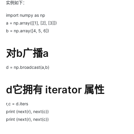
实例如下：
import numpy as np
a = np.array([[1], [2], [3]])
b = np.array([4, 5, 6])
对b广播a
d = np.broadcast(a,b)
d它拥有 iterator 属性
r,c = d.iters
print (next(r), next(c))
print (next(r), next(c))