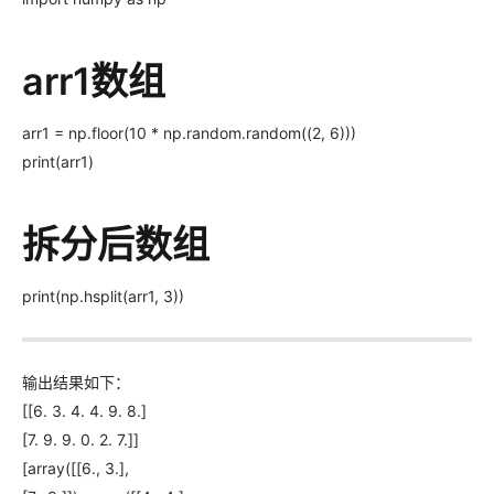
arr1数组
arr1 = np.floor(10 * np.random.random((2, 6)))
print(arr1)
拆分后数组
print(np.hsplit(arr1, 3))
输出结果如下：
[[6. 3. 4. 4. 9. 8.]
[7. 9. 9. 0. 2. 7.]]
[array([[6., 3.],