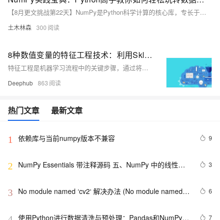
【8月更文挑战第22天】NumPy是Python科学计算的核心库，专长于大型数组与矩阵运算，并提供了丰富的数学函数。首先需安装NumPy (`pip install numpy`)。之后可通过创建数组、索引与切片、执行数学与逻辑运算、变换数组形状及类型、计算统计量和进行矩阵运算等操作来实践学习。NumPy的应用范围广泛，从基础的数据处理到图像处理都能胜任，是数据科学领域的必备工具。
土木林森
300
8种数值变量的特征工程技术：利用Sklearn、Numpy和Python将数值转化为预测模型的有效特征
特征工程是机器学习流程中的关键步骤，通过将原始数据转换为更具意义的特征，增强模型对数据关系的理解能力。本文重点介绍处理数值变量的高级特征工程技术，包括归一化、多项式特征、FunctionTransformer、KBinsDiscretizer、对数变换、PowerTransformer、QuantileTransformer和PCA，旨在提升模型性能。这些技术能够揭示数据中的潜在模式、优化变量表示，并应对数据分布和内在特性带来的挑战，从而提高模型的稳健性和泛化能力。每种技术都有其独特优势，适用于不同类型的数据和问题。通过实验和验证选择最适合的变换方法至关重要。
Deephub
863
热门文章
最新文章
依赖库与当前numpy版本不兼容
9
1
NumPy Essentials 带注释源码 五、NumPy 中的线性代
3
2
数
No module named ‘cv2‘ 解决办法 (No module named 
6
3
‘numpy‘ 等所有报错均可解决)
使用Python进行数据清洗与预处理：Pandas和NumPy的
7
4