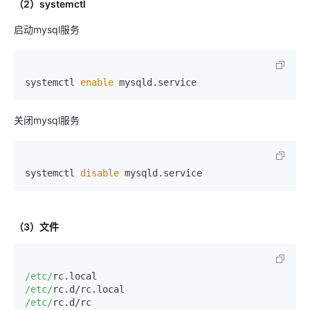
（2）systemctl
启动mysql服务
systemctl 
enable
关闭mysql服务
systemctl 
disable
（3）文件
/etc/
/etc/
/etc/