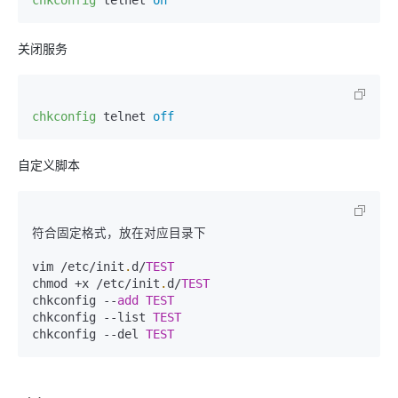
chkconfig
 telnet 
on
关闭服务
chkconfig
 telnet 
off
自定义脚本
符合固定格式，放在对应目录下

vim /etc/init
.
d/
TEST
chmod +x /etc/init
.
d/
TEST
chkconfig --
add
TEST
chkconfig --list 
TEST
chkconfig --del 
TEST