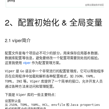
2、配置初始化 & 全局变量
2.1 viper简介
配置文件是每个项目必不可少的部分，用来保存应用基本数据、
数据库配置等信息，避免要修改一个配置项需要到处找的尴尬。
这里我使用
viper
作为配置管理方案。
是
语言中一个非常流行的配置管理库，它可以帮助程序
Viper
Go
员在应用程序中加载和解析各种配置格式，如
JSON、YAML、
等。
库提供了一个简单的接口，允许开发人员
TOML、INI
Viper
通过各种方法来访问和管理配置。
下面是
库的一些主要特点：
Viper
设置默认值
从
、
、
、
、
和
JSON
TOML
YAML
HCL
envfile
Java properties
格式的配置文件读取配置信息