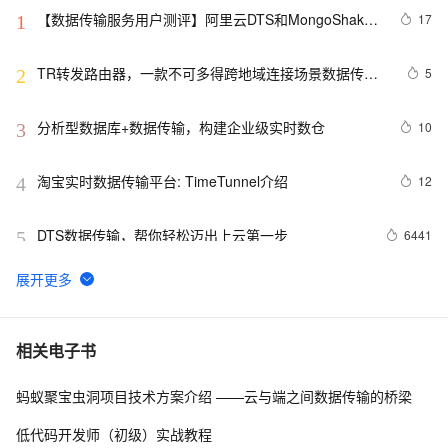
【数据传输服务用户测评】阿里云DTS和MongoShake
17
1
的性能对比
TR转发路由器，一款不可多得跨地域连接场景数据传输
5
2
产品。
分析型数据库+数据传输，构建企业级实时数仓
10
3
淘宝实时数据传输平台: TimeTunnel介绍
12
4
DTS数据传输，帮你轻松迈出上云第一步
6441
5
HTTPS：如何确保您的网站数据传输安全？
11
6
FileZilla软件的下载、服务器站点配置与数据传输方法
9
7
相关电子书
蚂蚁聚宝虫洞项目技术方案介绍 ——云与端之间数据传输的桥梁
【WebRTC原理探索】更进一步，核心组件RTP/RTCP数
6
8
据传输协议 
低代码开发师（初级）实战教程