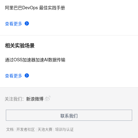
网络通信的核心机制：Socket如何实现高效数据传输
6
9
阿里巴巴DevOps 最佳实践手册
（上）
消息（2）——联机下的数据传输，socket传输字串及复
1
10
查看更多
杂类型
相关实验场景
通过OSS加速器加速AI数据传输
查看更多
关注我们：
新浪微博
联系我们
文档
|
开发者社区
|
天池大赛
|
培训与认证