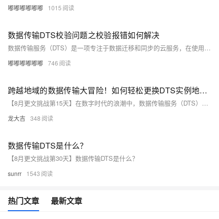
嘟嘟嘟嘟嘟嘟
1015
数据传输DTS校验问题之校验报错如何解决
数据传输服务（DTS）是一项专注于数据迁移和同步的云服务，在使用过程中可能遇到多种问题，本合集精选常见的DTS数据传输问题及其答疑解惑，以助用户顺利实现数据流转。
嘟嘟嘟嘟嘟嘟
746
跨越地域的数据传输大冒险！如何轻松更换DTS实例地域，全面攻略揭秘！
【8月更文挑战第15天】在数字时代的浪潮中，数据传输服务（DTS）是企业跨地域扩张的重要桥梁。然而，更换DTS实例地域就像是一场冒险旅程，充满了未知和挑战。本文将带你踏上这场跨越地域的数据传输大冒险，揭示如何轻松更换DTS实例地域的秘密。无论你是追求速度的迁移高手，还是成本敏感的手动操作者，这里都有你需要的答案。让我们一起探索这个神秘的世界，解锁数据传输的无限可能！
龙大吉
348
数据传输DTS是什么？
【8月更文挑战第30天】数据传输DTS是什么？
sunrr
1543
热门文章
最新文章