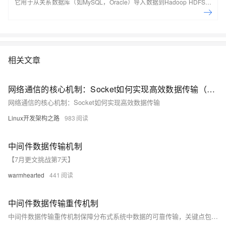
它用于从关系数据库（如MySQL，Oracle）导入数据到Hadoop HDFS，
并从Hadoop文件系统导出到关系数据库。 本课程主要讲解了Sqoop的设
计思想及原理、部署安装及配置、详细具体的使用方法技巧与实操案例、
企业级任务管理等。结合日常工作实践，培养解决实际问题的能力。本课
程由黑马程序员提供。
相关文章
网络通信的核心机制：Socket如何实现高效数据传输（上）
网络通信的核心机制：Socket如何实现高效数据传输
Linux开发架构之路
983
中间件数据传输机制
【7月更文挑战第7天】
warmhearted
441
中间件数据传输重传机制
中间件数据传输重传机制保障分布式系统中数据的可靠传输，关键点包括确认应答（发送方等待接收方ACK）、超时重传（设定数据包超时时间）、序列号与窗口控制（有序重组及提高效率）、流量与拥塞控制（避免接收方缓冲区溢出和网络拥塞）、错误检测（使用校验和等检测并重传错误数据包）、日志重试策略（记录失败信息并动态调整策略）以及备份容错（使用备份服务器保证数据可用性）。这些机制确保数据在复杂网络环境下的完整性和一致性。