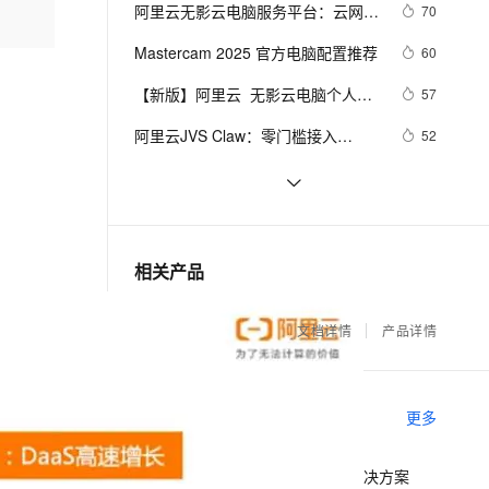
安全
我要投诉
e-1.1-I2V
Cosyvoice-V3-Flash
阿里云无影云电脑服务平台：云网端
70
PolarDB
上云场景组合购
Milvus 弹性伸缩功能新增节
伴
融合的新一代云上办公全解析
漫剧创作，剧本、分镜、视频高效生成
100%兼容MySQL、PostgreSQL，兼容Oracle，支持集中和分布式
覆盖90%+业务场景，专享组合折扣价
点支持范围
畅自然，细节丰富
高表现力语音合成大模型，语音克隆听感自然
VPN
Mastercam 2025 官方电脑配置推荐
60
ernetes 版 ACK
云聚AI 严选权益
AI 原生数据库服务发布
SSL 证书
【新版】阿里云  无影云电脑个人版 
2V
Fun-ASR
57
，一键激活高效办公新体验
理容器应用的 K8s 服务
精选AI产品，从模型到应用全链提效
Agent 数据网关
功能介绍及配置价格表
文戏情感细腻自然，动作戏激烈拳拳到肉，实现更强表演能力
支持中英文自由切换，具备更强的噪声鲁棒性
堡垒机
阿里云JVS Claw：零门槛接入
52
AI 用量加速计划
云原生数据库 PolarDB
OpenClaw，云上安全“养虾”神器
防火墙
、识别商机，让客服更高效、服务更出色。
新老同享，达量后返
Agentic Database 发布
阿里云无影云电脑入口及全面测评：
43
技术特性、场景适配与综合体验解析
主机安全
应用
阿里云无影云电脑免费试用与新购活
38
动参考：免费试用1个月，新购59元
千问办公
NEW
阿里云无影云电脑完整使用指南：从
34
AI 应用及服务市场
相关产品
3个月起
的智能体编程平台
一站式AI生产力平台
账号开通到配置、接入、管理与运维
全流程
AI 应用
伶鹊
无影云电脑
文档详情
产品详情
企业级人与Agent协作平台，接入和调度多个数字员工
智能客服平台，对话机器人、对话分析、智能外呼
大模型
大模型服务平台百炼 - 全妙
自然语言处理
相关电子书
应用创作平台
多模态内容创作工具，已接入 DeepSeek
更多
数据标注
机器学习
无影云电脑，构建云上安全办公解决方案