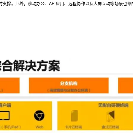
时
支撑
。
此外，
移动办公
、
AR 应用
、
远程协作以及
大屏
互动
等
场景
也都