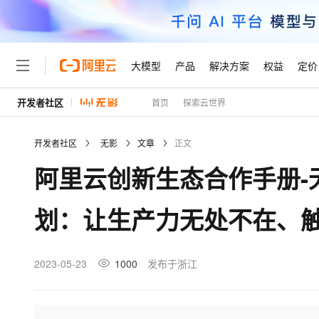
大模型
产品
解决方案
权益
定价
开发者社区
首页
探索云世界
大模型
产品
解决方案
权益
定价
云市场
伙伴
服务
了解阿里云
精选产品
精选解决方案
普惠上云
产品定价
精选商城
成为销售伙伴
售前咨询
为什么选择阿里云
千问AI平台
开发者社区
无影
文章
正文
了解云产品的定价详情
大模型服务平台百炼
千问办公，解锁你的工作
普惠上云 官方力荐
分销伙伴
在线服务
网站建设
什么是云计算
大
阿里云创新生态合作手册-
大模型服务与应用平台
企业级Agent产品，直接
云服务器38元/年起，超
咨询伙伴
多端小程序
技术领先
云上成本管理
售后服务
轻量应用服务器
Agency Agents：拥
官方推荐返现计划
大模型
精选产品
精选解决方案
Salesforce 国际版订阅
稳定可靠
划：让生产力无处不在、
管理和优化成本
推荐新用户得奖励，单订单
销售伙伴合作计划
自助服务
友盟天域
安全合规
人工智能与机器学习
AI
文本生成
云数据库 RDS
HappyHorse 打造一
云工开物
无影生态合作计划
在线服务
观测云
分析师报告
高校专属算力普惠，学生认
计算
互联网应用开发
2023-05-23
1000
发布于浙江
Qwen3.8-Max
HOT
Salesforce On Alibaba C
工单服务
Tuya 物联网平台阿里云
研究报告与白皮书
人工智能平台 PAI
快速拥有专属 OpenClaw
大模
Consulting Partner 合
大数据
容器
智能体时代全能旗舰模型
免费试用
短信专区
一站式AI开发、训练和推
蓝凌 OA
AI 大模型销售与服务生
现代化应用