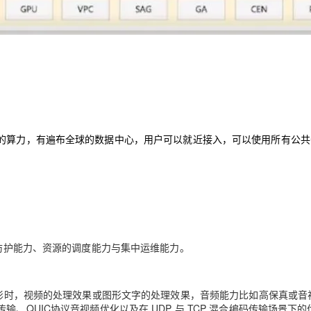
的算力，有遍布全球的数据中心，用户
可以就
近接入，
可以
使用所有公共
。
防护能力
、
资源的调度能力
与
集中运维能力。
影
时
，视频的处理效果
或
图形文字的处理效果
，
音频能力
比如
高保真
或
音
传输
、QUIC
协议音视频优化以及在 UDP
与
TCP 混合编码传输场景
下
的