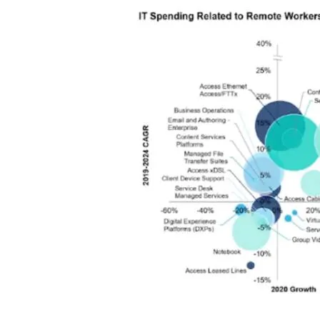
AI 应用
10分钟微调：让0.6B模型媲美235B模
多模态数据信
型
依托云原生高可用架构,实现Dify私有化部署
用1%尺寸在特定领域达到大模型90%以上效果
一个 AI 助手
超强辅助，Bol
即刻拥有 DeepSeek-R1 满血版
在企业官网、通讯软件中为客户提供 AI 客服
多种方案随心选，轻松解锁专属 DeepSeek