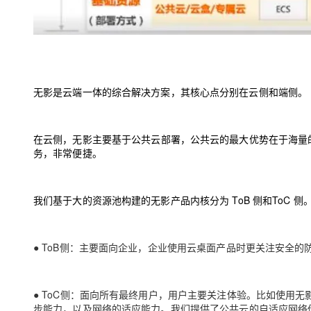
无影是云端一体的综合解决方案，其核心点分别在云侧和端侧。
在
云侧
，
无影
主要
基于公共云部署，
公
共云的最大优势
在于
海量
务，非常便捷。
我们
基于大的资源池构建
的
无影
产品内核
分为
ToB 侧
和
ToC 侧
●
ToB侧
：主要面向企业
，
企业
使用云桌面产品
时
更关注安全的
●
ToC侧
：
面向所有最终用户，
用户主要
关注体验。
比如
使用无
步
能力，以及
网络的适应能力
。我们提供了
公共云的自适应网络