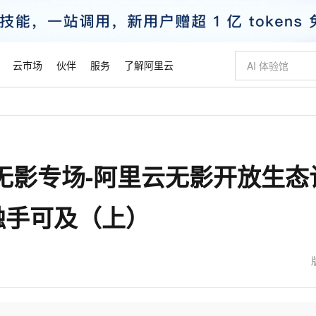
云市场
伙伴
服务
了解阿里云
AI 特惠
数据与 API
成为产品伙伴
企业增值服务
最佳实践
价格计算器
AI 场景体
基础软件
产品伙伴合
阿里云认证
市场活动
配置报价
大模型
自助选配和估算价格
新方式
睿译宝，AI翻译排版一步到位
智启 AI 普惠权益
产品生态集成认证中心
企业支持计划
云上春晚
域名与网站
千问官方 MaaS 平台，为开发者和 Agent 而生，新用户赠送 1 亿 + tokens 额度
Qwen Aud
AI Coding
阿里云Maa
2026 阿里云
云服务器 E
为企业打
数据集
Windows
大模型认证
模型
NEW
NEW
无影专场-阿里云无影开放生态
交付可用成果
值低价云产品抢先购
上传文档即自动完成翻译和格式还原
至高享 1亿+免费 tokens，加速 Al 应用落地
提供智能易用的域名与建站服务
智能编程，一键
安全可靠、
产品生态伙伴
专家技术服务
云上奥运之旅
弹性计算合作
阿里云中企出
手机三要素
宝塔 Linux
全部认证
价格优势
有专属领域专家
GLM-5.2：长任务时代开源旗舰模型
阿里云 OPC 创新助力计划
千问大模型
即刻拥有 DeepS
AI 电商营销
对象存储 O
大模型
产品生态伙伴工作台
企业增值服务台
云栖战略参考
云存储合作计
云栖大会
身份实名认证
CentOS
训练营
触手可及（上）
推动算力普惠，释放技术红利
最高返9万
多领域专家智能体,一键组建 AI 虚拟交付团队
快速构建应用程序和网站，即刻迈出上云第一步
至高百万元 Token 补贴，加速一人公司成长
多元化、高性能、安全可靠的大模型服务
真正可用的 1M 上下文,一次完成代码全链路开发
轻松解锁专属 Dee
从图文生成到
云上的中国
数据库合作计
活动全景
短信
Docker
图片和
站式影视创作平台
Hermes Agent，打造自进化智能体
Token Plan 模型订阅计划
数字证书管理服务（原SSL证书）
5 分钟轻松部署
AI 广告创作
无影云电脑
企业成长
NEW
信息公告
看见新力量
云网络合作计
OCR 文字识别
JAVA
证享300元代金券
可视化编排打通从文字构思到成片全链路闭环
全托管，含MySQL、PostgreSQL、SQL Server、MariaDB多引擎
自主进化，持久记忆，越用越聪明
Qwen3.8-Max 首发尝鲜，限时加量 10 倍，夜间低至2折
实现全站HTTPS，呈现可信的WEB访问
图文、视频一
随时随地安
魔搭 Mode
Kimi-K3
HappyHors
NEW
loud
服务实践
官网公告
金融模力时刻
Salesforce O
版
发票查验
全能环境
Claude Code + GStack 打造工程团队
千问办公，限时限量积分加倍
Qoder
低代码高效构
AI 建站
短信服务
型
NEW
作计划
Kimi 最新旗舰模型，长程编程与推理利器
让文字生成流
计划
创新中心
魔搭 ModelSc
健康状态
理服务
让AI从“聊天伙伴”进化为能干活的“数字员工”
安装技能 GStack，拥有专属 AI 工程团队
你的AI工作搭子，覆盖日常办公高频场景
面向真实软件的智能体编程平台
0 代码专业建
客户案例
天气预报查询
操作系统
态合作计划