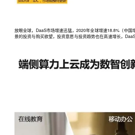
放眼全球，DaaS
市场增
速
迅猛
，
2020
年全球增速
18.8%
（
中国
景的投资
与
购买欲望
，
投资意愿
与
投资
趋势也在高速增长，Daa