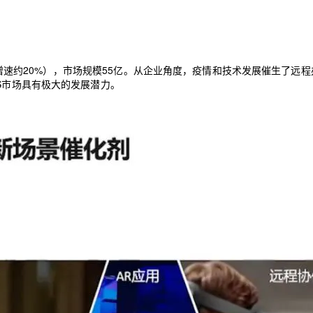
增速约
20%
），
市场规模
55
亿
。
从企业角度，
疫情
和
技术发展催生了远程
S市场具有极大的
发展潜力。