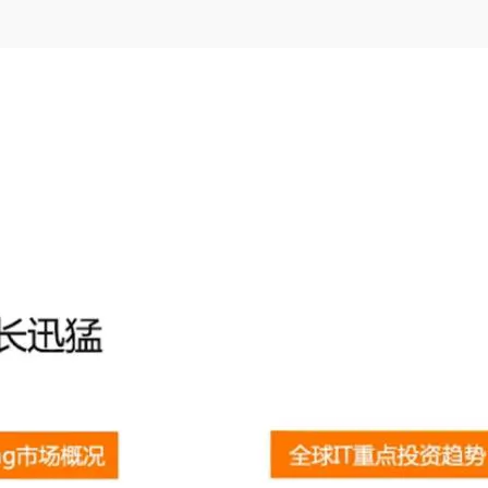
Deepseek-v4-pro
HappyHors
同享
万小智 AI 建站低至 15元/月
Qoder CN
AI 短剧/漫剧
云原生数据库 
快递物流查询
WordPress
成为服务伙
高校合作
点，立即开启云上创新
覆盖公网/内网、递归/权威、移动APP等全场景解析服务
送.CN域名，送备案服务码
基于千问大模型等，支持代码智能生成、研发智能问答
AI助力短剧
态智能体模型
旗舰 MoE 大模型，百万上下文与顶尖推理能力
图生视频，流
Ubuntu
服务生态伙伴
云工开物
企业应用
Works
Night Plan 支持 Qwen 3.8-Max
云原生大数据计算服务 MaxCompute
AI 办公
容器服务 Kub
NEW
GLM-5.2
Wan2.7-T
Red Hat
30+ 款产品免费体验
Data Agent 驱动的一站式 Data+AI 开发治理平台
夜间 5 折，Qwen/Meoo/TokenPlan 客户专享
面向分析的企业级SaaS模式云数据仓库
AI智能应用
提供一站式管
科研合作
视觉 Coding、空间感知、多模态思考等全面升级
1M上下文，专为长程任务能力而生
ERP
堂（旗舰版）
SUSE
智能客服
CRM
防护产品
2个月
自动承接线索
建站小程序
OA 办公系统
AI 应用构建
大模型原生
力提升
财税管理
模板建站
Qoder
大模型服务平台百炼-应用模版
HOT
NEW
面向真实软件
个人版上线、团队版降价；千问3.8-Max首发发尝鲜
丰富多元化的应用模版和解决方案
400电话
定制建站
万有无界
大模型服务平台百炼-智能体
方案
广告营销
模板小程序
的模型效果
灵活可视化地构建企业级 Agent
定制小程序
秒悟
人工智能平台 PAI
APP 开发
云端极速 AI 
新一代 AI 视频生成模型，深度适配广告营销等场景
AI Native 的算法工程平台，一站式完成建模、训练、推理服务部署
建站系统