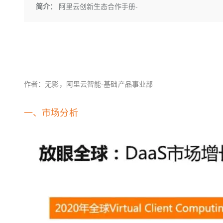
存储
天池大赛
Qwen3.7-Plus
简介：
阿里云创新生态合作手册-
云解析DNS
解决方案免费试用 新老
电子合同
最高领取价值200元试用
能看、能想、能动手的多模
安全
网络与CDN
AI 算法大赛
畅捷通
大数据开发治理平台 Data
AI 产品 免费试用
网络
安全
云开发大赛
Qwen3-VL-Plus
Tableau 订阅
1亿+ 大模型 tokens 和 
可观测
入门学习赛
中间件
AI空中课堂在线直播课
云防火墙
140+云产品 免费试用
上云与迁云
云原生的云上边界网络安全
产品新客免费试用，最长1
数据库
作者：无影，阿里云智能
-
基础产品事业部
生态解决方案
大模型服务
企业出海
大模型ACA认证体验
大数据计算
一、
市场分析
助力企业全员 AI 认知与能
行业生态解决方案
千问AI平台-Token Plan
政企业务
媒体服务
开发者生态解决方案
企业服务与云通信
千问AI平台-模型体验
AI 开发和 AI 应用解决
在线体验全尺寸、多种模态
域名与网站
Happy 系列大模型
终端用户计算
Serverless
开发工具