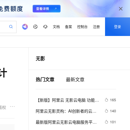
文档
备案
控制台
注册
登录
验
作计划
器
AI 活动
专业服务
服务伙伴合作计划
开发者社区
加入我们
产品动态
服务平台百炼
阿里云 OPC 创新助力计划
无影
一站式生成采购清单，支持单品或批量购买
io：打造专属 AI 语音助手
S产品伙伴计划（繁花）
峰会
CS
造的大模型服务与应用开发平台
一句话生成原生可编辑精美 PPT 文稿
AI 生产力先锋
Al MaaS 服务伙伴赋能合作
域名
博文
Careers
至高可申请百万元
Qwen3.8-Max 模型上线
计
开启高性价比 AI 编程新体验
弹性可伸缩的云计算服务
Qwen-Audio-3.0-Realtime 端到端实时语音角色扮演
输入一句话想法, 轻松生成专业的 PPT
先锋实践拓展 AI 生产力的边界
Token 补贴，五大权
计划
海大会
伙伴信用分合作计划
商标
问答
社会招聘
热门文章
最新文章
益加速 OPC 成功
eek-V4-Pro
SS
一键部署幻兽帕鲁游戏服务器
飞天发布时刻
HOT
Open Search 向量检索版支
划
备案
电子书
校园招聘
pSeek-V4-Pro
视频创作，一键激活电商全链路生产力
稳定、安全、高性价比、高性能的云存储服务
一键购买专属联机服务器，轻松开启游戏
所见，即是所愿
持视频检索 Pipeline 功能
更多支持
划
公司注册
镜像站
视频生成
语音识别与合成
专属 QwenPaw
漫剧工坊：一站式动画创作平台
AI 实训营
HOT
应用身份服务 (IDaaS)
【新版】阿里云 无影云电脑 功能介
165
合作伙伴培训与认证
划
上云迁移
站生成，高效打造优质广告素材
全接入的云上超级电脑
从聊天伙伴进化为能主动干活的本地数字员工
快速生产连贯的高质量长漫剧
从基础到进阶，Agent 创客手把手教你
OpenClaw 管理能力上线
绍及配置价格表
版权
lScope
我要反馈
e-1.1-T2V
Qwen3-TTS-Flash
阿里云无影灵构：AI创新者的云端
140
查询合作伙伴
n Alibaba Cloud ISV 合作
代维服务
建企业门户网站
10 分钟搭建微信、支付宝小程序
MaxCompute MaxFrame 提
算力新引擎——一站式AIGC创研平
畅细腻的高质量视频
离线语音合成大模型，多语言方言自适应，低延迟高稳定
创新加速
ope
最新版阿里云无影云电脑服务平台
登录合作伙伴管理后台
我要建议
101
站，无忧落地极速上线
以可视化方式快速构建移动和 PC 门户网站
国内短信简单易用，安全可靠，秒级触达，全球覆盖200+国家和地区。
高效部署网站，快速应用到小程序
供自动弹性内存功能
台，支持大龙虾等一键部署
功能介绍