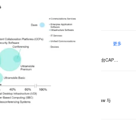
无影零终端的诞生与未来
息提取
与 AI 智能体进行实时音视频通话
无影办公新体验与实现揭秘
从文本、图片、视频中提取结构化的属性信息
构建支持视频理解的 AI 音视频实时通话应用
t.diy 一步搞定创意建站
构建大模型应用的安全防护体系
通过自然语言交互简化开发流程,全栈开发支持
通过阿里云安全产品对 AI 应用进行安全防护
相关实验场景
更多
【涂鸦即艺术】基于云应用开发平台CAP部署AI实时生图绘板
下一篇
一条命令迁移，帮你实现 OpenClaw 与
Hermes Agent 记忆互通！