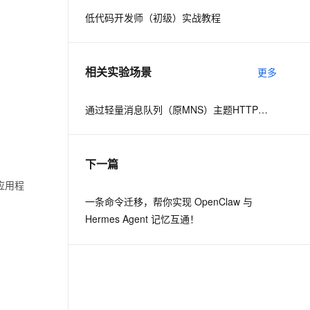
低代码开发师（初级）实战教程
息提取
与 AI 智能体进行实时音视频通话
从文本、图片、视频中提取结构化的属性信息
构建支持视频理解的 AI 音视频实时通话应用
相关实验场景
更多
t.diy 一步搞定创意建站
构建大模型应用的安全防护体系
通过自然语言交互简化开发流程,全栈开发支持
通过阿里云安全产品对 AI 应用进行安全防护
通过轻量消息队列（原MNS）主题HTTP订阅+ARMS实现自定义数据多渠道告警
下一篇
应用程
一条命令迁移，帮你实现 OpenClaw 与
Hermes Agent 记忆互通！