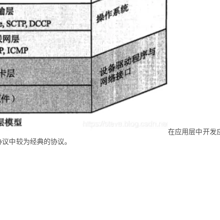
AI 应用
10分钟微调：让0.6B模型媲美235B模
多模态数据信
型
依托云原生高可用架构,实现Dify私有化部署
用1%尺寸在特定领域达到大模型90%以上效果
一个 AI 助手
超强辅助，Bol
即刻拥有 DeepSeek-R1 满血版
在企业官网、通讯软件中为客户提供 AI 客服
多种方案随心选，轻松解锁专属 DeepSeek
在应用层中开发
协议中较为经典的协议。