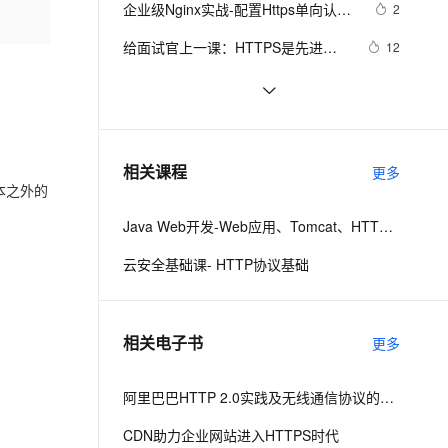
安全
企业级Nginx实战-配置Https单向认
我要投诉
e-1.1-I2V
Cosyvoice-V3-Flash
2
PolarDB
上云场景组合购
Milvus 弹性伸缩功能新增节
伴
证、双向认证
漫剧创作，剧本、分镜、视频高效生成
100%兼容MySQL、PostgreSQL，兼容Oracle，支持集中和分布式
覆盖90%+业务场景，专享组合折扣价
点支持范围
畅自然，细节丰富
高表现力语音合成大模型，语音克隆听感自然
VPN
给面试官上一课：HTTPS是先进行
12
TCP三次握手，再进行TLS四次握手
云聚AI 严选权益
AI 原生数据库服务发布
SSL 证书
域名配置https时，请求无响应的解决
4
2V
Fun-ASR
，一键激活高效办公新体验
上边界网络安全防护产品
精选AI产品，从模型到应用全链提效
Agent 数据网关
方法
文戏情感细腻自然，动作戏激烈拳拳到肉，实现更强表演能力
支持中英文自由切换，具备更强的噪声鲁棒性
堡垒机
阿里云申请免费SSL证书https的图文
5
AI 用量加速计划
云原生数据库 PolarDB
教程
防火墙
、识别商机，让客服更高效、服务更出色。
【HTTPS】nginx: [emerg] 
新老同享，达量后返
Agentic Database 发布
3
相关课程
更多
SSL_CTX_use_PrivateKey_file(“/usr/local/nginx/co
文本之外的
主机安全
应用
Java Web开发-Web应用、Tomcat、HTTP请求与响应
千问办公
NEW
AI 应用及服务市场
的智能体编程平台
一站式AI生产力平台
云安全基础课- HTTP协议基础
AI 应用
伶鹊
企业级人与Agent协作平台，接入和调度多个数字员工
智能客服平台，对话机器人、对话分析、智能外呼
大模型
相关电子书
更多
大模型服务平台百炼 - 全妙
自然语言处理
应用创作平台
多模态内容创作工具，已接入 DeepSeek
数据标注
阿里巴巴HTTP 2.0实践及无线通信协议的演进之路
机器学习
CDN助力企业网站进入HTTPS时代