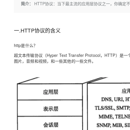
存储
天池大赛
Qwen3.7-Plus
简介：
HTTP协议：当下最主流的应用层协议之一，你确定
云解析DNS
解决方案免费试用 新老
电子合同
最高领取价值200元试用
能看、能想、能动手的多模
安全
网络与CDN
AI 算法大赛
畅捷通
大数据开发治理平台 Data
AI 产品 免费试用
网络
安全
云开发大赛
Qwen3-VL-Plus
Tableau 订阅
1亿+ 大模型 tokens 和 
一.HTTP协议的含义
可观测
入门学习赛
中间件
AI空中课堂在线直播课
容器服务 Kubernetes 版
140+云产品 免费试用
http是什么？
上云与迁云
提供一站式管理容器应用的 K
产品新客免费试用，最长1
数据库
生态解决方案
超文本传输协议（Hyper Text Transfer Protocol，
大模型服务
企业出海
大模型ACA认证体验
大数据计算
图片，音频和视频，和一些其他的一些文件。
助力企业全员 AI 认知与能
行业生态解决方案
千问AI平台-Token Plan
政企业务
媒体服务
开发者生态解决方案
企业服务与云通信
千问AI平台-模型体验
AI 开发和 AI 应用解决
在线体验全尺寸、多种模态
域名与网站
Happy 系列大模型
终端用户计算
Serverless
开发工具