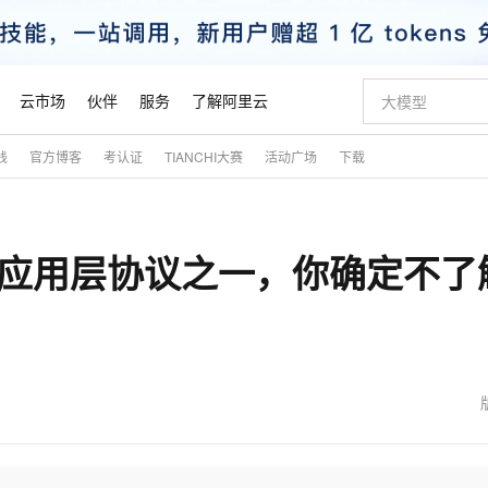
云市场
伙伴
服务
了解阿里云
践
官方博客
考认证
TIANCHI大赛
活动广场
下载
AI 特惠
数据与 API
成为产品伙伴
企业增值服务
最佳实践
价格计算器
AI 场景体
基础软件
产品伙伴合
阿里云认证
市场活动
配置报价
大模型
自助选配和估算价格
新方式
睿译宝，AI翻译排版一步到位
智启 AI 普惠权益
产品生态集成认证中心
企业支持计划
云上春晚
域名与网站
千问官方 MaaS 平台，为开发者和 Agent 而生，新用户赠送 1 亿 + tokens 额度
Qwen Aud
AI Coding
阿里云Maa
2026 阿里云
云服务器 E
为企业打
数据集
Windows
大模型认证
模型
NEW
NEW
的应用层协议之一，你确定不了
交付可用成果
值低价云产品抢先购
上传文档即自动完成翻译和格式还原
至高享 1亿+免费 tokens，加速 Al 应用落地
提供智能易用的域名与建站服务
智能编程，一键
安全可靠、
产品生态伙伴
专家技术服务
云上奥运之旅
弹性计算合作
阿里云中企出
手机三要素
宝塔 Linux
全部认证
价格优势
有专属领域专家
GLM-5.2：长任务时代开源旗舰模型
阿里云 OPC 创新助力计划
千问大模型
即刻拥有 DeepS
AI 电商营销
对象存储 O
大模型
产品生态伙伴工作台
企业增值服务台
云栖战略参考
云存储合作计
云栖大会
身份实名认证
CentOS
训练营
推动算力普惠，释放技术红利
最高返9万
多领域专家智能体,一键组建 AI 虚拟交付团队
快速构建应用程序和网站，即刻迈出上云第一步
至高百万元 Token 补贴，加速一人公司成长
多元化、高性能、安全可靠的大模型服务
真正可用的 1M 上下文,一次完成代码全链路开发
轻松解锁专属 Dee
从图文生成到
云上的中国
数据库合作计
活动全景
短信
Docker
图片和
站式影视创作平台
Hermes Agent，打造自进化智能体
Token Plan 模型订阅计划
数字证书管理服务（原SSL证书）
5 分钟轻松部署
AI 广告创作
无影云电脑
企业成长
NEW
信息公告
看见新力量
云网络合作计
OCR 文字识别
JAVA
证享300元代金券
可视化编排打通从文字构思到成片全链路闭环
全托管，含MySQL、PostgreSQL、SQL Server、MariaDB多引擎
自主进化，持久记忆，越用越聪明
Qwen3.8-Max 首发尝鲜，限时加量 10 倍，夜间低至2折
实现全站HTTPS，呈现可信的WEB访问
图文、视频一
随时随地安
魔搭 Mode
Kimi-K3
HappyHors
NEW
loud
服务实践
官网公告
金融模力时刻
Salesforce O
版
发票查验
全能环境
Claude Code + GStack 打造工程团队
千问办公，限时限量积分加倍
Qoder
低代码高效构
AI 建站
短信服务
型
NEW
作计划
Kimi 最新旗舰模型，长程编程与推理利器
让文字生成流
计划
创新中心
魔搭 ModelSc
健康状态
理服务
让AI从“聊天伙伴”进化为能干活的“数字员工”
安装技能 GStack，拥有专属 AI 工程团队
你的AI工作搭子，覆盖日常办公高频场景
面向真实软件的智能体编程平台
0 代码专业建
客户案例
天气预报查询
操作系统
态合作计划