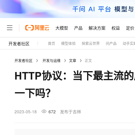
大模型
产品
解决方案
权益
定价
开发者社区
首页
模型体验
探索云世界
问产品
动手实
大模型
产品
解决方案
权益
定价
云市场
伙伴
服务
了解阿里云
精选产品
精选解决方案
普惠上云
产品定价
精选商城
成为销售伙伴
售前咨询
为什么选择阿里云
千问AI平台
开发者社区
开发与运维
文章
正文
了解云产品的定价详情
大模型服务平台百炼
千问办公，解锁你的工作
普惠上云 官方力荐
分销伙伴
在线服务
网站建设
什么是云计算
大
HTTP协议：当下最主流
大模型服务与应用平台
企业级Agent产品，直接
云服务器38元/年起，超
咨询伙伴
多端小程序
技术领先
云上成本管理
售后服务
轻量应用服务器
Agency Agents：拥
官方推荐返现计划
大模型
精选产品
精选解决方案
Salesforce 国际版订阅
稳定可靠
一下吗？
管理和优化成本
推荐新用户得奖励，单订单
销售伙伴合作计划
自助服务
友盟天域
安全合规
人工智能与机器学习
AI
文本生成
云数据库 RDS
HappyHorse 打造一
云工开物
无影生态合作计划
在线服务
观测云
分析师报告
高校专属算力普惠，学生认
计算
互联网应用开发
2023-05-18
672
发布于吉林
Qwen3.8-Max
HOT
Salesforce On Alibaba C
工单服务
Tuya 物联网平台阿里云
研究报告与白皮书
人工智能平台 PAI
快速拥有专属 OpenClaw
大模
Consulting Partner 合
大数据
容器
智能体时代全能旗舰模型
免费试用
短信专区
一站式AI开发、训练和推
蓝凌 OA
AI 大模型销售与服务生
现代化应用