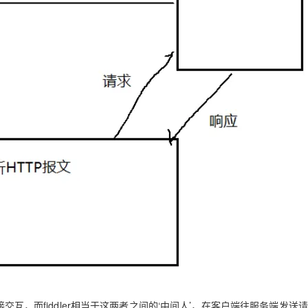
接交互，而fiddler相当于这两者之间的‘中间人’，在客户端往服务端发送