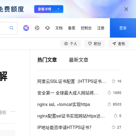
文档
备案
控制台
注册
登录
个人
积分
发布
验
作计划
器
AI 活动
专业服务
服务伙伴合作计划
开发者社区
加入我们
产品动态
服务平台百炼
阿里云 OPC 创新助力计划
热门文章
最新文章
一站式生成采购清单，支持单品或批量购买
io：打造专属 AI 语音助手
S产品伙伴计划（繁花）
峰会
CS
造的大模型服务与应用开发平台
一句话生成原生可编辑精美 PPT 文稿
AI 生产力先锋
Al MaaS 服务伙伴赋能合作
域名
博文
Careers
至高可申请百万元
Qwen3.8-Max 模型上线
解
开启高性价比 AI 编程新体验
弹性可伸缩的云计算服务
Qwen-Audio-3.0-Realtime 端到端实时语音角色扮演
输入一句话想法, 轻松生成专业的 PPT
先锋实践拓展 AI 生产力的边界
Token 补贴，五大权
计划
海大会
伙伴信用分合作计划
商标
问答
社会招聘
阿里云SSL证书配置（HTTPS证书配
16
益加速 OPC 成功
eek-V4-Pro
SS
一键部署幻兽帕鲁游戏服务器
飞天发布时刻
HOT
Open Search 向量检索版支
划
备案
电子书
校园招聘
置）
pSeek-V4-Pro
视频创作，一键激活电商全链路生产力
稳定、安全、高性价比、高性能的云存储服务
一键购买专属联机服务器，轻松开启游戏
所见，即是所愿
持视频检索 Pipeline 功能
更多支持
安全第一 全球最大成人网站将全
1695
划
公司注册
镜像站
视频生成
语音识别与合成
面采用HTTPS加密
专属 QwenPaw
漫剧工坊：一站式动画创作平台
AI 实训营
HOT
应用身份服务 (IDaaS)
nginx ssL +tomcat实现https
8503
合作伙伴培训与认证
划
上云迁移
站生成，高效打造优质广告素材
全接入的云上超级电脑
从聊天伙伴进化为能主动干活的本地数字员工
快速生产连贯的高质量长漫剧
从基础到进阶，Agent 创客手把手教你
OpenClaw 管理能力上线
版权
lScope
我要反馈
e-1.1-T2V
Qwen3-TTS-Flash
nginx配置ssl证书实现网站https访问
5
查询合作伙伴
n Alibaba Cloud ISV 合作
代维服务
建企业门户网站
10 分钟搭建微信、支付宝小程序
MaxCompute MaxFrame 提
(免费ssl证书申请)
畅细腻的高质量视频
离线语音合成大模型，多语言方言自适应，低延迟高稳定
创新加速
IP地址能否申请HTTPS证书？
ope
登录合作伙伴管理后台
27
我要建议
站，无忧落地极速上线
以可视化方式快速构建移动和 PC 门户网站
国内短信简单易用，安全可靠，秒级触达，全球覆盖200+国家和地区。
高效部署网站，快速应用到小程序
供自动弹性内存功能