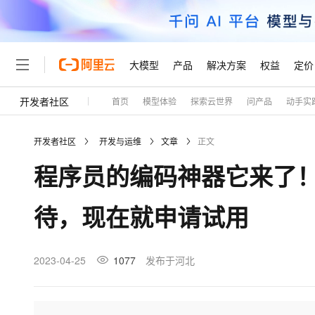
大模型
产品
解决方案
权益
定价
开发者社区
首页
模型体验
探索云世界
问产品
动手实
大模型
产品
解决方案
权益
定价
云市场
伙伴
服务
了解阿里云
精选产品
精选解决方案
普惠上云
产品定价
精选商城
成为销售伙伴
售前咨询
为什么选择阿里云
千问AI平台
开发者社区
开发与运维
文章
正文
了解云产品的定价详情
大模型服务平台百炼
千问办公，解锁你的工作
普惠上云 官方力荐
分销伙伴
在线服务
网站建设
什么是云计算
大
程序员的编码神器它来了！Git
大模型服务与应用平台
企业级Agent产品，直接
云服务器38元/年起，超
咨询伙伴
多端小程序
技术领先
云上成本管理
售后服务
轻量应用服务器
Agency Agents：拥
官方推荐返现计划
大模型
精选产品
精选解决方案
Salesforce 国际版订阅
稳定可靠
待，现在就申请试用
管理和优化成本
推荐新用户得奖励，单订单
销售伙伴合作计划
自助服务
友盟天域
安全合规
人工智能与机器学习
AI
文本生成
云数据库 RDS
HappyHorse 打造一
云工开物
无影生态合作计划
在线服务
观测云
分析师报告
高校专属算力普惠，学生认
计算
互联网应用开发
2023-04-25
1077
发布于河北
Qwen3.8-Max
HOT
Salesforce On Alibaba C
工单服务
Tuya 物联网平台阿里云
研究报告与白皮书
人工智能平台 PAI
快速拥有专属 OpenClaw
大模
Consulting Partner 合
大数据
容器
智能体时代全能旗舰模型
免费试用
短信专区
一站式AI开发、训练和推
蓝凌 OA
AI 大模型销售与服务生
现代化应用