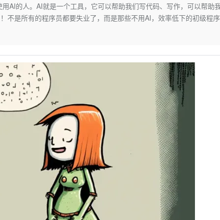
Deepseek-v4-pro
HappyHors
使用AI的人。AI就是一个工具，它可以帮助我们写代码、写作，可以帮助
同享
万小智 AI 建站低至 15元/月
Qoder CN
AI 短剧/漫剧
云原生数据库 
快递物流查询
WordPress
成为服务伙
高校合作
了！不是所有的程序员都要失业了，而是那些不用AI，效率低下的初级程
点，立即开启云上创新
覆盖公网/内网、递归/权威、移动APP等全场景解析服务
送.CN域名，送备案服务码
基于千问大模型等，支持代码智能生成、研发智能问答
AI助力短剧
态智能体模型
旗舰 MoE 大模型，百万上下文与顶尖推理能力
图生视频，流
Ubuntu
服务生态伙伴
云工开物
企业应用
Works
Night Plan 支持 Qwen 3.8-Max
云原生大数据计算服务 MaxCompute
AI 办公
容器服务 Kub
NEW
GLM-5.2
Wan2.7-T
Red Hat
30+ 款产品免费体验
Data Agent 驱动的一站式 Data+AI 开发治理平台
夜间 5 折，Qwen/Meoo/TokenPlan 客户专享
面向分析的企业级SaaS模式云数据仓库
AI智能应用
提供一站式管
科研合作
视觉 Coding、空间感知、多模态思考等全面升级
1M上下文，专为长程任务能力而生
ERP
堂（旗舰版）
SUSE
智能客服
CRM
防护产品
2个月
自动承接线索
建站小程序
OA 办公系统
AI 应用构建
大模型原生
力提升
财税管理
模板建站
Qoder
大模型服务平台百炼-应用模版
HOT
NEW
面向真实软件
个人版上线、团队版降价；千问3.8-Max首发发尝鲜
丰富多元化的应用模版和解决方案
400电话
定制建站
万有无界
大模型服务平台百炼-智能体
方案
广告营销
模板小程序
的模型效果
灵活可视化地构建企业级 Agent
定制小程序
秒悟
人工智能平台 PAI
APP 开发
云端极速 AI 
新一代 AI 视频生成模型，深度适配广告营销等场景
AI Native 的算法工程平台，一站式完成建模、训练、推理服务部署
建站系统