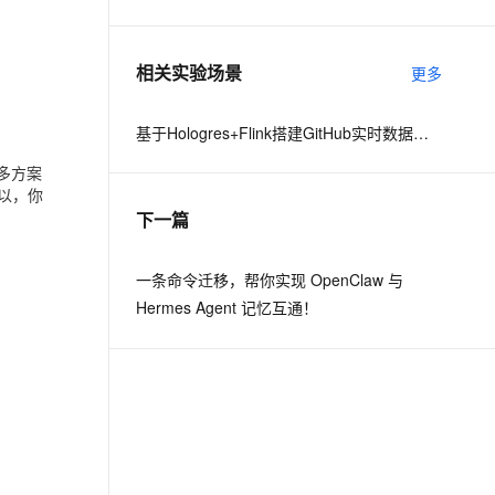
息提取
与 AI 智能体进行实时音视频通话
相关实验场景
更多
从文本、图片、视频中提取结构化的属性信息
构建支持视频理解的 AI 音视频实时通话应用
t.diy 一步搞定创意建站
构建大模型应用的安全防护体系
基于Hologres+Flink搭建GitHub实时数据大屏
通过自然语言交互简化开发流程,全栈开发支持
通过阿里云安全产品对 AI 应用进行安全防护
多方案
以，你
下一篇
一条命令迁移，帮你实现 OpenClaw 与
Hermes Agent 记忆互通！