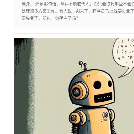
存储
天池大赛
Qwen3.7-Plus
简介：
还是那句话：AI并不能取代人，而只会取代那些不会
云解析DNS
解决方案免费试用 新老
电子合同
处理很多方案工作。有人说，AI来了，程序员马上就要失业
最高领取价值200元试用
能看、能想、能动手的多模
安全
网络与CDN
AI 算法大赛
畅捷通
要失业了，所以，你明白了吗？
大数据开发治理平台 Data
AI 产品 免费试用
网络
安全
云开发大赛
Qwen3-VL-Plus
Tableau 订阅
1亿+ 大模型 tokens 和 
可观测
入门学习赛
中间件
AI空中课堂在线直播课
云防火墙
140+云产品 免费试用
上云与迁云
云原生的云上边界网络安全
产品新客免费试用，最长1
数据库
生态解决方案
大模型服务
企业出海
大模型ACA认证体验
大数据计算
助力企业全员 AI 认知与能
行业生态解决方案
千问AI平台-Token Plan
政企业务
媒体服务
开发者生态解决方案
企业服务与云通信
千问AI平台-模型体验
AI 开发和 AI 应用解决
在线体验全尺寸、多种模态
域名与网站
Happy 系列大模型
终端用户计算
Serverless
开发工具