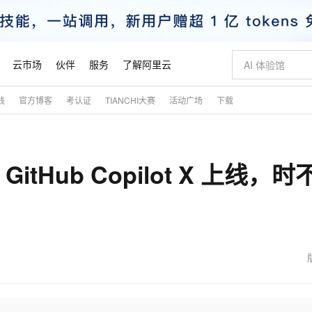
云市场
伙伴
服务
了解阿里云
践
官方博客
考认证
TIANCHI大赛
活动广场
下载
AI 特惠
数据与 API
成为产品伙伴
企业增值服务
最佳实践
价格计算器
AI 场景体
基础软件
产品伙伴合
阿里云认证
市场活动
配置报价
大模型
自助选配和估算价格
新方式
睿译宝，AI翻译排版一步到位
智启 AI 普惠权益
产品生态集成认证中心
企业支持计划
云上春晚
域名与网站
千问官方 MaaS 平台，为开发者和 Agent 而生，新用户赠送 1 亿 + tokens 额度
AI Coding
阿里云Maa
2026 阿里云
云服务器 E
为企业打
数据集
Windows
大模型认证
模型
NEW
Hub Copilot X 上线，时
交付可用成果
值低价云产品抢先购
上传文档即自动完成翻译和格式还原
至高享 1亿+免费 tokens，加速 Al 应用落地
提供智能易用的域名与建站服务
智能编程，一键
安全可靠、
产品生态伙伴
专家技术服务
云上奥运之旅
弹性计算合作
阿里云中企出
手机三要素
宝塔 Linux
全部认证
价格优势
有专属领域专家
GLM-5.2：长任务时代开源旗舰模型
阿里云 OPC 创新助力计划
千问大模型
即刻拥有 DeepS
AI 电商营销
对象存储 O
大模型
产品生态伙伴工作台
企业增值服务台
云栖战略参考
云存储合作计
云栖大会
身份实名认证
CentOS
训练营
推动算力普惠，释放技术红利
最高返9万
多领域专家智能体,一键组建 AI 虚拟交付团队
快速构建应用程序和网站，即刻迈出上云第一步
至高百万元 Token 补贴，加速一人公司成长
多元化、高性能、安全可靠的大模型服务
真正可用的 1M 上下文,一次完成代码全链路开发
轻松解锁专属 Dee
从图文生成到
云上的中国
数据库合作计
活动全景
短信
Docker
图片和
站式影视创作平台
Hermes Agent，打造自进化智能体
Token Plan 模型订阅计划
数字证书管理服务（原SSL证书）
5 分钟轻松部署
AI 广告创作
无影云电脑
企业成长
NEW
信息公告
看见新力量
云网络合作计
OCR 文字识别
JAVA
证享300元代金券
可视化编排打通从文字构思到成片全链路闭环
全托管，含MySQL、PostgreSQL、SQL Server、MariaDB多引擎
自主进化，持久记忆，越用越聪明
Qwen3.8-Max 首发尝鲜，限时加量 10 倍，夜间低至2折
实现全站HTTPS，呈现可信的WEB访问
图文、视频一
随时随地安
魔搭 Mode
Kimi-K3
HappyHors
NEW
loud
服务实践
官网公告
金融模力时刻
Salesforce O
版
发票查验
全能环境
Claude Code + GStack 打造工程团队
千问办公，限时限量积分加倍
Qoder
低代码高效构
AI 建站
短信服务
型
NEW
作计划
Kimi 最新旗舰模型，长程编程与推理利器
让文字生成流
计划
创新中心
魔搭 ModelSc
健康状态
理服务
让AI从“聊天伙伴”进化为能干活的“数字员工”
安装技能 GStack，拥有专属 AI 工程团队
你的AI工作搭子，覆盖日常办公高频场景
面向真实软件的智能体编程平台
0 代码专业建
客户案例
天气预报查询
操作系统
态合作计划