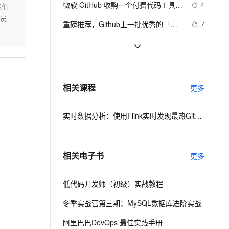
安全
微软 GitHub 收购一个付费代码工具，
我要投诉
e-1.1-I2V
Cosyvoice-V3-Flash
4
我们
PolarDB
上云场景组合购
Milvus 弹性伸缩功能新增节
伴
然后免费开放了
序员
漫剧创作，剧本、分镜、视频高效生成
100%兼容MySQL、PostgreSQL，兼容Oracle，支持集中和分布式
覆盖90%+业务场景，专享组合折扣价
点支持范围
畅自然，细节丰富
高表现力语音合成大模型，语音克隆听感自然
VPN
重磅推荐，Github上一批优秀的「低
7
代码」项目 ，点赞收藏按需取用
ernetes 版 ACK
云聚AI 严选权益
AI 原生数据库服务发布
SSL 证书
MaskGCT：登上GitHub趋势榜榜首
12
2V
Fun-ASR
，一键激活高效办公新体验
理容器应用的 K8s 服务
精选AI产品，从模型到应用全链提效
Agent 数据网关
的TTS开源大模型
文戏情感细腻自然，动作戏激烈拳拳到肉，实现更强表演能力
支持中英文自由切换，具备更强的噪声鲁棒性
堡垒机
🔥基于GitHub的Electron自动发布与
6
AI 用量加速计划
云原生数据库 PolarDB
更新🔥
防火墙
、识别商机，让客服更高效、服务更出色。
github上的一个开源kvo/kvb实现
新老同享，达量后返
Agentic Database 发布
539
相关课程
更多
（ios),供参考
主机安全
应用
实时数据分析：使用Flink实时发现最热Github项目
千问办公
NEW
AI 应用及服务市场
的智能体编程平台
一站式AI生产力平台
AI 应用
伶鹊
相关电子书
更多
企业级人与Agent协作平台，接入和调度多个数字员工
智能客服平台，对话机器人、对话分析、智能外呼
大模型
大模型服务平台百炼 - 全妙
低代码开发师（初级）实战教程
自然语言处理
应用创作平台
多模态内容创作工具，已接入 DeepSeek
冬季实战营第三期：MySQL数据库进阶实战
数据标注
机器学习
阿里巴巴DevOps 最佳实践手册