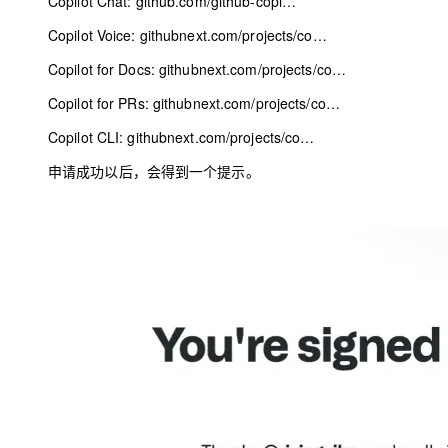
Copilot Chat:
github.com/github-copi…
Copilot Voice:
githubnext.com/projects/co…
Copilot for Docs:
githubnext.com/projects/co…
Copilot for PRs:
githubnext.com/projects/co…
Copilot CLI:
githubnext.com/projects/co…
申请成功以后，会得到一个提示。