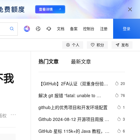
文档
备案
控制台
注册
登录
个人
积分
发布
验
作计划
器
AI 活动
专业服务
服务伙伴合作计划
开发者社区
加入我们
产品动态
服务平台百炼
阿里云 OPC 创新助力计划
热门文章
最新文章
一站式生成采购清单，支持单品或批量购买
S产品伙伴计划（繁花）
峰会
CS
造的大模型服务与应用开发平台
Qwen Audio：打造专属 AI 语音助手
一句话生成原生可编辑精美 PPT 文稿
AI 生产力先锋
Al MaaS 服务伙伴赋能合作
域名
博文
Careers
NEW
至高可申请百万元
Qwen3.8-Max 模型上线
不我
开启高性价比 AI 编程新体验
弹性可伸缩的云计算服务
Qwen-Audio-3.0-Realtime 端到端实时语音角色扮演
输入一句话想法, 轻松生成专业的 PPT
先锋实践拓展 AI 生产力的边界
Token 补贴，五大权
计划
海大会
伙伴信用分合作计划
商标
问答
社会招聘
【GitHub】2FA认证（双重身份验
20
益加速 OPC 成功
eek-V4-Pro
SS
一键部署幻兽帕鲁游戏服务器
飞天发布时刻
HOT
Open Search 向量检索版支
划
备案
电子书
校园招聘
证）
pSeek-V4-Pro
视频创作，一键激活电商全链路生产力
稳定、安全、高性价比、高性能的云存储服务
一键购买专属联机服务器，轻松开启游戏
所见，即是所愿
持视频检索 Pipeline 功能
更多支持
解决 git 报错 “fatal: unable to 
76
划
公司注册
镜像站
视频生成
语音识别与合成
access ‘https://github.com/.../.git‘: 
专属 QwenPaw
漫剧工坊：一站式动画创作平台
AI 实训营
HOT
应用身份服务 (IDaaS)
github上的优秀项目和开发环境配置
1
合作伙伴培训与认证
Recv failure Connection was rese
划
上云迁移
站生成，高效打造优质广告素材
全接入的云上超级电脑
从聊天伙伴进化为能主动干活的本地数字员工
快速生产连贯的高质量长漫剧
从基础到进阶，Agent 创客手把手教你
OpenClaw 管理能力上线
版权
lScope
我要反馈
e-1.1-T2V
Qwen3-TTS-Flash
Github 2024-08-12 开源项目周报 
3
查询合作伙伴
n Alibaba Cloud ISV 合作
代维服务
建企业门户网站
10 分钟搭建微信、支付宝小程序
MaxCompute MaxFrame 提
Top14
畅细腻的高质量视频
离线语音合成大模型，多语言方言自适应，低延迟高稳定
创新加速
GitHub 星标 115k+的 Java 教程，超
ope
登录合作伙伴管理后台
6
我要建议
站，无忧落地极速上线
以可视化方式快速构建移动和 PC 门户网站
国内短信简单易用，安全可靠，秒级触达，全球覆盖200+国家和地区。
高效部署网站，快速应用到小程序
供自动弹性内存功能
级硬核！下载量突破 1 万次！