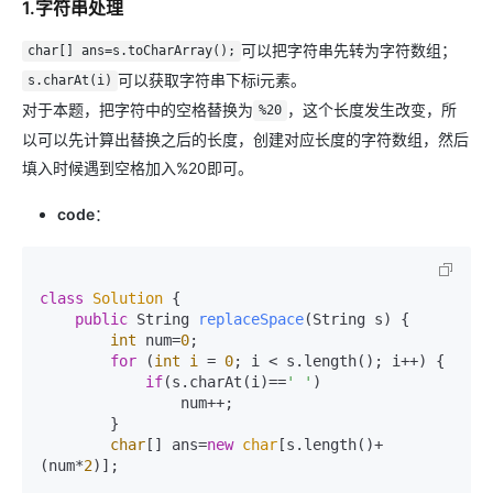
1.字符串处理
可以把字符串先转为字符数组；
char[] ans=s.toCharArray();
可以获取字符串下标i元素。
s.charAt(i)
对于本题，把字符中的空格替换为
，这个长度发生改变，所
%20
以可以先计算出替换之后的长度，创建对应长度的字符数组，然后
填入时候遇到空格加入%20即可。
code
：
class
Solution
 {

public
 String 
replaceSpace
(String s)
 {

int
 num=
0
;

for
 (
int
i
=
0
; i < s.length(); i++) {

if
(s.charAt(i)==
' '
)

                num++;

        }

char
[] ans=
new
char
[s.length()+
(num*
2
)];
