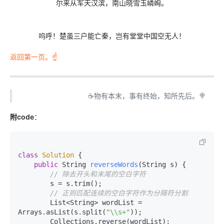
尔来从军天汉滨，南山晓雪玉嶙峋。
呜呼！楚虽三户能亡秦，岂有堂堂中国空无人！
返回第一页。☝
☕物有本末，事有终始，知所先后。🍭
附code
：
class
Solution
 {

public
 String 
reverseWords
(String s)
 {

// 除去开头和末尾的空白字符
        s = s.trim();

// 正则匹配连续的空白字符作为分隔符分割
        List<String> wordList = 
Arrays.asList(s.split(
"\\s+"
));

        Collections.reverse(wordList);
