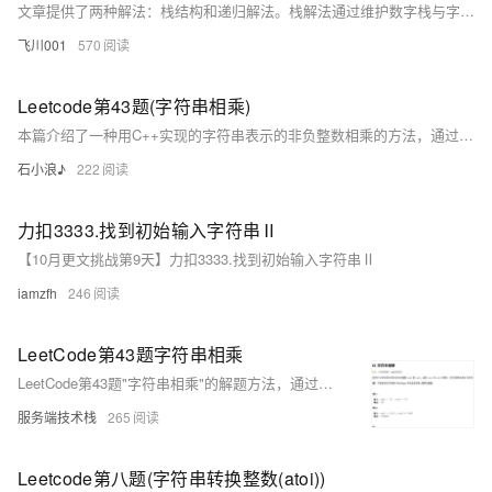
文章提供了两种解法：栈结构和递归解法。栈解法通过维护数字栈与字符串栈，依次处理 `[` 和 `]`，构造解码结果；递归解法则利用函数调用逐层解析嵌套结构。两者时间复杂度均为
飞川001
570
Leetcode第43题(字符串相乘)
本篇介绍了一种用C++实现的字符串表示的非负整数相乘的方法，通过逆向编号字符串，将乘法运算转化为二维数组的累加过程，最后处理进位并转换为字符串结果，解决了两个大数相乘的问题。
石小浪♪
222
力扣3333.找到初始输入字符串Ⅱ
【10月更文挑战第9天】力扣3333.找到初始输入字符串Ⅱ
iamzfh
246
LeetCode第43题字符串相乘
LeetCode第43题"字符串相乘"的解题方法，通过使用数组存储乘积并处理进位，避免了字符串转换数字的复杂性，提高了算法效率。
服务端技术栈
265
Leetcode第八题(字符串转换整数(atoi))