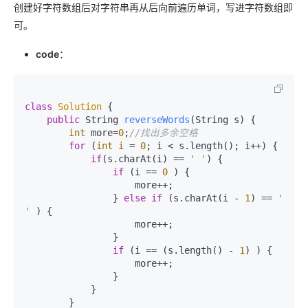
创建好字符数组后对字符串再从后向前遍历单词，写进字符数组即
可。
code
：
class
Solution
 {

public
 String 
reverseWords
(String s)
 {

int
 more=
0
;
//找出多余空格
for
 (
int
i
=
0
; i < s.length(); i++) {

if
(s.charAt(i) == 
' '
) {

if
 (i == 
0
 ) {

                    more++;

                } 
else
if
 (s.charAt(i - 
1
) == 
' 
'
 ) {

                    more++;

                }

if
 (i == (s.length() - 
1
) ) {

                    more++;

                }

            }

        }
