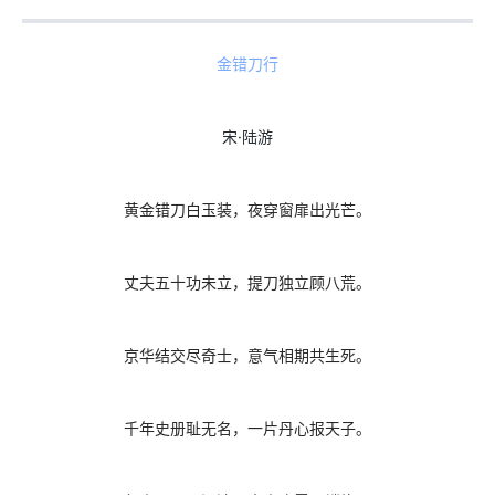
金错刀行
宋·陆游
黄金错刀白玉装，夜穿窗扉出光芒。
丈夫五十功未立，提刀独立顾八荒。
京华结交尽奇士，意气相期共生死。
千年史册耻无名，一片丹心报天子。