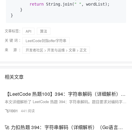
return
 String.join(
" "
, wordList);

    }

}
文章标签：
API
算法
关键词：
LeetCode剑指offer字符串
来 源：
开发者社区
>
开发与运维
>
文章
> 正文
相关文章
【LeetCode 热题100】394：字符串解码（详细解析）（Go语言版）
本文详细解析了 LeetCode 热题 394：字符串解码。题目要求对编码字符串如 `k[encoded_string]` 进行解码，其中 `encoded_string` 需重复 `k` 次。文章提供了两种解法：使用栈模拟和递归 DFS，并附有 Go 语言实现代码。栈解法通过数字栈与字符串栈记录状态，适合迭代；递归解法则利用函数调用处理嵌套结构，代码更简洁。两者时间复杂度均为 O(n)，但递归需注意栈深度问题。文章还总结了解题注意事项及适用场景，帮助读者更好地掌握字符串嵌套解析技巧。
飞川001
441
🚀 力扣热题 394：字符串解码（详细解析）（Go语言版）