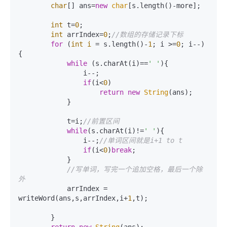
char
[] ans=
new
char
[s.length()-more];

int
 t=
0
;

int
 arrIndex=
0
;
//数组的存储记录下标
for
 (
int
i
=
 s.length()-
1
; i >=
0
; i--) 
{

while
 (s.charAt(i)==
' '
){

                i--;

if
(i<
0
)

return
new
String
(ans);

            }

            t=i;
//前置区间
while
(s.charAt(i)!=
' '
){

                i--;
//单词区间就是i+1 to t
if
(i<
0
)
break
;

            }

//写单词，写完一个追加空格，最后一个除
外
            arrIndex = 
writeWord(ans,s,arrIndex,i+
1
,t);

        }

return
new
String
(ans);
