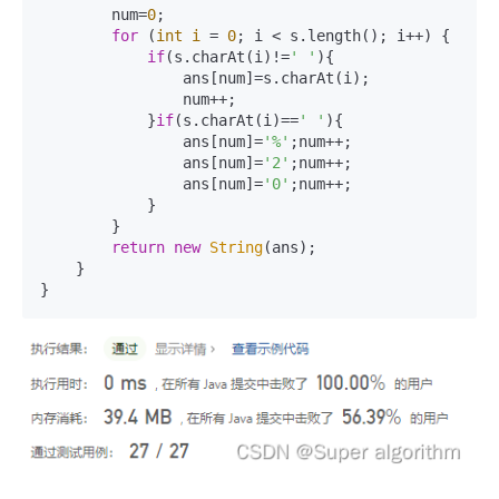
        num=
0
;

for
 (
int
i
=
0
; i < s.length(); i++) {

if
(s.charAt(i)!=
' '
){

                ans[num]=s.charAt(i);

                num++;

            }
if
(s.charAt(i)==
' '
){

                ans[num]=
'%'
;num++;

                ans[num]=
'2'
;num++;

                ans[num]=
'0'
;num++;

            }

        }

return
new
String
(ans);

    }

}