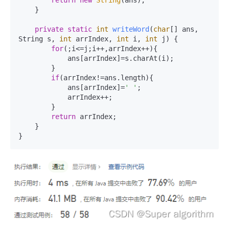
    }

private
static
int
writeWord
(
char
[] ans, 
String s, 
int
 arrIndex, 
int
 i, 
int
 j)
 {

for
(;i<=j;i++,arrIndex++){

            ans[arrIndex]=s.charAt(i);

        }

if
(arrIndex!=ans.length){

            ans[arrIndex]=
' '
;

            arrIndex++;

        }

return
 arrIndex;

    }

}