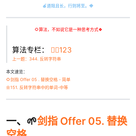
🍎道阻且长，行则将至。🍓
🌻算法，不如说它是一种思考方式🍀
算法专栏：
👉🏻123
上一题：344. 反转字符串
本文速览：
🌻剑指 Offer 05 . 替换空格 - 简单
🌼151. 反转字符串中的单词-中等
一、🌱
剑指 Offer 05. 替换
空格