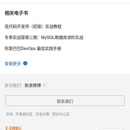
Subarray Sum
[LeetCode] Generate Parentheses 生成括号
620
7
相关电子书
低代码开发师（初级）实战教程
[LeetCode] Implement Stack using Queues 用队列来
709
8
实现栈
冬季实战营第三期：MySQL数据库进阶实战
[LeetCode] Shortest Word Distance
598
9
阿里巴巴DevOps 最佳实践手册
[LeetCode] Nim Game
588
10
查看更多
关注我们：
新浪微博
联系我们
文档
|
开发者社区
|
天池大赛
|
培训与认证