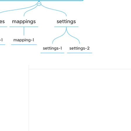
开源与云：Elasticsearch应用剖析
从文本、图片、视频中提取结构化的属性信息
构建支持视频理解的 AI 音视频实时通话应用
《Elasticsearch全观测解决方案》
t.diy 一步搞定创意建站
构建大模型应用的安全防护体系
通过自然语言交互简化开发流程,全栈开发支持
通过阿里云安全产品对 AI 应用进行安全防护
下一篇
一条命令迁移，帮你实现 OpenClaw 与
Hermes Agent 记忆互通！