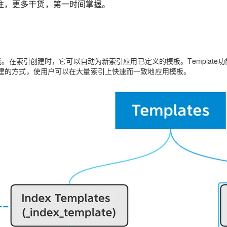
服务生态伙伴
注，更多干货，第一时间掌握。
云工开物
企业应用
Works
Night Plan 支持 Qwen 3.8-Max
云原生大数据计算服务 MaxCompute
AI 办公
容器服务 Kub
NEW
GLM-5.2
Wan2.7-T
Red Hat
30+ 款产品免费体验
Data Agent 驱动的一站式 Data+AI 开发治理平台
夜间 5 折，Qwen/Meoo/TokenPlan 客户专享
面向分析的企业级SaaS模式云数据仓库
AI智能应用
提供一站式管
科研合作
视觉 Coding、空间感知、多模态思考等全面升级
1M上下文，专为长程任务能力而生
ERP
堂（旗舰版）
SUSE
智能客服
CRM
防护产品
2个月
自动承接线索
索引的功能。在索引创建时，它可以自动为新索引应用已定义的模板。Template
建站小程序
OA 办公系统
AI 应用构建
大模型原生
建的方式，使用户可以在大量索引上快速而一致地应用模板。
力提升
财税管理
模板建站
Qoder
大模型服务平台百炼-应用模版
HOT
NEW
面向真实软件
个人版上线、团队版降价；千问3.8-Max首发发尝鲜
丰富多元化的应用模版和解决方案
400电话
定制建站
万有无界
大模型服务平台百炼-智能体
方案
广告营销
模板小程序
的模型效果
灵活可视化地构建企业级 Agent
定制小程序
秒悟
人工智能平台 PAI
APP 开发
云端极速 AI 
新一代 AI 视频生成模型，深度适配广告营销等场景
AI Native 的算法工程平台，一站式完成建模、训练、推理服务部署
建站系统
AI 应用
10分钟微调：让0.6B模型媲美235B模
多模态数据信