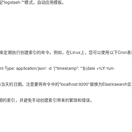
"logstash-*"模式，自动应用模板。
定期执行创建索引的命令。例如，在Linux上，您可以使用以下Cron
ent-Type: application/json' -d '{"timestamp": "'$(date +%Y-%m-
注意要将命令中的"localhost:9200"替换为Elasticsearch
期的索引，并避免手动创建索引带来的繁琐和错误。