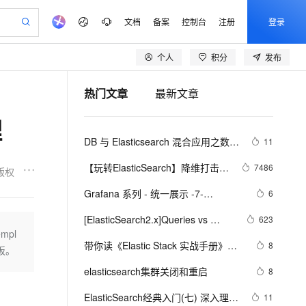
文档
备案
控制台
注册
登录
个人
积分
发布
验
作计划
器
AI 活动
专业服务
服务伙伴合作计划
开发者社区
加入我们
产品动态
服务平台百炼
阿里云 OPC 创新助力计划
热门文章
最新文章
一站式生成采购清单，支持单品或批量购买
io：打造专属 AI 语音助手
S产品伙伴计划（繁花）
峰会
CS
造的大模型服务与应用开发平台
一句话生成原生可编辑精美 PPT 文稿
AI 生产力先锋
Al MaaS 服务伙伴赋能合作
域名
博文
Careers
至高可申请百万元
Qwen3.8-Max 模型上线
理
开启高性价比 AI 编程新体验
弹性可伸缩的云计算服务
Qwen-Audio-3.0-Realtime 端到端实时语音角色扮演
输入一句话想法, 轻松生成专业的 PPT
先锋实践拓展 AI 生产力的边界
Token 补贴，五大权
计划
海大会
伙伴信用分合作计划
商标
问答
社会招聘
DB 与 Elasticsearch 混合应用之数据
11
益加速 OPC 成功
eek-V4-Pro
SS
一键部署幻兽帕鲁游戏服务器
飞天发布时刻
HOT
Open Search 向量检索版支
划
备案
电子书
校园招聘
实时同步
pSeek-V4-Pro
视频创作，一键激活电商全链路生产力
稳定、安全、高性价比、高性能的云存储服务
一键购买专属联机服务器，轻松开启游戏
所见，即是所愿
持视频检索 Pipeline 功能
更多支持
【玩转ElasticSearch】降维打击！
7486
版权
划
公司注册
镜像站
视频生成
语音识别与合成
使用ElasticSearch作为时序数据库
专属 QwenPaw
漫剧工坊：一站式动画创作平台
AI 实训营
HOT
应用身份服务 (IDaaS)
Grafana 系列 - 统一展示 -7-
6
合作伙伴培训与认证
划
上云迁移
站生成，高效打造优质广告素材
全接入的云上超级电脑
从聊天伙伴进化为能主动干活的本地数字员工
快速生产连贯的高质量长漫剧
从基础到进阶，Agent 创客手把手教你
OpenClaw 管理能力上线
ElasticSearch 数据源
lScope
我要反馈
e-1.1-T2V
Qwen3-TTS-Flash
[ElasticSearch2.x]Queries vs 
623
查询合作伙伴
n Alibaba Cloud ISV 合作
代维服务
建企业门户网站
10 分钟搭建微信、支付宝小程序
mpl
MaxCompute MaxFrame 提
Filters
畅细腻的高质量视频
离线语音合成大模型，多语言方言自适应，低延迟高稳定
创新加速
带你读《Elastic Stack 实战手册》之
ope
登录合作伙伴管理后台
8
我要建议
站，无忧落地极速上线
以可视化方式快速构建移动和 PC 门户网站
国内短信简单易用，安全可靠，秒级触达，全球覆盖200+国家和地区。
高效部署网站，快速应用到小程序
供自动弹性内存功能
板。
84：——4.3.3.Elasticsearch 性能优
安全
elasticsearch集群关闭和重启
我要投诉
e-1.1-I2V
Cosyvoice-V3-Flash
8
PolarDB
上云场景组合购
Milvus 弹性伸缩功能新增节
化之内存和熔断浅析（上）
伴
漫剧创作，剧本、分镜、视频高效生成
100%兼容MySQL、PostgreSQL，兼容Oracle，支持集中和分布式
覆盖90%+业务场景，专享组合折扣价
点支持范围
畅自然，细节丰富
高表现力语音合成大模型，语音克隆听感自然
VPN
ElasticSearch经典入门(七) 深入理解
11