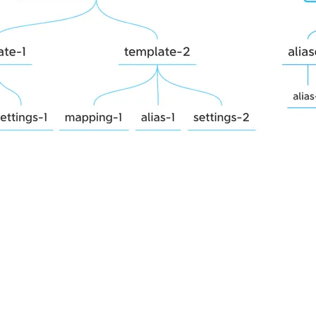
型
依托云原生高可用架构,实现Dify私有化部署
用1%尺寸在特定领域达到大模型90%以上效果
一个 AI 助手
超强辅助，Bol
即刻拥有 DeepSeek-R1 满血版
在企业官网、通讯软件中为客户提供 AI 客服
多种方案随心选，轻松解锁专属 DeepSeek