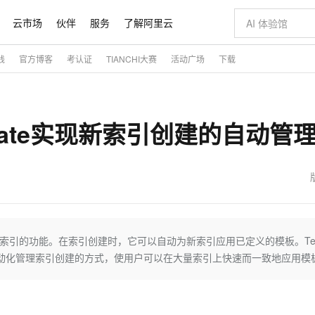
云市场
伙伴
服务
了解阿里云
践
官方博客
考认证
TIANCHI大赛
活动广场
下载
AI 特惠
数据与 API
成为产品伙伴
企业增值服务
最佳实践
价格计算器
AI 场景体
基础软件
产品伙伴合
阿里云认证
市场活动
配置报价
大模型
自助选配和估算价格
新方式
睿译宝，AI翻译排版一步到位
智启 AI 普惠权益
产品生态集成认证中心
企业支持计划
云上春晚
域名与网站
千问官方 MaaS 平台，为开发者和 Agent 而生，新用户赠送 1 亿 + tokens 额度
Qwen Aud
AI Coding
阿里云Maa
2026 阿里云
云服务器 E
为企业打
数据集
Windows
大模型认证
模型
NEW
NEW
Template实现新索引创建的自动管
交付可用成果
值低价云产品抢先购
上传文档即自动完成翻译和格式还原
至高享 1亿+免费 tokens，加速 Al 应用落地
提供智能易用的域名与建站服务
智能编程，一键
安全可靠、
产品生态伙伴
专家技术服务
云上奥运之旅
弹性计算合作
阿里云中企出
手机三要素
宝塔 Linux
全部认证
价格优势
有专属领域专家
GLM-5.2：长任务时代开源旗舰模型
阿里云 OPC 创新助力计划
千问大模型
即刻拥有 DeepS
AI 电商营销
对象存储 O
大模型
产品生态伙伴工作台
企业增值服务台
云栖战略参考
云存储合作计
云栖大会
身份实名认证
CentOS
训练营
推动算力普惠，释放技术红利
最高返9万
多领域专家智能体,一键组建 AI 虚拟交付团队
快速构建应用程序和网站，即刻迈出上云第一步
至高百万元 Token 补贴，加速一人公司成长
多元化、高性能、安全可靠的大模型服务
真正可用的 1M 上下文,一次完成代码全链路开发
轻松解锁专属 Dee
从图文生成到
云上的中国
数据库合作计
活动全景
短信
Docker
图片和
站式影视创作平台
Hermes Agent，打造自进化智能体
Token Plan 模型订阅计划
数字证书管理服务（原SSL证书）
5 分钟轻松部署
AI 广告创作
无影云电脑
企业成长
NEW
信息公告
看见新力量
云网络合作计
OCR 文字识别
JAVA
证享300元代金券
可视化编排打通从文字构思到成片全链路闭环
全托管，含MySQL、PostgreSQL、SQL Server、MariaDB多引擎
自主进化，持久记忆，越用越聪明
Qwen3.8-Max 首发尝鲜，限时加量 10 倍，夜间低至2折
实现全站HTTPS，呈现可信的WEB访问
图文、视频一
随时随地安
魔搭 Mode
Kimi-K3
HappyHors
NEW
loud
服务实践
官网公告
金融模力时刻
Salesforce O
版
发票查验
全能环境
Claude Code + GStack 打造工程团队
千问办公，限时限量积分加倍
Qoder
低代码高效构
AI 建站
短信服务
模板应用于新索引的功能。在索引创建时，它可以自动为新索引应用已定义的模板。Te
型
NEW
作计划
Kimi 最新旗舰模型，长程编程与推理利器
让文字生成流
计划
创新中心
魔搭 ModelSc
健康状态
理服务
让AI从“聊天伙伴”进化为能干活的“数字员工”
安装技能 GStack，拥有专属 AI 工程团队
你的AI工作搭子，覆盖日常办公高频场景
面向真实软件的智能体编程平台
0 代码专业建
自动化管理索引创建的方式，使用户可以在大量索引上快速而一致地应用模
客户案例
天气预报查询
操作系统
态合作计划
Deepseek-v4-pro
HappyHors
同享
万小智 AI 建站低至 15元/月
Qoder CN
AI 短剧/漫剧
云原生数据库 
快递物流查询
WordPress
成为服务伙
高校合作
点，立即开启云上创新
覆盖公网/内网、递归/权威、移动APP等全场景解析服务
送.CN域名，送备案服务码
基于千问大模型等，支持代码智能生成、研发智能问答
AI助力短剧
态智能体模型
旗舰 MoE 大模型，百万上下文与顶尖推理能力
图生视频，流
Ubuntu