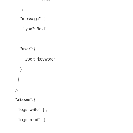
},
"message": {
"type": "text"
},
"user": {
"type": "keyword"
}
}
},
"aliases": {
"logs_write": {},
"logs_read": {}
}