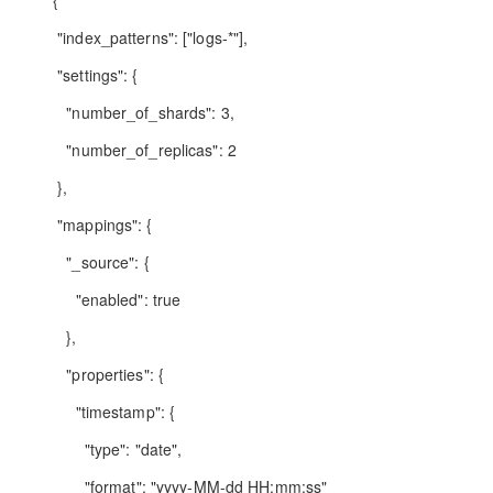
{
"index_patterns": ["logs-*"],
"settings": {
"number_of_shards": 3,
"number_of_replicas": 2
},
"mappings": {
"_source": {
"enabled": true
},
"properties": {
"timestamp": {
"type": "date",
"format": "yyyy-MM-dd HH:mm:ss"