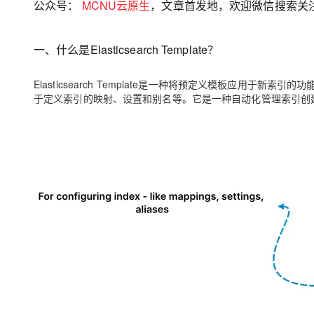
公众号：
MCNU云原生
，文章首发地，欢迎微信搜索关
大数据开发治理平台 Data
AI 产品 免费试用
网络
安全
云开发大赛
Qwen3-VL-Plus
Tableau 订阅
1亿+ 大模型 tokens 和 
可观测
入门学习赛
中间件
AI空中课堂在线直播课
一、什么是Elasticsearch Template？
云防火墙
140+云产品 免费试用
上云与迁云
云原生的云上边界网络安全
产品新客免费试用，最长1
数据库
Elasticsearch Template是一种将预定义模板应用于新
生态解决方案
大模型服务
企业出海
于定义索引的映射、设置和别名等。它是一种自动化管理索引创
大模型ACA认证体验
大数据计算
助力企业全员 AI 认知与能
行业生态解决方案
千问AI平台-Token Plan
政企业务
媒体服务
开发者生态解决方案
企业服务与云通信
千问AI平台-模型体验
AI 开发和 AI 应用解决
在线体验全尺寸、多种模态
域名与网站
Happy 系列大模型
终端用户计算
Serverless
开发工具
大模型解决方案
迁移与运维管理
快速部署 Dify，高效搭建 