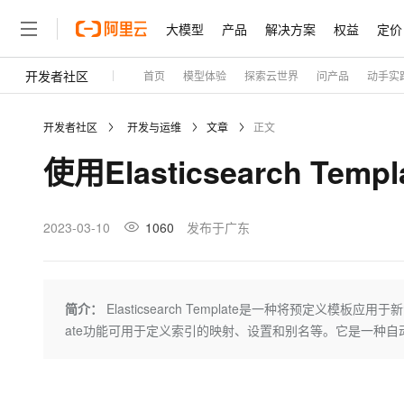
大模型
产品
解决方案
权益
定价
开发者社区
首页
模型体验
探索云世界
问产品
动手实
大模型
产品
解决方案
权益
定价
云市场
伙伴
服务
了解阿里云
精选产品
精选解决方案
普惠上云
产品定价
精选商城
成为销售伙伴
售前咨询
为什么选择阿里云
千问AI平台
开发者社区
开发与运维
文章
正文
了解云产品的定价详情
大模型服务平台百炼
千问办公，解锁你的工作
普惠上云 官方力荐
分销伙伴
在线服务
网站建设
什么是云计算
大
使用Elasticsearch 
大模型服务与应用平台
企业级Agent产品，直接
云服务器38元/年起，超
咨询伙伴
多端小程序
技术领先
云上成本管理
售后服务
轻量应用服务器
Agency Agents：拥
官方推荐返现计划
大模型
精选产品
精选解决方案
Salesforce 国际版订阅
稳定可靠
管理和优化成本
推荐新用户得奖励，单订单
销售伙伴合作计划
2023-03-10
1060
发布于广东
自助服务
友盟天域
安全合规
人工智能与机器学习
AI
文本生成
云数据库 RDS
HappyHorse 打造一
云工开物
无影生态合作计划
在线服务
观测云
分析师报告
高校专属算力普惠，学生认
计算
互联网应用开发
Qwen3.8-Max
HOT
Salesforce On Alibaba C
工单服务
Tuya 物联网平台阿里云
研究报告与白皮书
人工智能平台 PAI
快速拥有专属 OpenClaw
简介：
Elasticsearch Template是一种将预定义
大模
Consulting Partner 合
大数据
容器
智能体时代全能旗舰模型
免费试用
短信专区
一站式AI开发、训练和推
ate功能可用于定义索引的映射、设置和别名等。它是一种
蓝凌 OA
AI 大模型销售与服务生
现代化应用
存储
天池大赛
Qwen3.7-Plus
云解析DNS
解决方案免费试用 新老
电子合同
最高领取价值200元试用
能看、能想、能动手的多模
安全
网络与CDN
AI 算法大赛
畅捷通