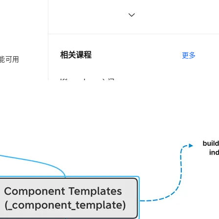
ElasticSearch核心原理
ernetes 版 ACK
云聚AI 严选权益
AI 原生数据库服务发布
SSL 证书
04-ElasticSearch入门
13
2V
Fun-ASR
，一键激活高效办公新体验
理容器应用的 K8s 服务
精选AI产品，从模型到应用全链提效
Agent 数据网关
文戏情感细腻自然，动作戏激烈拳拳到肉，实现更强表演能力
支持中英文自由切换，具备更强的噪声鲁棒性
堡垒机
阿里云ElasticSearch迁移-基于OSS全
5
AI 用量加速计划
云原生数据库 PolarDB
增量快照
防火墙
、识别商机，让客服更高效、服务更出色。
阿里云Elasticsearch可观测性线上工
新老同享，达量后返
Agentic Database 发布
3
相关课程
更多
功能可用
作坊开课啦，还能免费领取集群！
主机安全
应用
Kibana Lens 入门
千问办公
NEW
AI 应用及服务市场
的智能体编程平台
一站式AI生产力平台
Elasticsearch实战进阶营
AI 应用
伶鹊
ElasticSearch 最新快速入门教程
企业级人与Agent协作平台，接入和调度多个数字员工
智能客服平台，对话机器人、对话分析、智能外呼
大模型
ElasticSearch 入门精讲
大模型服务平台百炼 - 全妙
自然语言处理
应用创作平台
多模态内容创作工具，已接入 DeepSeek
数据标注
相关电子书
更多
机器学习
阿里云Elasticsearch体系架构与特性解析
息提取
与 AI 智能体进行实时音视频通话