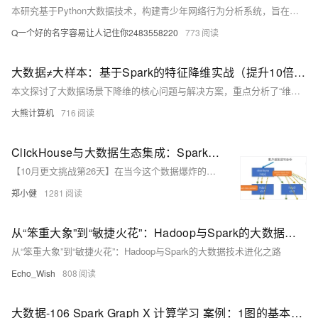
本研究基于Python大数据技术，构建青少年网络行为分析系统，旨在破解现有防沉迷模式下用户画像模糊、预警滞后等难题。通过整合多平台亿级数据，运用机器学习实现精准行为预测与实时干预，推动数字治理向“数据驱动”转型，为家庭、学校及政府提供科学决策支持，助力青少年健康上网。
Q一个好的名字容易让人记住你2483558220
773
大数据≠大样本：基于Spark的特征降维实战（提升10倍训练效率）
本文探讨了大数据场景下降维的核心问题与解决方案，重点分析了“维度灾难”对模型性能的影响及特征冗余的陷阱。通过数学证明与实际案例，揭示高维空间中样本稀疏性问题，并提出基于Spark的分布式降维技术选型与优化策略。文章详细展示了PCA在亿级用户画像中的应用，包括数据准备、核心实现与效果评估，同时深入探讨了协方差矩阵计算与特征值分解的并行优化方法。此外，还介绍了动态维度调整、非线性特征处理及降维与其他AI技术的协同效应，为生产环境提供了最佳实践指南。最终总结出降维的本质与工程实践原则，展望未来发展方向。
大熊计算机
716
ClickHouse与大数据生态集成：Spark & Flink 实战
【10月更文挑战第26天】在当今这个数据爆炸的时代，能够高效地处理和分析海量数据成为了企业和组织提升竞争力的关键。作为一款高性能的列式数据库系统，ClickHouse 在大数据分析领域展现出了卓越的能力。然而，为了充分利用ClickHouse的优势，将其与现有的大数据处理框架（如Apache Spark和Apache Flink）进行集成变得尤为重要。本文将从我个人的角度出发，探讨如何通过这些技术的结合，实现对大规模数据的实时处理和分析。
郑小健
1281
从“笨重大象”到“敏捷火花”：Hadoop与Spark的大数据技术进化之路
从“笨重大象”到“敏捷火花”：Hadoop与Spark的大数据技术进化之路
Echo_Wish
808
大数据-106 Spark Graph X 计算学习 案例：1图的基本计算、2连通图算法、3寻找相同的用户