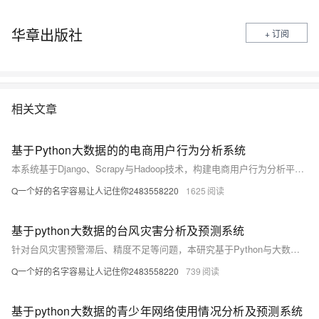
华章出版社
+ 订阅
相关文章
基于Python大数据的的电商用户行为分析系统
本系统基于Django、Scrapy与Hadoop技术，构建电商用户行为分析平台。通过爬取与处理海量用户数据，实现行为追踪、偏好分析与个性化推荐，助力企业提升营销精准度与用户体验，推动电商智能化发展。
Q一个好的名字容易让人记住你2483558220
1625
基于python大数据的台风灾害分析及预测系统
针对台风灾害预警滞后、精度不足等问题，本研究基于Python与大数据技术，构建多源数据融合的台风预测系统。利用机器学习提升路径与强度预测准确率，结合Django框架实现动态可视化与实时预警，为防灾决策提供科学支持，显著提高应急响应效率，具有重要社会经济价值。
Q一个好的名字容易让人记住你2483558220
739
基于python大数据的青少年网络使用情况分析及预测系统