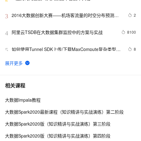
2016大数据创新大赛——机场客流量的时空分布预测模
2
3
型解析
阿里云TSDB在大数据集群监控中的方案与实战
8100
4
如何使用Tunnel SDK上传/下载MaxCompute复杂类型数
8
5
据
数据无界、湖仓无界，Apache Doris 湖仓一体典型场景
8
6
实战指南（下篇）
从历年 Gartner hype cycle 看大数据行业的发展历史和
12
7
相关课程
趋势
大数据Impala教程
大数据数据采集的数据类型的结构化数据
4
8
大数据Spark2020最新课程（知识精讲与实战演练）第二阶段
大数据生态中的 RocketMQ 5.0
2
9
大数据Spark2020版（知识精讲与实战演练）第三阶段
【MaxCompute 常见问题】 外部表
3
10
大数据Spark2020版（知识精讲与实战演练）第四阶段